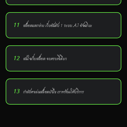
11
สล็อตแตกง่าย เว็บอันดับ 1 ระบบ AI อัจฉริยะ
12
สนใจเว็บสล็อต จบครบที่เดียว
13
กำลังหาเล่นสล็อตยังไง เราพร้อมให้บริการ