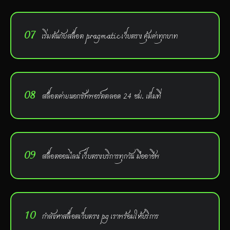
07
เริ่มต้นกับสล็อต pragmatic เว็บตรง คุ้มค่าทุกบาท
08
สล็อตค่ายนอกซัพพอร์ตตลอด 24 ชม. เต็มที่
09
สล็อตออนไลน์ เว็บตรงบริการทุกวัน มืออาชีพ
10
กำลังหาสล็อตเว็บตรง pg เราพร้อมให้บริการ