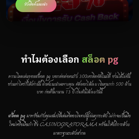
รับลิงค์แนะนำ
ทำไมต้องเลือก
สล็อต pg
ความโดดเด่นของสล็อต pg บอกต่อต่อคนรับ 300เครดิตอัตโนมัติ ชวนได้ไม่อั้น
ชวนเท่าไหร่ก็ได้เท่านั้น ลิงค์แนะนำเฉพาะคุณ คัดลอกได้เลย เงินทุนกว่า 500 ล้าน
บาท ก่อตั้งมานาน 13 ปี เริ่มต้นได้เลยวันนี้
สล็อต pg
มาพร้อมกับคุณสมบัติเด่นที่ตอบโจทย์ผู้เล่นทุกระดับ ไม่ว่าจะเป็นมือ
ใหม่หรือมือเก๋า ซึ่ง
CASINOGRATORAMA
พร้อมให้บริการด้วย
มาตรฐานระดับสากล