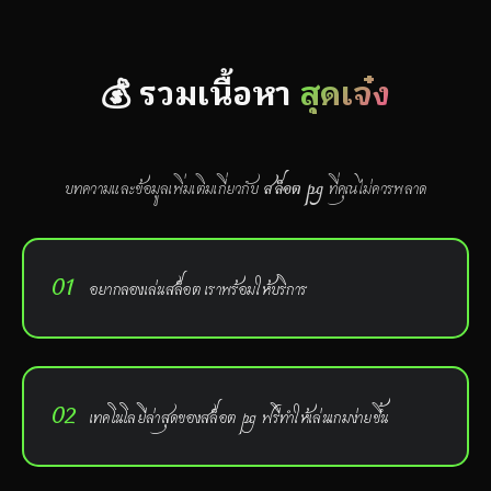
💰 รวมเนื้อหา
สุดเจ๋ง
บทความและข้อมูลเพิ่มเติมเกี่ยวกับ
สล็อต pg
ที่คุณไม่ควรพลาด
01
อยากลองเล่นสล็อต เราพร้อมให้บริการ
02
เทคโนโลยีล่าสุดของสล็อต pg ฟรีทำให้เล่นเกมง่ายขึ้น