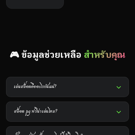
🎮 ข้อมูลช่วยเหลือ
สำหรับคุณ
เล่นสล็อตคืออะไรกันแน่?
เล่นสล็อตเป็นแพลตฟอร์ม ครบวงจร ฝากถอนออโต้ ทันใจ ปลอดภัย
ที่ CASINOGRATORAMA
สล็อต pg ฟรีน่าเล่นไหม?
สล็อต pg ฟรีได้รับความนิยมสูง มีผู้ใช้มาก ไม่โกง เชื่อถือได้