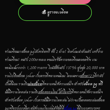
💰 ดูรายละเอียด
ชวนเพื่อนมาสล็อต pgได้เครดิตฟรี ทั้ง 2 ฝ่าย! ลิงค์แนะนำส่วนตัว แชร์ง่าย
ชวนเพื่อน1 คนรับ 200บาทเลย คอมมิชชั่นจากยอดเพื่อนตลอดชีพ เกม
ออนไลน์มากกว่า 1,200 รายการ โบนัสต้อนรับ 137% สูงสุด 20,000 บาท
รวมไปถึงสล็อต joker เว็บตรงที่หลายคนนิยม โดยเฉพาะ
สล็อต123
ที่กำลัง
เป็นที่นิยม รวมถึง
เล่นสล็อต
ที่หลายคนให้ความสนใจ สำหรับ
สล็อต pg ฟรี
นั้นมีความโดดเด่น รวมถึง
สล็อตออนไลน์ ได้เงินจริง
ที่หลายคนให้ความสนใจ
สำหรับ
สล็อต joker เว็บตรง
นั้นมีความโดดเด่น ไม่ว่าจะเป็นทดลองเล่นสล็อต
pgหรือรูปแบบอื่นๆ สมัครและเริ่มเล่นได้ทันทีที่
สล็อต pg
ที่มีระบบครบวงจร