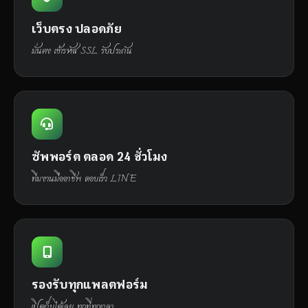
เว็บตรง ปลอดภัย
มั่นคง เข้ารหัส SSL รับประกัน
ซัพพอร์ต ตลอด 24 ชั่วโมง
ทีมงานมืออาชีพ ตอบเร็ว LINE
รองรับทุกแพลตฟอร์ม
เปิดเว็บได้เลย ทุกที่ทุกเวลา