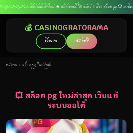
RAMA เปิดรับสมาชิกใหม่ 🔥 สมัครตอนนี้ 🚀 อันดับ 1 เรื่อง สล็อต pg 🎲 เ
💰 CASINOGRATORAMA
เริ่มเล่น
สมัครฟรี
หน้าแรก
» สล็อต pg ใหม่ล่าสุด
💥 สล็อต pg ใหม่ล่าสุด เว็บแท้
ระบบออโต้