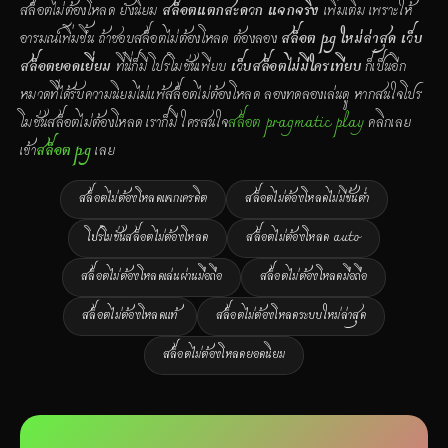
สล็อตไม่ต้องโหลด ยังนิยม
สล็อตแตกสะดวก แจกจริง
เพิ่มเติม เพราะให้
อารมณ์เพิ่มขึ้น ถ้าชอบสล็อตไม่ต้องโหลด ต้องลอง
สล็อต pg ใหม่ล่าสุด เว็บ
สล็อตยอดเยี่ยม
ที่นี่ก็มี โปรโมชั่นเพียบ
เว็บสล็อตไม่มีใครเทียบ
ก็เป็นอีก
หมวดที่ได้รับความนิยมไม่แพ้สล็อตไม่ต้องโหลด ลองทดลองเล่นดู หากสนใจโปร
โมชั่นสล็อตไม่ต้องโหลด เราก็มี ใครสนใจ
สล็อต pragmatic play
คลิกเลย
เข้า
สล็อต pg
เลย
สล็อตไม่ต้องโหลดแจกเครดิต
สล็อตไม่ต้องโหลดไม่มีขั้นต่ำ
โปรโมชั่นสล็อตไม่ต้องโหลด
สล็อตไม่ต้องโหลด auto
สล็อตไม่ต้องโหลดเล่นผ่านมือถือ
สล็อตไม่ต้องโหลดมือถือ
สล็อตไม่ต้องโหลดแท้
สล็อตไม่ต้องโหลดระบบใหม่ล่าสุด
สล็อตไม่ต้องโหลดยอดนิยม