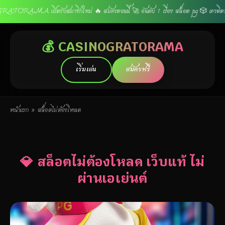
ORAMA เปิดรับสมาชิกใหม่ 🔥 สมัครตอนนี้ 🚀 อันดับ 1 เรื่อง สล็อต pg 🎲 เ
💰 CASINOGRATORAMA
เริ่มเล่น
สมัครฟรี
หน้าแรก
» สล็อตไม่ต้องโหลด
💎 สล็อตไม่ต้องโหลด เว็บแท้ ไม่
ผ่านเอเย่นต์