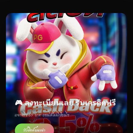
🎮 ลงทะเบียนเลย รับเครดิตฟรี
แจกจริง 69 บาท ถอนได้ไม่มีเงื่อนไข
รับลิงค์แนะนำ