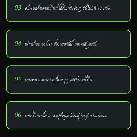
03
ค้นพบสล็อตออนไลน์ ได้เงินจริงง่ายๆ รับโบนัส 171%
04
เล่นสล็อต joker เว็บตรงวันนี้ แจกหนักทุกวัน
05
มองหาทดลองเล่นสล็อต pg ไม่ต้องหาที่อื่น
06
ลองเทียบสล็อต evoplayแล้วจะรู้ ว่าคุ้มกว่าแน่นอน