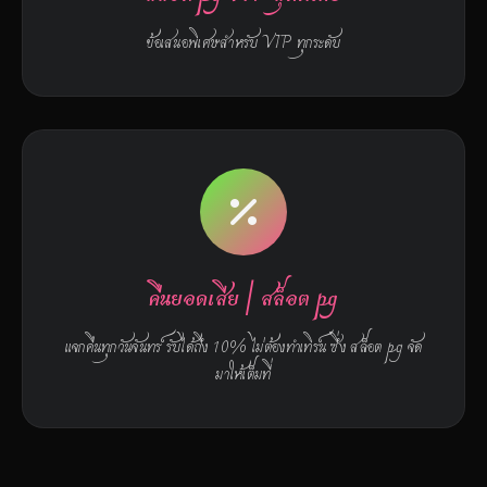
ข้อเสนอพิเศษสำหรับ VIP ทุกระดับ
คืนยอดเสีย | สล็อต pg
แจกคืนทุกวันจันทร์ รับได้ถึง 10% ไม่ต้องทำเทิร์น ซึ่ง สล็อต pg จัด
มาให้เต็มที่