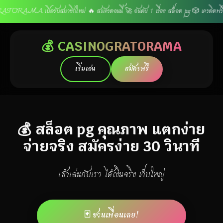
MA เปิดรับสมาชิกใหม่ 🔥 สมัครตอนนี้ 🚀 อันดับ 1 เรื่อง สล็อต pg 🎲 เคร
💰 CASINOGRATORAMA
เริ่มเล่น
สมัครฟรี
💰 สล็อต pg คุณภาพ แตกง่าย
จ่ายจริง สมัครง่าย 30 วินาที
เข้าเล่นกับเรา ได้เงินจริง เว็บใหญ่
🃏 ชวนเพื่อนเลย!