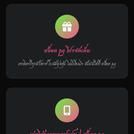
สล็อต pg โปรจัดเต็ม
เครดิตฟรีทุกสัปดาห์ โบนัสสุดคุ้ม ไม่มีเงื่อนไข สัมผัสได้ที่ สล็อต pg