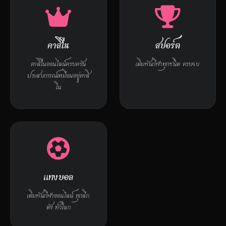
คาสิโน
สปอร์ต
คาสิโนออนไลน์ครบครัน
เดิมพันกีฬาทุกชนิด ครบจบ
ประสบการณ์เหมือนอยู่คาสิ
โน
แทงบอล
เดิมพันกีฬาออนไลน์ ทุกลีก
ดัง ทั่วโลก