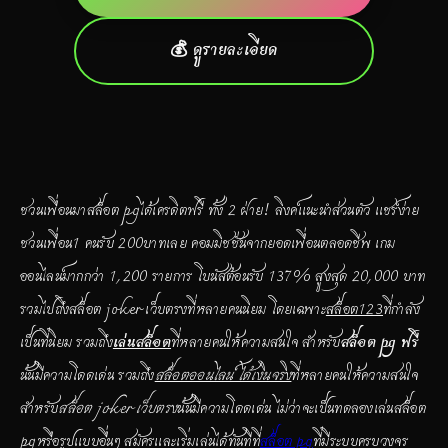
💰 ดูรายละเอียด
ชวนเพื่อนมาสล็อต pgได้เครดิตฟรี ทั้ง 2 ฝ่าย! ลิงค์แนะนำส่วนตัว แชร์ง่าย
ชวนเพื่อน1 คนรับ 200บาทเลย คอมมิชชั่นจากยอดเพื่อนตลอดชีพ เกม
ออนไลน์มากกว่า 1,200 รายการ โบนัสต้อนรับ 137% สูงสุด 20,000 บาท
รวมไปถึงสล็อต joker เว็บตรงที่หลายคนนิยม โดยเฉพาะ
สล็อต123
ที่กำลัง
เป็นที่นิยม รวมถึง
เล่นสล็อต
ที่หลายคนให้ความสนใจ สำหรับ
สล็อต pg ฟรี
นั้นมีความโดดเด่น รวมถึง
สล็อตออนไลน์ ได้เงินจริง
ที่หลายคนให้ความสนใจ
สำหรับ
สล็อต joker เว็บตรง
นั้นมีความโดดเด่น ไม่ว่าจะเป็นทดลองเล่นสล็อต
pgหรือรูปแบบอื่นๆ สมัครและเริ่มเล่นได้ทันทีที่
สล็อต pg
ที่มีระบบครบวงจร