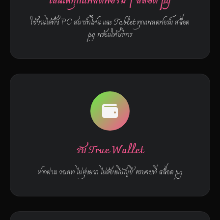
เล่นได้ทุกแพลตฟอร์ม | สล็อต pg
ใช้งานได้ทั้ง PC สมาร์ทโฟน และ Tablet ทุกแพลตฟอร์ม สล็อต
pg พร้อมให้บริการ
รับ True Wallet
ฝากผ่าน วอเลท ไม่ยุ่งยาก ไม่ต้องมีบัญชี ครบจบที่ สล็อต pg