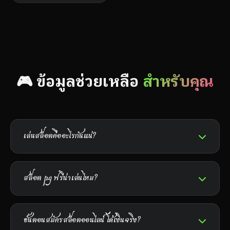
🎮 ข้อมูลช่วยเหลือ
สำหรับคุณ
เล่นสล็อตคืออะไรกันแน่?
เล่นสล็อตเป็นแพลตฟอร์ม ครบวงจร ฝากถอนออโต้ ทันใจ ปลอดภัย
ที่ CASINOGRATORAMA
สล็อต pg ฟรีน่าเล่นไหม?
สล็อต pg ฟรีได้รับความนิยมสูง มีผู้ใช้มาก ไม่โกง เชื่อถือได้
ขั้นตอนสมัครสล็อตออนไลน์ ได้เงินจริง?