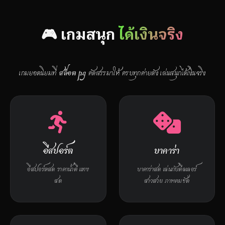
🎮 เกมสนุก
ได้เงินจริง
เกมยอดนิยมที่
สล็อต pg
คัดสรรมาให้ ครบทุกค่ายดัง เล่นสนุกได้เงินจริง
อีสปอร์ต
บาคาร่า
อีสปอร์ตสด ราคาน้ำดี แทง
บาคาร่าสด เล่นกับดีลเลอร์
สด
สาวสวย ภาพคมชัด