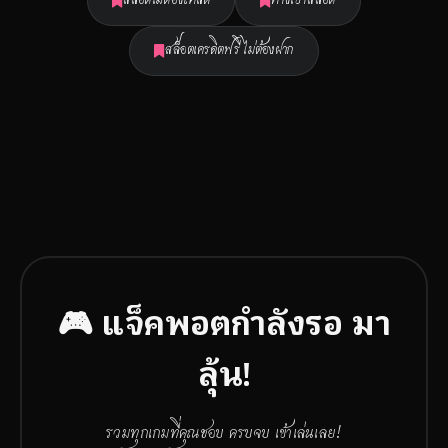
สล็อตไม่ต้องโหลด
ทางเข้าสล็อต
สล็อตเครดิตฟรี ไม่ต้องฝาก
🎮 แจ็คพอตกำลังรอ มา
ลุ้น!
รวมทุกเกมที่คุณชอบ ครบจบ เข้าเล่นเลย!