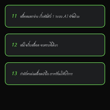
11
สล็อตแตกง่าย เว็บอันดับ 1 ระบบ AI อัจฉริยะ
12
สนใจเว็บสล็อต จบครบที่เดียว
13
กำลังหาเล่นสล็อตยังไง เราพร้อมให้บริการ