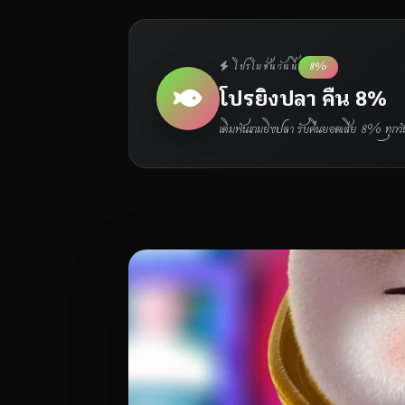
8%
โปรโมชั่นวันนี้
โปรยิงปลา คืน 8%
เดิมพันเกมยิงปลา รับคืนยอดเสีย 8% ทุกวั