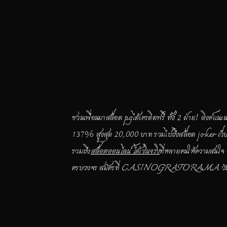
ชวนเพื่อนมาสล็อต pgได้เครดิตฟรี ทั้ง 2 ฝ่าย! ลิงค์แ
137% สูงสุด 20,000 บาท รวมไปถึงสล็อต joker เว็บ
รวมถึง
สล็อตออนไลน์ ได้เงินจริง
ที่หลายคนให้ความสนใจ 
ครบวงจร สมัครที่
CASINOGRATORAMA
วั