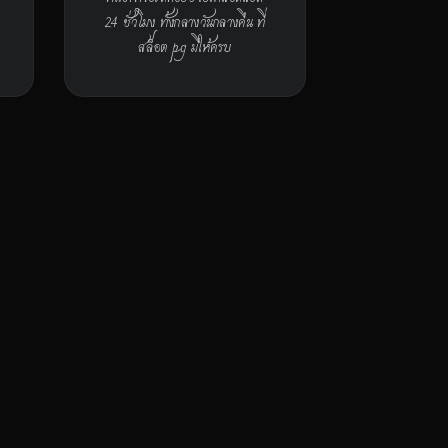
24 ชั่วโมง ทั้งกลางวันกลางคืน ที่
สล็อต pg มีให้ครบ