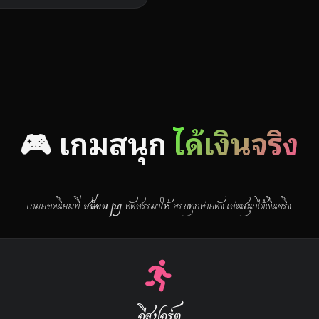
🎮 เกมสนุก
ได้เงินจริง
เกมยอดนิยมที่
สล็อต pg
คัดสรรมาให้ ครบทุกค่ายดัง เล่นสนุกได้เงินจริง
อีสปอร์ต