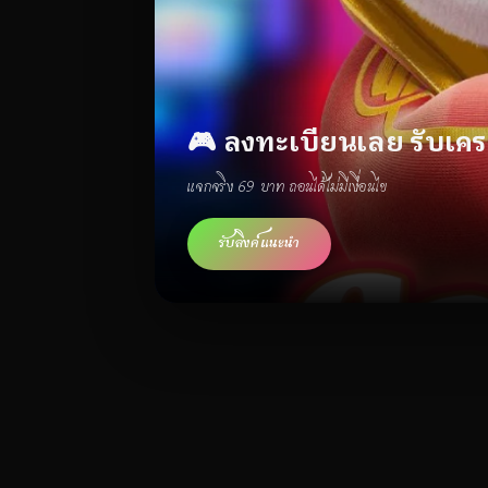
🎮 ลงทะเบียนเลย รับเคร
แจกจริง 69 บาท ถอนได้ไม่มีเงื่อนไข
รับลิงค์แนะนำ