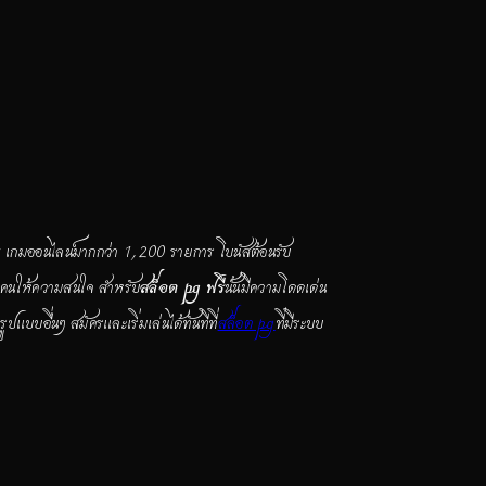
ีพ เกมออนไลน์มากกว่า 1,200 รายการ โบนัสต้อนรับ
ยคนให้ความสนใจ สำหรับ
สล็อต pg ฟรี
นั้นมีความโดดเด่น
ปแบบอื่นๆ สมัครและเริ่มเล่นได้ทันทีที่
สล็อต pg
ที่มีระบบ