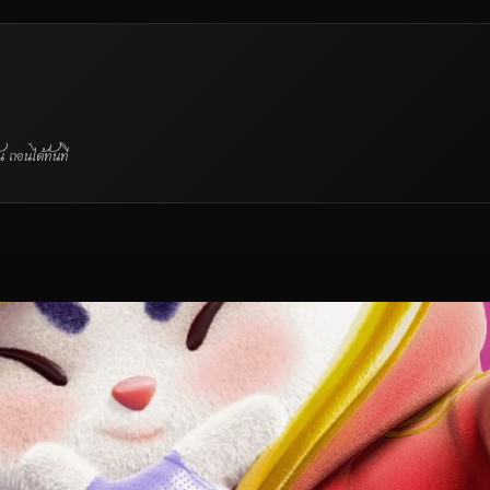
น ถอนได้ทันที