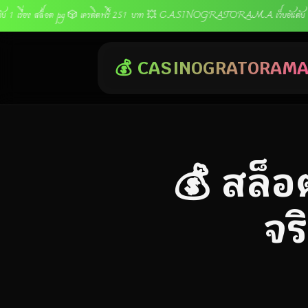
่อง สล็อต pg 🎲 เครดิตฟรี 251 บาท 💥 CASINOGRATORAMA เว็บอันดับ 1 🏆
💰 CASINOGRATORAM
💰 สล็อ
จร