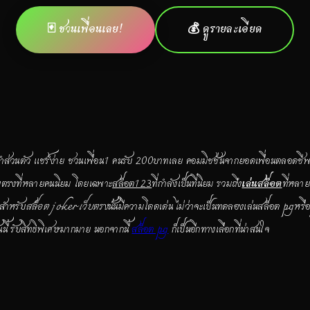
🃏 ชวนเพื่อนเลย!
💰 ดูรายละเอียด
นะนำส่วนตัว แชร์ง่าย ชวนเพื่อน1 คนรับ 200บาทเลย คอมมิชชั่นจากยอดเพื่อนตลอดช
ตรงที่หลายคนนิยม โดยเฉพาะ
สล็อต123
ที่กำลังเป็นที่นิยม รวมถึง
เล่นสล็อต
ที่หลา
สำหรับ
สล็อต joker เว็บตรง
นั้นมีความโดดเด่น ไม่ว่าจะเป็นทดลองเล่นสล็อต pgหรือรู
นนี้ รับสิทธิพิเศษมากมาย นอกจากนี้
สล็อต pg
ก็เป็นอีกทางเลือกที่น่าสนใจ