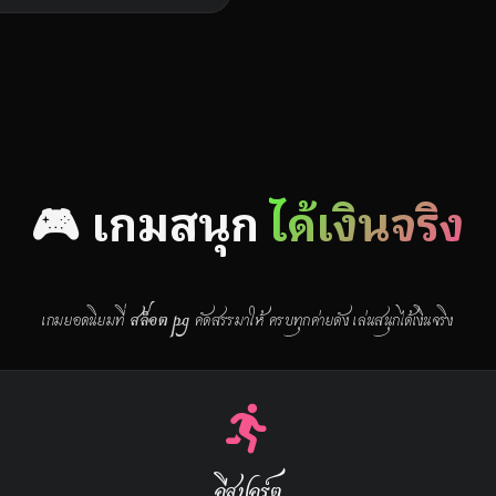
🎮 เกมสนุก
ได้เงินจริง
เกมยอดนิยมที่
สล็อต pg
คัดสรรมาให้ ครบทุกค่ายดัง เล่นสนุกได้เงินจริง
อีสปอร์ต