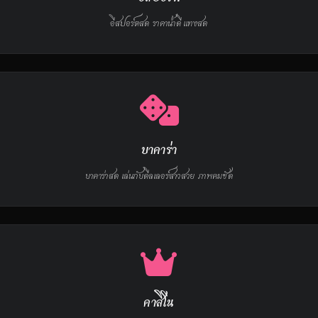
อีสปอร์ตสด ราคาน้ำดี แทงสด
บาคาร่า
บาคาร่าสด เล่นกับดีลเลอร์สาวสวย ภาพคมชัด
คาสิโน