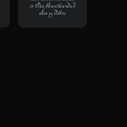
24 ชั่วโมง ทั้งกลางวันกลางคืน ที่
สล็อต pg มีให้ครบ