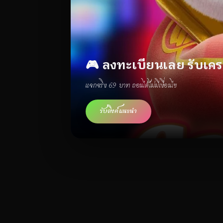
🎮 ลงทะเบียนเลย รับเคร
แจกจริง 69 บาท ถอนได้ไม่มีเงื่อนไข
รับลิงค์แนะนำ