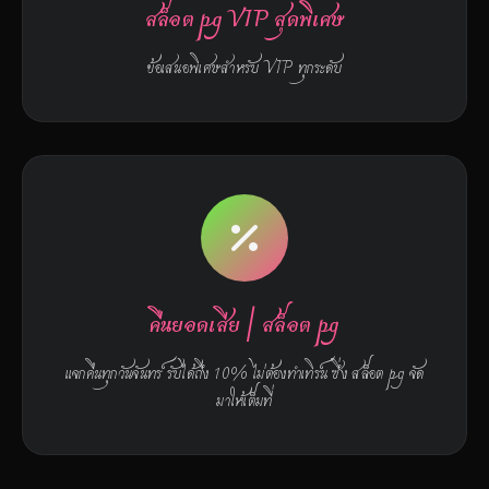
สล็อต pg VIP สุดพิเศษ
ข้อเสนอพิเศษสำหรับ VIP ทุกระดับ
คืนยอดเสีย | สล็อต pg
แจกคืนทุกวันจันทร์ รับได้ถึง 10% ไม่ต้องทำเทิร์น ซึ่ง สล็อต pg จัด
มาให้เต็มที่