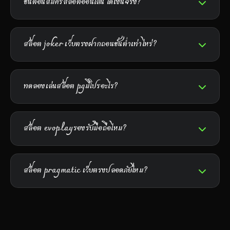
ขั้นตอนสมัครสล็อตออนไลน์ ได้เงินจริง?
สล็อตออนไลน์ ได้เงินจริงสะดวก ใช้เวลาไม่นาน รับโบนัสทันที
สล็อต
pg
สล็อต joker เว็บตรงฝากถอนขั้นต่ำเท่าไหร่?
สล็อต joker เว็บตรงเริ่มต้น 1 บาท ระบบออโต้ ไม่ถึง 30 วินาที ที่
CASINOGRATORAMA สล็อต pg
ทดลองเล่นสล็อต pgมีโปรอะไร?
ทดลองเล่นสล็อต pgมีโปรมากมาย เครดิตฟรี โบนัสฝาก และอื่นๆ อีก
สล็อต evoplayรองรับมือถือไหม?
สล็อต evoplayเล่นได้ทุกเครื่อง มือถือ แท็บเล็ต เล่นผ่านเว็บได้
สล็อต pg
สล็อต pragmatic เว็บตรงปลอดภัยไหม?
สล็อต pragmatic เว็บตรงมั่นคงปลอดภัย เข้ารหัส SSL ข้อมูลไม่
รั่วไหล ที่ CASINOGRATORAMA
สล็อต pg