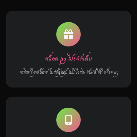
สล็อต pg โปรจัดเต็ม
เครดิตฟรีทุกสัปดาห์ โบนัสสุดคุ้ม ไม่มีเงื่อนไข สัมผัสได้ที่ สล็อต pg