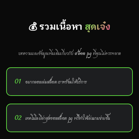
💰 รวมเนื้อหา
สุดเจ๋ง
บทความและข้อมูลเพิ่มเติมเกี่ยวกับ
สล็อต pg
ที่คุณไม่ควรพลาด
01
อยากลองเล่นสล็อต เราพร้อมให้บริการ
02
เทคโนโลยีล่าสุดของสล็อต pg ฟรีทำให้เล่นเกมง่ายขึ้น