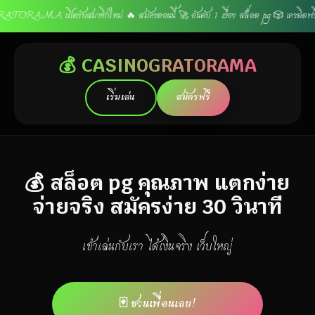
MA เปิดรับสมาชิกใหม่ 🔥 สมัครตอนนี้ 🚀 อันดับ 1 เรื่อง สล็อต pg 🎲 เคร
💰 CASINOGRATORAMA
เริ่มเล่น
สมัครฟรี
💰 สล็อต pg คุณภาพ แตกง่าย
จ่ายจริง สมัครง่าย 30 วินาที
เข้าเล่นกับเรา ได้เงินจริง เว็บใหญ่
🃏 ชวนเพื่อนเลย!