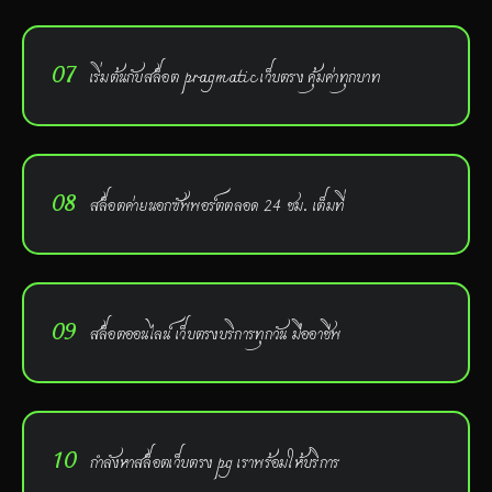
07
เริ่มต้นกับสล็อต pragmatic เว็บตรง คุ้มค่าทุกบาท
08
สล็อตค่ายนอกซัพพอร์ตตลอด 24 ชม. เต็มที่
09
สล็อตออนไลน์ เว็บตรงบริการทุกวัน มืออาชีพ
10
กำลังหาสล็อตเว็บตรง pg เราพร้อมให้บริการ