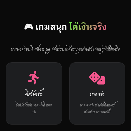
🎮 เกมสนุก
ได้เงินจริง
เกมยอดนิยมที่
สล็อต pg
คัดสรรมาให้ ครบทุกค่ายดัง เล่นสนุกได้เงินจริง
อีสปอร์ต
บาคาร่า
อีสปอร์ตสด ราคาน้ำดี แทง
บาคาร่าสด เล่นกับดีลเลอร์
สด
สาวสวย ภาพคมชัด