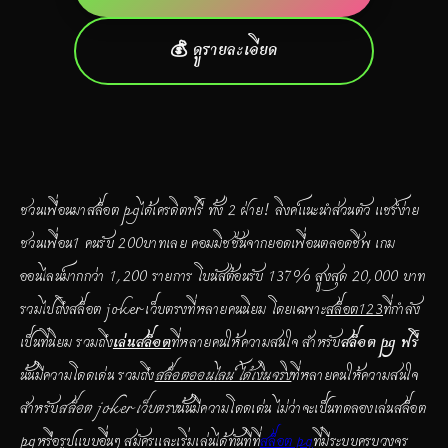
💰 ดูรายละเอียด
ชวนเพื่อนมาสล็อต pgได้เครดิตฟรี ทั้ง 2 ฝ่าย! ลิงค์แนะนำส่วนตัว แชร์ง่าย
ชวนเพื่อน1 คนรับ 200บาทเลย คอมมิชชั่นจากยอดเพื่อนตลอดชีพ เกม
ออนไลน์มากกว่า 1,200 รายการ โบนัสต้อนรับ 137% สูงสุด 20,000 บาท
รวมไปถึงสล็อต joker เว็บตรงที่หลายคนนิยม โดยเฉพาะ
สล็อต123
ที่กำลัง
เป็นที่นิยม รวมถึง
เล่นสล็อต
ที่หลายคนให้ความสนใจ สำหรับ
สล็อต pg ฟรี
นั้นมีความโดดเด่น รวมถึง
สล็อตออนไลน์ ได้เงินจริง
ที่หลายคนให้ความสนใจ
สำหรับ
สล็อต joker เว็บตรง
นั้นมีความโดดเด่น ไม่ว่าจะเป็นทดลองเล่นสล็อต
pgหรือรูปแบบอื่นๆ สมัครและเริ่มเล่นได้ทันทีที่
สล็อต pg
ที่มีระบบครบวงจร