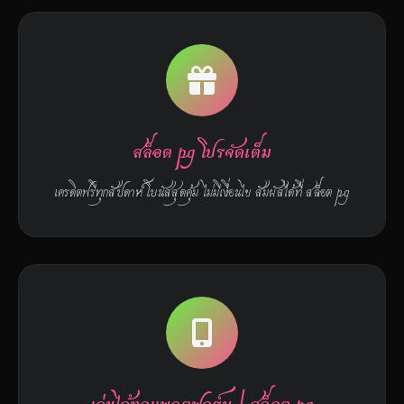
สล็อต pg โปรจัดเต็ม
เครดิตฟรีทุกสัปดาห์ โบนัสสุดคุ้ม ไม่มีเงื่อนไข สัมผัสได้ที่ สล็อต pg