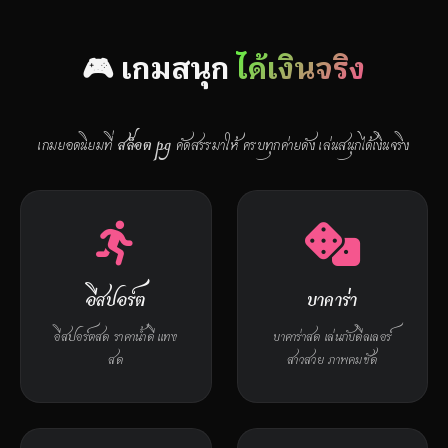
🎮 เกมสนุก
ได้เงินจริง
เกมยอดนิยมที่
สล็อต pg
คัดสรรมาให้ ครบทุกค่ายดัง เล่นสนุกได้เงินจริง
อีสปอร์ต
บาคาร่า
อีสปอร์ตสด ราคาน้ำดี แทง
บาคาร่าสด เล่นกับดีลเลอร์
สด
สาวสวย ภาพคมชัด