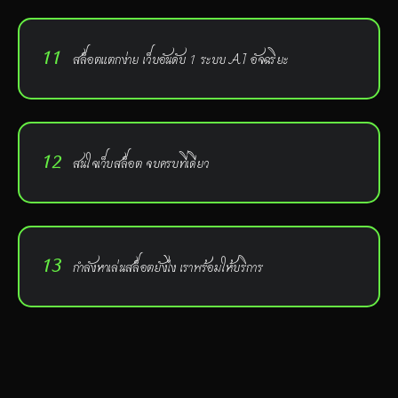
11
สล็อตแตกง่าย เว็บอันดับ 1 ระบบ AI อัจฉริยะ
12
สนใจเว็บสล็อต จบครบที่เดียว
13
กำลังหาเล่นสล็อตยังไง เราพร้อมให้บริการ