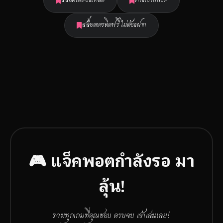
สล็อตไม่ต้องโหลด
ทางเข้าสล็อต
สล็อตเครดิตฟรี ไม่ต้องฝาก
🎮 แจ็คพอตกำลังรอ มา
ลุ้น!
รวมทุกเกมที่คุณชอบ ครบจบ เข้าเล่นเลย!