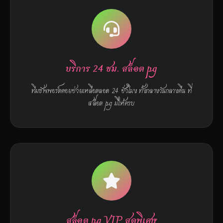
บริการ 24 ชม. สล็อต pg
ทีมซัพพอร์ตคอยช่วยเหลือตลอด 24 ชั่วโมง ทั้งกลางวันกลางคืน ที่
สล็อต pg มีให้ครบ
สล็อต pg VIP สุดพิเศษ