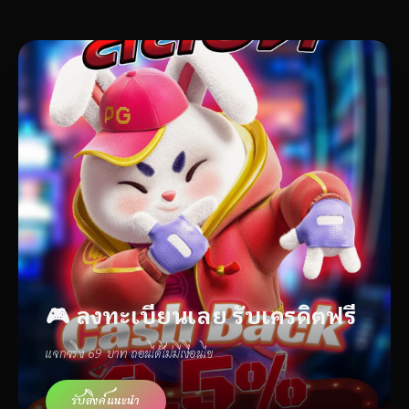
🎮 ลงทะเบียนเลย รับเครดิตฟรี
แจกจริง 69 บาท ถอนได้ไม่มีเงื่อนไข
รับลิงค์แนะนำ