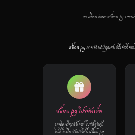
ความโดดเด่นของสล็อต pg บอกต่อต่อ
สล็อต pg
มาพร้อมกับคุณสมบัติเด่นที่ตอบโจท
สล็อต pg โปรจัดเต็ม
เครดิตฟรีทุกสัปดาห์ โบนัสสุดคุ้ม
ไม่มีเงื่อนไข สัมผัสได้ที่ สล็อต pg