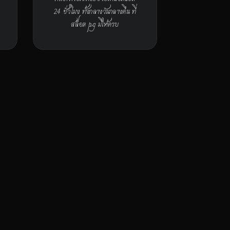
24 ชั่วโมง ทั้งกลางวันกลางคืน ที่
สล็อต pg มีให้ครบ