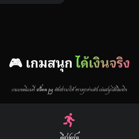
🎮 เกมสนุก
ได้เงินจริง
เกมยอดนิยมที่
สล็อต pg
คัดสรรมาให้ ครบทุกค่ายดัง เล่นสนุกได้เงินจริง
อีสปอร์ต