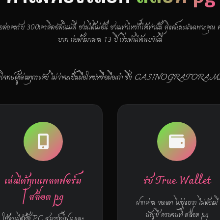
คนรับ 300เครดิตอัตโนมัติ ชวนได้ไม่อั้น ชวนเท่าไหร่ก็ได้เท่านั้น ลิงค์แนะนำเฉพาะคุณ 
บาท ก่อตั้งมานาน 13 ปี เริ่มต้นได้เลยวันนี้
ย์ผู้เล่นทุกระดับ ไม่ว่าจะเป็นมือใหม่หรือมือเก๋า ซึ่ง
CASINOGRATORAM
เล่นได้ทุกแพลตฟอร์ม
รับ True Wallet
| สล็อต pg
ฝากผ่าน วอเลท ไม่ยุ่งยาก ไม่ต้องมี
บัญชี ครบจบที่ สล็อต pg
ใช้งานได้ทั้ง PC สมาร์ทโฟน และ