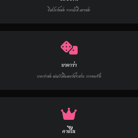
อีสปอร์ตสด ราคาน้ำดี แทงสด
บาคาร่า
บาคาร่าสด เล่นกับดีลเลอร์สาวสวย ภาพคมชัด
คาสิโน