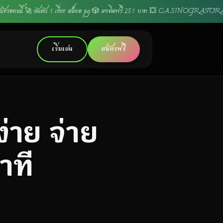
 อันดับ 1 เรื่อง สล็อต pg 🎲 เครดิตฟรี 251 บาท 💥 CASINOGRATORAMA เว็บ
เริ่มเล่น
สมัครฟรี
่าย จ่าย
าที