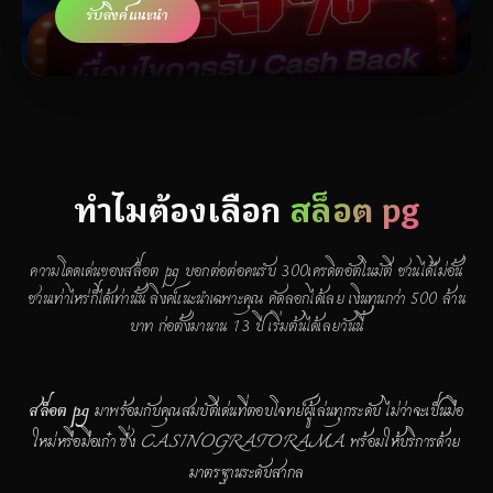
รับลิงค์แนะนำ
ทำไมต้องเลือก
สล็อต pg
ความโดดเด่นของสล็อต pg บอกต่อต่อคนรับ 300เครดิตอัตโนมัติ ชวนได้ไม่อั้น
ชวนเท่าไหร่ก็ได้เท่านั้น ลิงค์แนะนำเฉพาะคุณ คัดลอกได้เลย เงินทุนกว่า 500 ล้าน
บาท ก่อตั้งมานาน 13 ปี เริ่มต้นได้เลยวันนี้
สล็อต pg
มาพร้อมกับคุณสมบัติเด่นที่ตอบโจทย์ผู้เล่นทุกระดับ ไม่ว่าจะเป็นมือ
ใหม่หรือมือเก๋า ซึ่ง
CASINOGRATORAMA
พร้อมให้บริการด้วย
มาตรฐานระดับสากล