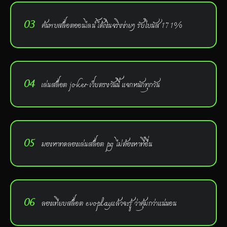
03
ค้นพบสล็อตออนไลน์ ได้เงินจริงง่ายๆ รับโบนัส 171%
04
เล่นสล็อต joker เว็บตรงวันนี้ แจกหนักทุกวัน
05
มองหาทดลองเล่นสล็อต pg ไม่ต้องหาที่อื่น
06
ลองเทียบสล็อต evoplayแล้วจะรู้ ว่าคุ้มกว่าแน่นอน