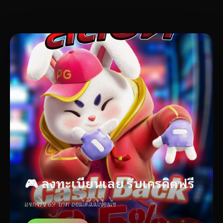
🎮 ลงทะเบียนเลย รับเครดิตฟรี
แจกจริง 69 บาท ถอนได้ไม่มีเงื่อนไข