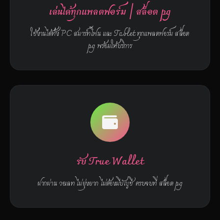
เล่นได้ทุกแพลตฟอร์ม | สล็อต pg
ใช้งานได้ทั้ง PC สมาร์ทโฟน และ Tablet ทุกแพลตฟอร์ม สล็อต
pg พร้อมให้บริการ
รับ True Wallet
ฝากผ่าน วอเลท ไม่ยุ่งยาก ไม่ต้องมีบัญชี ครบจบที่ สล็อต pg