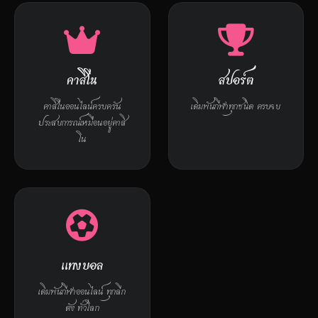
คาสิโน
สปอร์ต
คาสิโนออนไลน์ครบครัน
เดิมพันกีฬาทุกชนิด ครบจบ
ประสบการณ์เหมือนอยู่คาสิ
โน
แทงบอล
เดิมพันกีฬาออนไลน์ ทุกลีก
ดัง ทั่วโลก