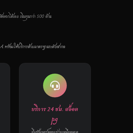
คัดลอกได้เลย เงินทุนกว่า 500 ล้าน
A
พร้อมให้บริการด้วยมาตรฐานระดับสากล
บริการ 24 ชม. สล็อต
pg
ทีมซัพพอร์ตคอยช่วยเหลือตลอด