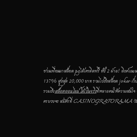
ชวนเพื่อนมาสล็อต pgได้เครดิตฟรี ทั้ง 2 ฝ่าย! ลิงค์แ
137% สูงสุด 20,000 บาท รวมไปถึงสล็อต joker เว็บ
รวมถึง
สล็อตออนไลน์ ได้เงินจริง
ที่หลายคนให้ความสนใจ 
ครบวงจร สมัครที่
CASINOGRATORAMA
วั