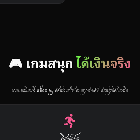
🎮 เกมสนุก
ได้เงินจริง
เกมยอดนิยมที่
สล็อต pg
คัดสรรมาให้ ครบทุกค่ายดัง เล่นสนุกได้เงินจริง
อีสปอร์ต