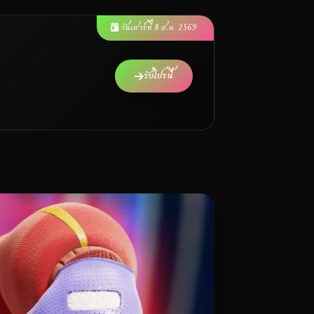
วันเสาร์ที่ 8 ส.ค. 2569
รับโปรนี้