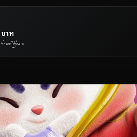
 บาท
าก เล่นได้ทุกเกม