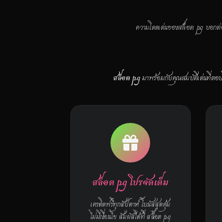
ความโดดเด่นของสล็อต pg บอกต่อต่อ
สล็อต pg
มาพร้อมกับคุณสมบัติเด่นที่ตอบโจท
สล็อต pg โปรจัดเต็ม
เครดิตฟรีทุกสัปดาห์ โบนัสสุดคุ้ม
ไม่มีเงื่อนไข สัมผัสได้ที่ สล็อต pg