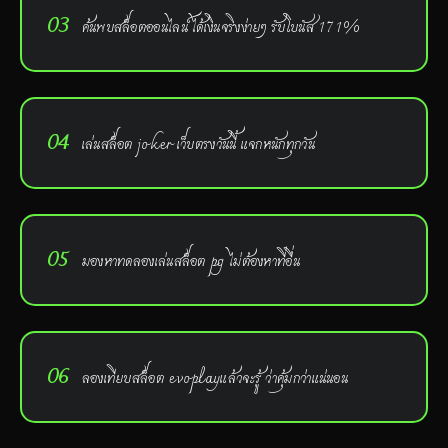
03
ค้นพบสล็อตออนไลน์ ได้เงินจริงง่ายๆ รับโบนัส 171%
04
เล่นสล็อต joker เว็บตรงวันนี้ แจกหนักทุกวัน
05
มองหาทดลองเล่นสล็อต pg ไม่ต้องหาที่อื่น
06
ลองเทียบสล็อต evoplayแล้วจะรู้ ว่าคุ้มกว่าแน่นอน