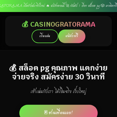
MA เปิดรับสมาชิกใหม่ 🔥 สมัครตอนนี้ 🚀 อันดับ 1 เรื่อง สล็อต pg 🎲 เครด
💰 CASINOGRATORAMA
เริ่มเล่น
สมัครฟรี
💰 สล็อต pg คุณภาพ แตกง่าย
จ่ายจริง สมัครง่าย 30 วินาที
เข้าเล่นกับเรา ได้เงินจริง เว็บใหญ่
🃏 ชวนเพื่อนเลย!