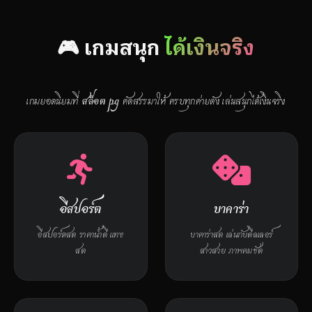
🎮 เกมสนุก
ได้เงินจริง
เกมยอดนิยมที่
สล็อต pg
คัดสรรมาให้ ครบทุกค่ายดัง เล่นสนุกได้เงินจริง
อีสปอร์ต
บาคาร่า
อีสปอร์ตสด ราคาน้ำดี แทง
บาคาร่าสด เล่นกับดีลเลอร์
สด
สาวสวย ภาพคมชัด