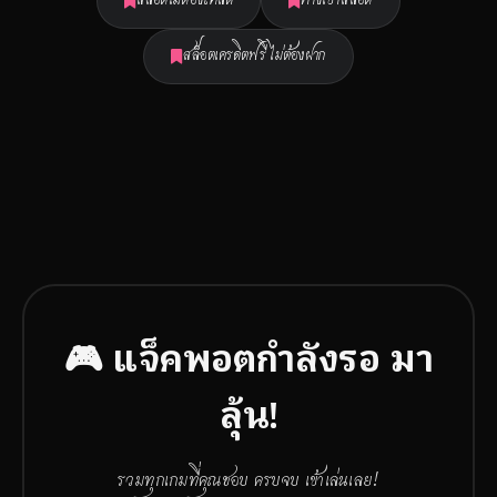
สล็อตไม่ต้องโหลด
ทางเข้าสล็อต
สล็อตเครดิตฟรี ไม่ต้องฝาก
🎮 แจ็คพอตกำลังรอ มา
ลุ้น!
รวมทุกเกมที่คุณชอบ ครบจบ เข้าเล่นเลย!