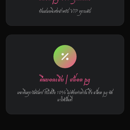
ข้อเสนอพิเศษสำหรับ VIP ทุกระดับ
คืนยอดเสีย | สล็อต pg
แจกคืนทุกวันจันทร์ รับได้ถึง 10% ไม่ต้องทำเทิร์น ซึ่ง สล็อต pg จัด
มาให้เต็มที่