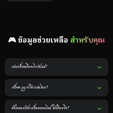
🎮 ข้อมูลช่วยเหลือ
สำหรับคุณ
เล่นสล็อตคืออะไรกันแน่?
เล่นสล็อตเป็นแพลตฟอร์ม ครบวงจร ฝากถอนออโต้ ทันใจ ปลอดภัย
ที่ CASINOGRATORAMA
สล็อต pg ฟรีน่าเล่นไหม?
สล็อต pg ฟรีได้รับความนิยมสูง มีผู้ใช้มาก ไม่โกง เชื่อถือได้
ขั้นตอนสมัครสล็อตออนไลน์ ได้เงินจริง?