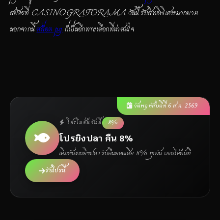
สมัครที่
CASINOGRATORAMA
วันนี้ รับสิทธิพิเศษมากมาย
นอกจากนี้
สล็อต pg
ก็เป็นอีกทางเลือกที่น่าสนใจ
วันพฤหัสบดีที่ 6 ส.ค. 2569
8%
โปรโมชั่นวันนี้
โปรยิงปลา คืน 8%
เดิมพันเกมยิงปลา รับคืนยอดเสีย 8% ทุกวัน ถอนได้ทันที
รับโปรนี้