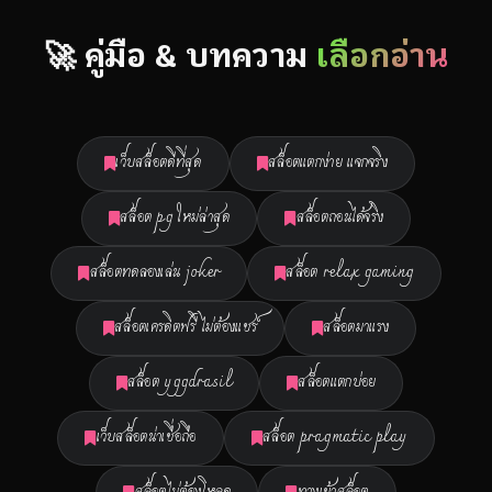
🚀 คู่มือ & บทความ
เลือกอ่าน
เว็บสล็อตดีที่สุด
สล็อตแตกง่าย แจกจริง
สล็อต pg ใหม่ล่าสุด
สล็อตถอนได้จริง
สล็อตทดลองเล่น joker
สล็อต relax gaming
สล็อตเครดิตฟรี ไม่ต้องแชร์
สล็อตมาแรง
สล็อต yggdrasil
สล็อตแตกบ่อย
เว็บสล็อตน่าเชื่อถือ
สล็อต pragmatic play