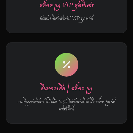
สล็อต pg VIP สุดพิเศษ
ข้อเสนอพิเศษสำหรับ VIP ทุกระดับ
คืนยอดเสีย | สล็อต pg
แจกคืนทุกวันจันทร์ รับได้ถึง 10% ไม่ต้องทำเทิร์น ซึ่ง สล็อต pg จัด
มาให้เต็มที่