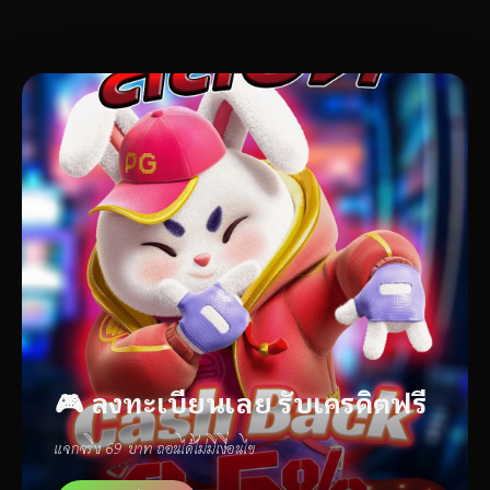
🎮 ลงทะเบียนเลย รับเครดิตฟรี
แจกจริง 69 บาท ถอนได้ไม่มีเงื่อนไข