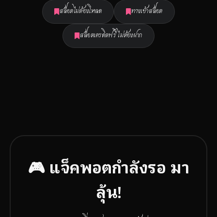
สล็อตไม่ต้องโหลด
ทางเข้าสล็อต
สล็อตเครดิตฟรี ไม่ต้องฝาก
🎮 แจ็คพอตกำลังรอ มา
ลุ้น!