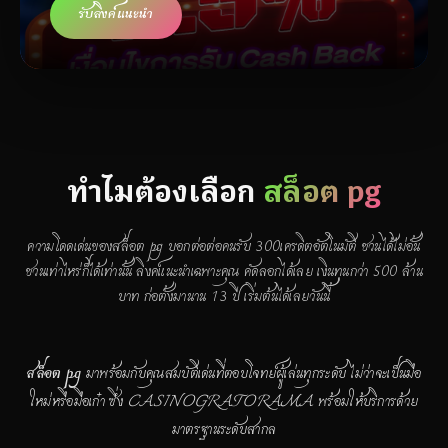
รับลิงค์แนะนำ
ทำไมต้องเลือก
สล็อต pg
ความโดดเด่นของสล็อต pg บอกต่อต่อคนรับ 300เครดิตอัตโนมัติ ชวนได้ไม่อั้น
ชวนเท่าไหร่ก็ได้เท่านั้น ลิงค์แนะนำเฉพาะคุณ คัดลอกได้เลย เงินทุนกว่า 500 ล้าน
บาท ก่อตั้งมานาน 13 ปี เริ่มต้นได้เลยวันนี้
สล็อต pg
มาพร้อมกับคุณสมบัติเด่นที่ตอบโจทย์ผู้เล่นทุกระดับ ไม่ว่าจะเป็นมือ
ใหม่หรือมือเก๋า ซึ่ง
CASINOGRATORAMA
พร้อมให้บริการด้วย
มาตรฐานระดับสากล