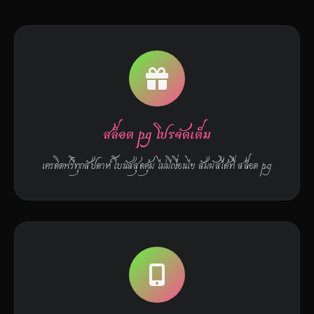
สล็อต pg โปรจัดเต็ม
เครดิตฟรีทุกสัปดาห์ โบนัสสุดคุ้ม ไม่มีเงื่อนไข สัมผัสได้ที่ สล็อต pg