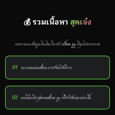
💰 รวมเนื้อหา
สุดเจ๋ง
บทความและข้อมูลเพิ่มเติมเกี่ยวกับ
สล็อต pg
ที่คุณไม่ควรพลาด
01
อยากลองเล่นสล็อต เราพร้อมให้บริการ
02
เทคโนโลยีล่าสุดของสล็อต pg ฟรีทำให้เล่นเกมง่ายขึ้น