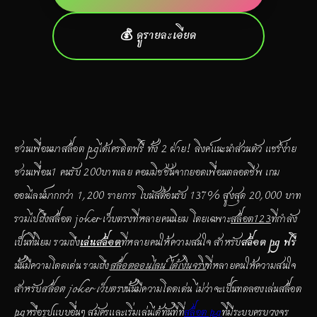
💰 ดูรายละเอียด
ชวนเพื่อนมาสล็อต pgได้เครดิตฟรี ทั้ง 2 ฝ่าย! ลิงค์แนะนำส่วนตัว แชร์ง่าย
ชวนเพื่อน1 คนรับ 200บาทเลย คอมมิชชั่นจากยอดเพื่อนตลอดชีพ เกม
ออนไลน์มากกว่า 1,200 รายการ โบนัสต้อนรับ 137% สูงสุด 20,000 บาท
รวมไปถึงสล็อต joker เว็บตรงที่หลายคนนิยม โดยเฉพาะ
สล็อต123
ที่กำลัง
เป็นที่นิยม รวมถึง
เล่นสล็อต
ที่หลายคนให้ความสนใจ สำหรับ
สล็อต pg ฟรี
นั้นมีความโดดเด่น รวมถึง
สล็อตออนไลน์ ได้เงินจริง
ที่หลายคนให้ความสนใจ
สำหรับ
สล็อต joker เว็บตรง
นั้นมีความโดดเด่น ไม่ว่าจะเป็นทดลองเล่นสล็อต
pgหรือรูปแบบอื่นๆ สมัครและเริ่มเล่นได้ทันทีที่
สล็อต pg
ที่มีระบบครบวงจร