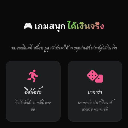
🎮 เกมสนุก
ได้เงินจริง
เกมยอดนิยมที่
สล็อต pg
คัดสรรมาให้ ครบทุกค่ายดัง เล่นสนุกได้เงินจริง
อีสปอร์ต
บาคาร่า
อีสปอร์ตสด ราคาน้ำดี แทง
บาคาร่าสด เล่นกับดีลเลอร์
สด
สาวสวย ภาพคมชัด