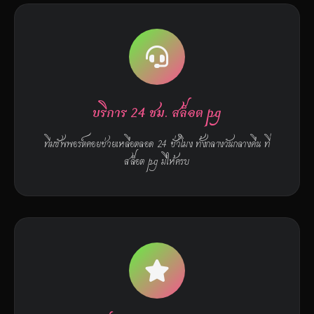
บริการ 24 ชม. สล็อต pg
ทีมซัพพอร์ตคอยช่วยเหลือตลอด 24 ชั่วโมง ทั้งกลางวันกลางคืน ที่
สล็อต pg มีให้ครบ