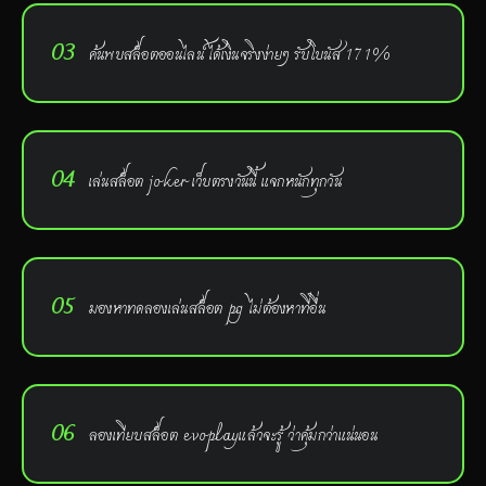
03
ค้นพบสล็อตออนไลน์ ได้เงินจริงง่ายๆ รับโบนัส 171%
04
เล่นสล็อต joker เว็บตรงวันนี้ แจกหนักทุกวัน
05
มองหาทดลองเล่นสล็อต pg ไม่ต้องหาที่อื่น
06
ลองเทียบสล็อต evoplayแล้วจะรู้ ว่าคุ้มกว่าแน่นอน