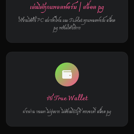
เล่นได้ทุกแพลตฟอร์ม | สล็อต pg
ใช้งานได้ทั้ง PC สมาร์ทโฟน และ Tablet ทุกแพลตฟอร์ม สล็อต
pg พร้อมให้บริการ
รับ True Wallet
ฝากผ่าน วอเลท ไม่ยุ่งยาก ไม่ต้องมีบัญชี ครบจบที่ สล็อต pg