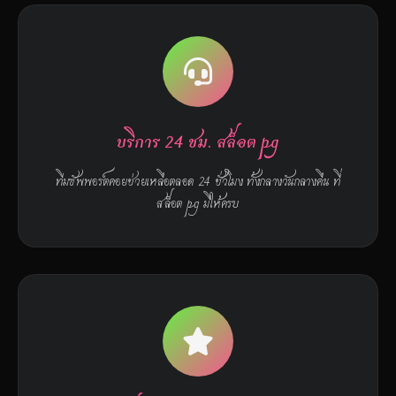
บริการ 24 ชม. สล็อต pg
ทีมซัพพอร์ตคอยช่วยเหลือตลอด 24 ชั่วโมง ทั้งกลางวันกลางคืน ที่
สล็อต pg มีให้ครบ