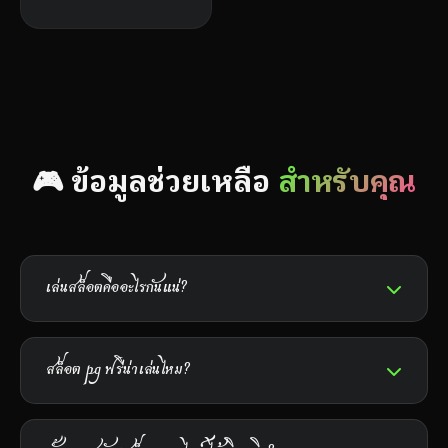
🎮 ข้อมูลช่วยเหลือ
สำหรับคุณ
เล่นสล็อตคืออะไรกันแน่?
เล่นสล็อตเป็นแพลตฟอร์ม ครบวงจร ฝากถอนออโต้ ทันใจ ปลอดภัย
ที่ CASINOGRATORAMA
สล็อต pg ฟรีน่าเล่นไหม?
สล็อต pg ฟรีได้รับความนิยมสูง มีผู้ใช้มาก ไม่โกง เชื่อถือได้