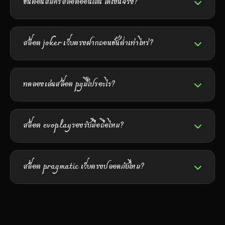
ขั้นตอนสมัครสล็อตออนไลน์ ได้เงินจริง?
สล็อตออนไลน์ ได้เงินจริงสะดวก ใช้เวลาไม่นาน รับโบนัสทันที
สล็อต
pg
สล็อต joker เว็บตรงฝากถอนขั้นต่ำเท่าไหร่?
สล็อต joker เว็บตรงเริ่มต้น 1 บาท ระบบออโต้ ไม่ถึง 30 วินาที ที่
CASINOGRATORAMA สล็อต pg
ทดลองเล่นสล็อต pgมีโปรอะไร?
ทดลองเล่นสล็อต pgมีโปรมากมาย เครดิตฟรี โบนัสฝาก และอื่นๆ อีก
สล็อต evoplayรองรับมือถือไหม?
สล็อต evoplayเล่นได้ทุกเครื่อง มือถือ แท็บเล็ต เล่นผ่านเว็บได้
สล็อต pg
สล็อต pragmatic เว็บตรงปลอดภัยไหม?
สล็อต pragmatic เว็บตรงมั่นคงปลอดภัย เข้ารหัส SSL ข้อมูลไม่
รั่วไหล ที่ CASINOGRATORAMA
สล็อต pg