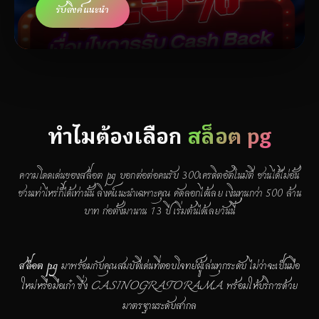
รับลิงค์แนะนำ
ทำไมต้องเลือก
สล็อต pg
ความโดดเด่นของสล็อต pg บอกต่อต่อคนรับ 300เครดิตอัตโนมัติ ชวนได้ไม่อั้น
ชวนเท่าไหร่ก็ได้เท่านั้น ลิงค์แนะนำเฉพาะคุณ คัดลอกได้เลย เงินทุนกว่า 500 ล้าน
บาท ก่อตั้งมานาน 13 ปี เริ่มต้นได้เลยวันนี้
สล็อต pg
มาพร้อมกับคุณสมบัติเด่นที่ตอบโจทย์ผู้เล่นทุกระดับ ไม่ว่าจะเป็นมือ
ใหม่หรือมือเก๋า ซึ่ง
CASINOGRATORAMA
พร้อมให้บริการด้วย
มาตรฐานระดับสากล