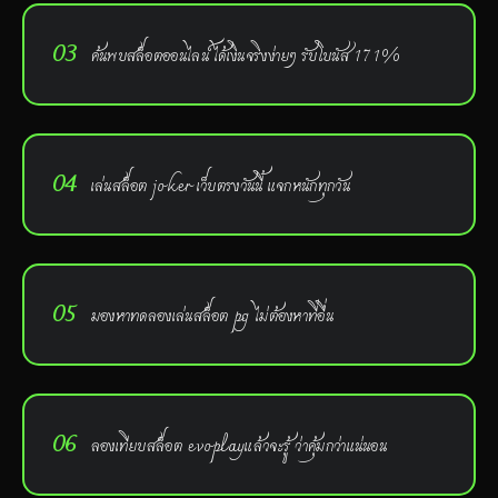
03
ค้นพบสล็อตออนไลน์ ได้เงินจริงง่ายๆ รับโบนัส 171%
04
เล่นสล็อต joker เว็บตรงวันนี้ แจกหนักทุกวัน
05
มองหาทดลองเล่นสล็อต pg ไม่ต้องหาที่อื่น
06
ลองเทียบสล็อต evoplayแล้วจะรู้ ว่าคุ้มกว่าแน่นอน