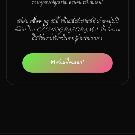
รวมทุกเกมที่คุณชอบ ครบจบ เข้าเล่นเลย!
เข้าเล่น
สล็อต pg
วันนี้ รับโบนัสต้อนรับทันที ฝากถอนไม่มี
ขั้นต่ำ! โดย
CASINOGRATORAMA
เป็นเว็บตรง
ที่ได้รับความไว้วางใจจากผู้เล่นจำนวนมาก
🃏 ชวนเพื่อนเลย!