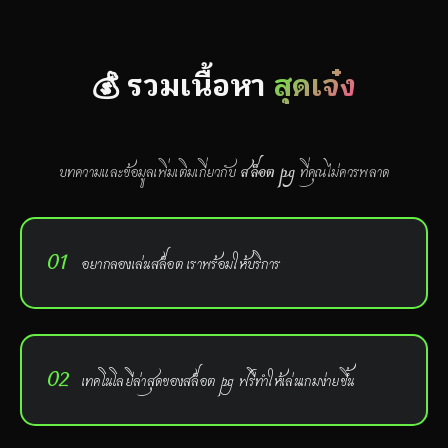
💰 รวมเนื้อหา
สุดเจ๋ง
บทความและข้อมูลเพิ่มเติมเกี่ยวกับ
สล็อต pg
ที่คุณไม่ควรพลาด
01
อยากลองเล่นสล็อต เราพร้อมให้บริการ
02
เทคโนโลยีล่าสุดของสล็อต pg ฟรีทำให้เล่นเกมง่ายขึ้น