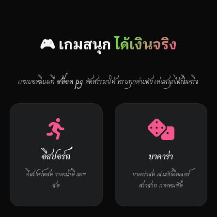
🎮 เกมสนุก
ได้เงินจริง
เกมยอดนิยมที่
สล็อต pg
คัดสรรมาให้ ครบทุกค่ายดัง เล่นสนุกได้เงินจริง
อีสปอร์ต
บาคาร่า
อีสปอร์ตสด ราคาน้ำดี แทง
บาคาร่าสด เล่นกับดีลเลอร์
สด
สาวสวย ภาพคมชัด