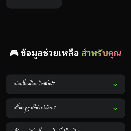
🎮 ข้อมูลช่วยเหลือ
สำหรับคุณ
เล่นสล็อตคืออะไรกันแน่?
เล่นสล็อตเป็นแพลตฟอร์ม ครบวงจร ฝากถอนออโต้ ทันใจ ปลอดภัย
ที่ CASINOGRATORAMA
สล็อต pg ฟรีน่าเล่นไหม?
สล็อต pg ฟรีได้รับความนิยมสูง มีผู้ใช้มาก ไม่โกง เชื่อถือได้