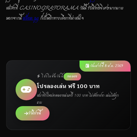
สมัครที่
CASINOGRATORAMA
วันนี้ รับสิทธิพิเศษมากมาย
นอกจากนี้
สล็อต pg
ก็เป็นอีกทางเลือกที่น่าสนใจ
วันเสาร์ที่ 8 ส.ค. 2569
ทดลอง
โปรโมชั่นวันนี้
โปรลองเล่น ฟรี 100 บาท
สมาชิกใหม่ทดลองเล่นฟรี 100 บาท ไม่ต้องฝาก เล่นได้ทุก
เกม
รับโปรนี้