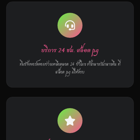
บริการ 24 ชม. สล็อต pg
ทีมซัพพอร์ตคอยช่วยเหลือตลอด 24 ชั่วโมง ทั้งกลางวันกลางคืน ที่
สล็อต pg มีให้ครบ