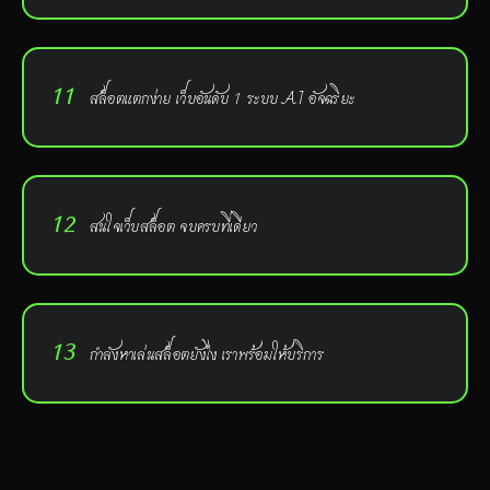
11
สล็อตแตกง่าย เว็บอันดับ 1 ระบบ AI อัจฉริยะ
12
สนใจเว็บสล็อต จบครบที่เดียว
13
กำลังหาเล่นสล็อตยังไง เราพร้อมให้บริการ