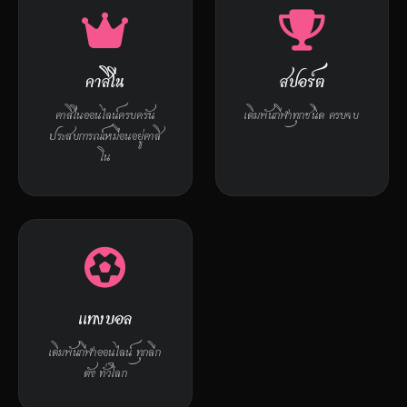
คาสิโน
สปอร์ต
คาสิโนออนไลน์ครบครัน
เดิมพันกีฬาทุกชนิด ครบจบ
ประสบการณ์เหมือนอยู่คาสิ
โน
แทงบอล
เดิมพันกีฬาออนไลน์ ทุกลีก
ดัง ทั่วโลก