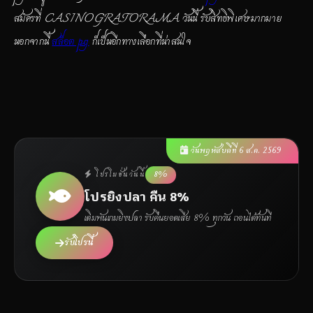
สมัครที่
CASINOGRATORAMA
วันนี้ รับสิทธิพิเศษมากมาย
นอกจากนี้
สล็อต pg
ก็เป็นอีกทางเลือกที่น่าสนใจ
วันพฤหัสบดีที่ 6 ส.ค. 2569
8%
โปรโมชั่นวันนี้
โปรยิงปลา คืน 8%
เดิมพันเกมยิงปลา รับคืนยอดเสีย 8% ทุกวัน ถอนได้ทันที
รับโปรนี้