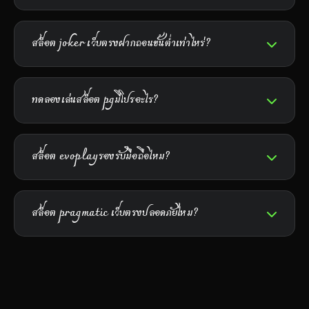
สล็อตออนไลน์ ได้เงินจริงสะดวก ใช้เวลาไม่นาน รับโบนัสทันที
สล็อต
pg
สล็อต joker เว็บตรงฝากถอนขั้นต่ำเท่าไหร่?
สล็อต joker เว็บตรงเริ่มต้น 1 บาท ระบบออโต้ ไม่ถึง 30 วินาที ที่
CASINOGRATORAMA สล็อต pg
ทดลองเล่นสล็อต pgมีโปรอะไร?
ทดลองเล่นสล็อต pgมีโปรมากมาย เครดิตฟรี โบนัสฝาก และอื่นๆ อีก
สล็อต evoplayรองรับมือถือไหม?
สล็อต evoplayเล่นได้ทุกเครื่อง มือถือ แท็บเล็ต เล่นผ่านเว็บได้
สล็อต pg
สล็อต pragmatic เว็บตรงปลอดภัยไหม?
สล็อต pragmatic เว็บตรงมั่นคงปลอดภัย เข้ารหัส SSL ข้อมูลไม่
รั่วไหล ที่ CASINOGRATORAMA
สล็อต pg