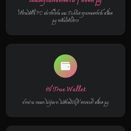
เล่นได้ทุกแพลตฟอร์ม | สล็อต pg
ใช้งานได้ทั้ง PC สมาร์ทโฟน และ Tablet ทุกแพลตฟอร์ม สล็อต
pg พร้อมให้บริการ
รับ True Wallet
ฝากผ่าน วอเลท ไม่ยุ่งยาก ไม่ต้องมีบัญชี ครบจบที่ สล็อต pg