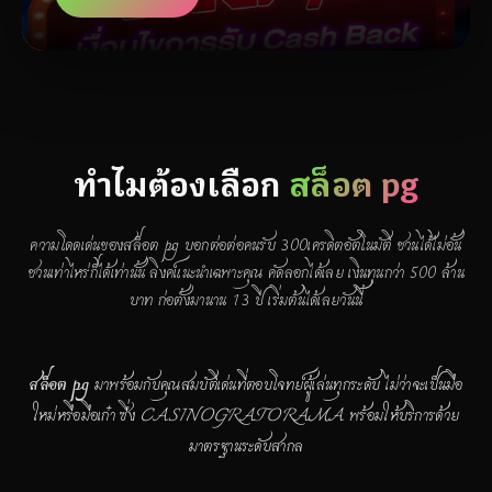
ทำไมต้องเลือก
สล็อต pg
ความโดดเด่นของสล็อต pg บอกต่อต่อคนรับ 300เครดิตอัตโนมัติ ชวนได้ไม่อั้น
ชวนเท่าไหร่ก็ได้เท่านั้น ลิงค์แนะนำเฉพาะคุณ คัดลอกได้เลย เงินทุนกว่า 500 ล้าน
บาท ก่อตั้งมานาน 13 ปี เริ่มต้นได้เลยวันนี้
สล็อต pg
มาพร้อมกับคุณสมบัติเด่นที่ตอบโจทย์ผู้เล่นทุกระดับ ไม่ว่าจะเป็นมือ
ใหม่หรือมือเก๋า ซึ่ง
CASINOGRATORAMA
พร้อมให้บริการด้วย
มาตรฐานระดับสากล