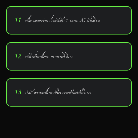
11
สล็อตแตกง่าย เว็บอันดับ 1 ระบบ AI อัจฉริยะ
12
สนใจเว็บสล็อต จบครบที่เดียว
13
กำลังหาเล่นสล็อตยังไง เราพร้อมให้บริการ