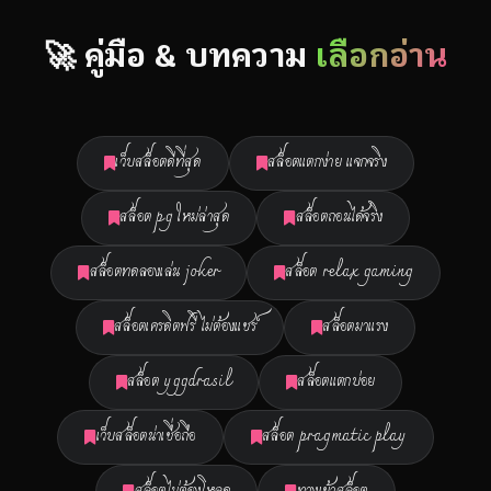
🚀 คู่มือ & บทความ
เลือกอ่าน
เว็บสล็อตดีที่สุด
สล็อตแตกง่าย แจกจริง
สล็อต pg ใหม่ล่าสุด
สล็อตถอนได้จริง
สล็อตทดลองเล่น joker
สล็อต relax gaming
สล็อตเครดิตฟรี ไม่ต้องแชร์
สล็อตมาแรง
สล็อต yggdrasil
สล็อตแตกบ่อย
เว็บสล็อตน่าเชื่อถือ
สล็อต pragmatic play