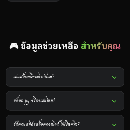
🎮 ข้อมูลช่วยเหลือ
สำหรับคุณ
เล่นสล็อตคืออะไรกันแน่?
เล่นสล็อตเป็นแพลตฟอร์ม ครบวงจร ฝากถอนออโต้ ทันใจ ปลอดภัย
ที่ CASINOGRATORAMA
สล็อต pg ฟรีน่าเล่นไหม?
สล็อต pg ฟรีได้รับความนิยมสูง มีผู้ใช้มาก ไม่โกง เชื่อถือได้
ขั้นตอนสมัครสล็อตออนไลน์ ได้เงินจริง?