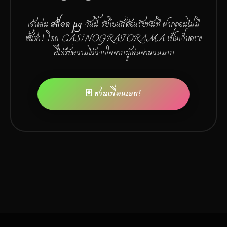
เข้าเล่น
สล็อต pg
วันนี้ รับโบนัสต้อนรับทันที ฝากถอนไม่มี
ขั้นต่ำ! โดย
CASINOGRATORAMA
เป็นเว็บตรง
ที่ได้รับความไว้วางใจจากผู้เล่นจำนวนมาก
🃏 ชวนเพื่อนเลย!