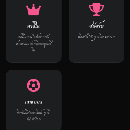
คาสิโน
สปอร์ต
คาสิโนออนไลน์ครบครัน
เดิมพันกีฬาทุกชนิด ครบจบ
ประสบการณ์เหมือนอยู่คาสิ
โน
แทงบอล
เดิมพันกีฬาออนไลน์ ทุกลีก
ดัง ทั่วโลก