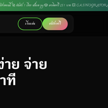
 อันดับ 1 เรื่อง สล็อต pg 🎲 เครดิตฟรี 251 บาท 💥 CASINOGRATORAMA เว็
เริ่มเล่น
สมัครฟรี
่าย จ่าย
าที