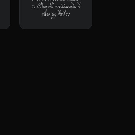
24 ชั่วโมง ทั้งกลางวันกลางคืน ที่
สล็อต pg มีให้ครบ