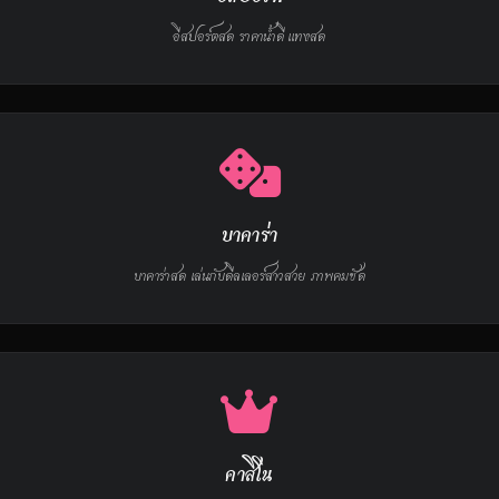
อีสปอร์ตสด ราคาน้ำดี แทงสด
บาคาร่า
บาคาร่าสด เล่นกับดีลเลอร์สาวสวย ภาพคมชัด
คาสิโน