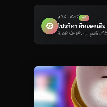
5%
โปรโมชั่นวันนี้
โปรกีฬา คืนยอดเสี
เดิมพันกีฬาเสีย รับคืน 5% ทุกสัปดาห์ ไม่มีข