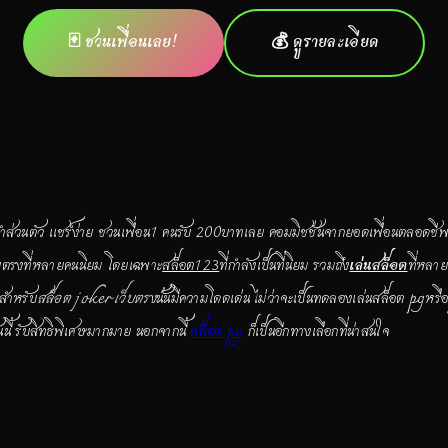
🃏 ชวนเพื่อนเลย!
💰 ดูรายละเอียด
นะนำส่วนตัว แชร์ง่าย ชวนเพื่อน1 คนรับ 200บาทเลย คอมมิชชั่นจากยอดเพื่อนตลอดช
ตรงที่หลายคนนิยม โดยเฉพาะ
สล็อต123
ที่กำลังเป็นที่นิยม รวมถึง
เล่นสล็อต
ที่หลา
สำหรับ
สล็อต joker เว็บตรง
นั้นมีความโดดเด่น ไม่ว่าจะเป็นทดลองเล่นสล็อต pgหรือรู
นนี้ รับสิทธิพิเศษมากมาย นอกจากนี้
สล็อต pg
ก็เป็นอีกทางเลือกที่น่าสนใจ