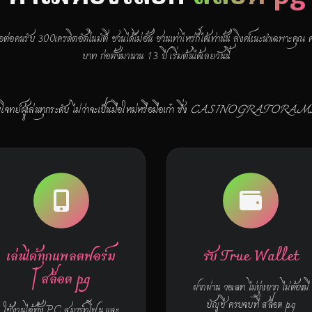
คนรับ 300เครดิตอัตโนมัติ ชวนได้ไม่อั้น ชวนเท่าไหร่ก็ได้เท่านั้น ลิงค์แนะนำเฉพาะคุณ 
บาท ก่อตั้งมานาน 13 ปี เริ่มต้นได้เลยวันนี้
ย์ผู้เล่นทุกระดับ ไม่ว่าจะเป็นมือใหม่หรือมือเก๋า ซึ่ง
CASINOGRATORAM
เล่นได้ทุกแพลตฟอร์ม
รับ True Wallet
| สล็อต pg
ฝากผ่าน วอเลท ไม่ยุ่งยาก ไม่ต้องมี
บัญชี ครบจบที่ สล็อต pg
ใช้งานได้ทั้ง PC สมาร์ทโฟน และ