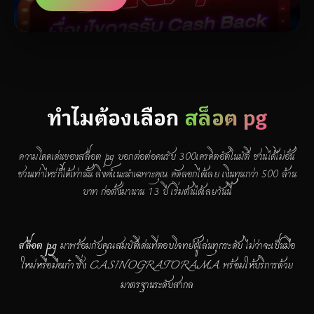
ทำไมต้องเลือก
สล็อต pg
ความโดดเด่นของสล็อต pg บอกต่อต่อคนรับ 300เครดิตอัตโนมัติ ชวนได้ไม่อั้น
ชวนเท่าไหร่ก็ได้เท่านั้น ลิงค์แนะนำเฉพาะคุณ คัดลอกได้เลย เงินทุนกว่า 500 ล้าน
บาท ก่อตั้งมานาน 13 ปี เริ่มต้นได้เลยวันนี้
สล็อต pg
มาพร้อมกับคุณสมบัติเด่นที่ตอบโจทย์ผู้เล่นทุกระดับ ไม่ว่าจะเป็นมือ
ใหม่หรือมือเก๋า ซึ่ง
CASINOGRATORAMA
พร้อมให้บริการด้วย
มาตรฐานระดับสากล