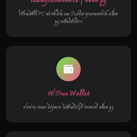
เล่นได้ทุกแพลตฟอร์ม | สล็อต pg
ใช้งานได้ทั้ง PC สมาร์ทโฟน และ Tablet ทุกแพลตฟอร์ม สล็อต
pg พร้อมให้บริการ
รับ True Wallet
ฝากผ่าน วอเลท ไม่ยุ่งยาก ไม่ต้องมีบัญชี ครบจบที่ สล็อต pg