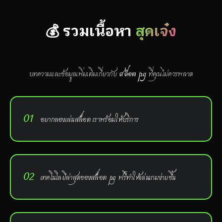
💰 รวมเนื้อหา
สุดเจ๋ง
บทความและข้อมูลเพิ่มเติมเกี่ยวกับ
สล็อต pg
ที่คุณไม่ควรพลาด
01
อยากลองเล่นสล็อต เราพร้อมให้บริการ
02
เทคโนโลยีล่าสุดของสล็อต pg ฟรีทำให้เล่นเกมง่ายขึ้น