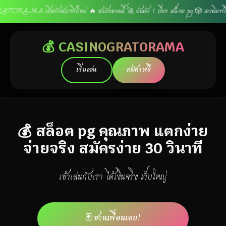
MA เปิดรับสมาชิกใหม่ 🔥 สมัครตอนนี้ 🚀 อันดับ 1 เรื่อง สล็อต pg 🎲 เครด
💰 CASINOGRATORAMA
เริ่มเล่น
สมัครฟรี
💰 สล็อต pg คุณภาพ แตกง่าย
จ่ายจริง สมัครง่าย 30 วินาที
เข้าเล่นกับเรา ได้เงินจริง เว็บใหญ่
🃏 ชวนเพื่อนเลย!