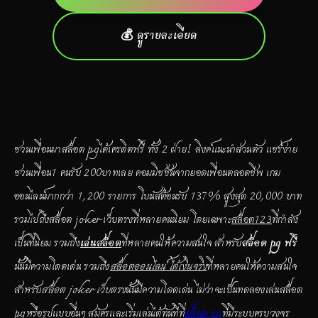
💰 ดูรายละเอียด
ชวนเพื่อนมาสล็อต pgได้เครดิตฟรี ทั้ง 2 ฝ่าย! ลิงค์แนะนำส่วนตัว แชร์ง่าย
ชวนเพื่อน1 คนรับ 200บาทเลย คอมมิชชั่นจากยอดเพื่อนตลอดชีพ เกม
ออนไลน์มากกว่า 1,200 รายการ โบนัสต้อนรับ 137% สูงสุด 20,000 บาท
รวมไปถึงสล็อต joker เว็บตรงที่หลายคนนิยม โดยเฉพาะ
สล็อต123
ที่กำลัง
เป็นที่นิยม รวมถึง
เล่นสล็อต
ที่หลายคนให้ความสนใจ สำหรับ
สล็อต pg ฟรี
นั้นมีความโดดเด่น รวมถึง
สล็อตออนไลน์ ได้เงินจริง
ที่หลายคนให้ความสนใจ
สำหรับ
สล็อต joker เว็บตรง
นั้นมีความโดดเด่น ไม่ว่าจะเป็นทดลองเล่นสล็อต
pgหรือรูปแบบอื่นๆ สมัครและเริ่มเล่นได้ทันทีที่
สล็อต pg
ที่มีระบบครบวงจร