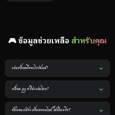
🎮 ข้อมูลช่วยเหลือ
สำหรับคุณ
เล่นสล็อตคืออะไรกันแน่?
เล่นสล็อตเป็นแพลตฟอร์ม ครบวงจร ฝากถอนออโต้ ทันใจ ปลอดภัย
ที่ CASINOGRATORAMA
สล็อต pg ฟรีน่าเล่นไหม?
สล็อต pg ฟรีได้รับความนิยมสูง มีผู้ใช้มาก ไม่โกง เชื่อถือได้
ขั้นตอนสมัครสล็อตออนไลน์ ได้เงินจริง?