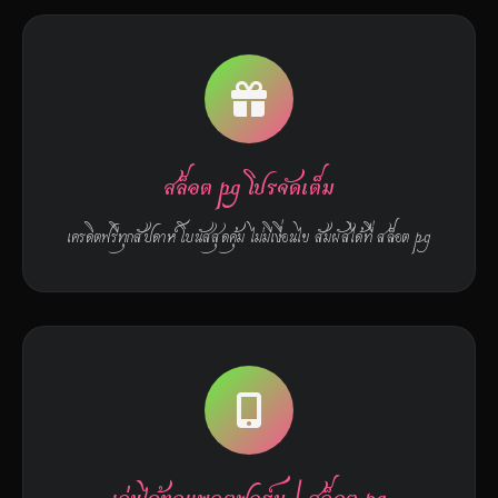
สล็อต pg โปรจัดเต็ม
เครดิตฟรีทุกสัปดาห์ โบนัสสุดคุ้ม ไม่มีเงื่อนไข สัมผัสได้ที่ สล็อต pg