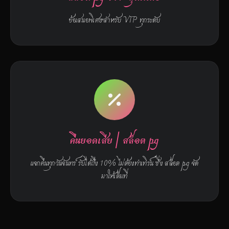
ข้อเสนอพิเศษสำหรับ VIP ทุกระดับ
คืนยอดเสีย | สล็อต pg
แจกคืนทุกวันจันทร์ รับได้ถึง 10% ไม่ต้องทำเทิร์น ซึ่ง สล็อต pg จัด
มาให้เต็มที่