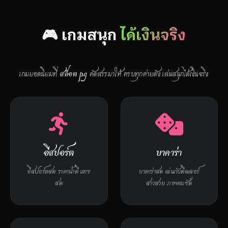
🎮 เกมสนุก
ได้เงินจริง
เกมยอดนิยมที่
สล็อต pg
คัดสรรมาให้ ครบทุกค่ายดัง เล่นสนุกได้เงินจริง
อีสปอร์ต
บาคาร่า
อีสปอร์ตสด ราคาน้ำดี แทง
บาคาร่าสด เล่นกับดีลเลอร์
สด
สาวสวย ภาพคมชัด