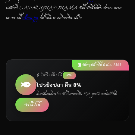
สมัครที่
CASINOGRATORAMA
วันนี้ รับสิทธิพิเศษมากมาย
นอกจากนี้
สล็อต pg
ก็เป็นอีกทางเลือกที่น่าสนใจ
วันพฤหัสบดีที่ 6 ส.ค. 2569
8%
โปรโมชั่นวันนี้
โปรยิงปลา คืน 8%
เดิมพันเกมยิงปลา รับคืนยอดเสีย 8% ทุกวัน ถอนได้ทันที
รับโปรนี้