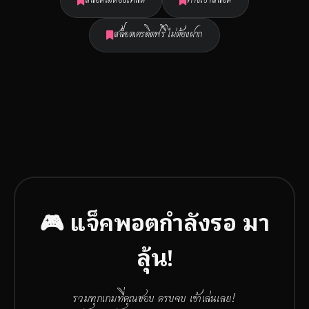
สล็อตไม่ต้องโหลด
ทางเข้าสล็อต
สล็อตเครดิตฟรี ไม่ต้องฝาก
🎮 แจ็คพอตกำลังรอ มา
ลุ้น!
รวมทุกเกมที่คุณชอบ ครบจบ เข้าเล่นเลย!