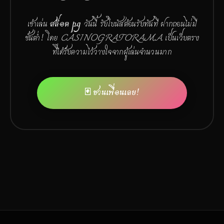
เข้าเล่น
สล็อต pg
วันนี้ รับโบนัสต้อนรับทันที ฝากถอนไม่มี
ขั้นต่ำ! โดย
CASINOGRATORAMA
เป็นเว็บตรง
ที่ได้รับความไว้วางใจจากผู้เล่นจำนวนมาก
🃏 ชวนเพื่อนเลย!