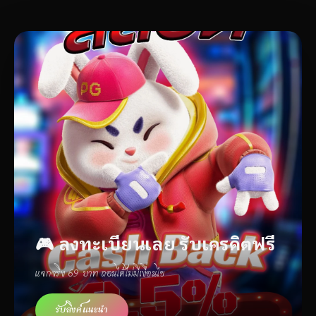
🎮 ลงทะเบียนเลย รับเครดิตฟรี
แจกจริง 69 บาท ถอนได้ไม่มีเงื่อนไข
รับลิงค์แนะนำ