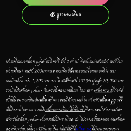
💰 ดูรายละเอียด
ชวนเพื่อนมาสล็อต pgได้เครดิตฟรี ทั้ง 2 ฝ่าย! ลิงค์แนะนำส่วนตัว แชร์ง่าย
ชวนเพื่อน1 คนรับ 200บาทเลย คอมมิชชั่นจากยอดเพื่อนตลอดชีพ เกม
ออนไลน์มากกว่า 1,200 รายการ โบนัสต้อนรับ 137% สูงสุด 20,000 บาท
รวมไปถึงสล็อต joker เว็บตรงที่หลายคนนิยม โดยเฉพาะ
สล็อต123
ที่กำลัง
เป็นที่นิยม รวมถึง
เล่นสล็อต
ที่หลายคนให้ความสนใจ สำหรับ
สล็อต pg ฟรี
นั้นมีความโดดเด่น รวมถึง
สล็อตออนไลน์ ได้เงินจริง
ที่หลายคนให้ความสนใจ
สำหรับ
สล็อต joker เว็บตรง
นั้นมีความโดดเด่น ไม่ว่าจะเป็นทดลองเล่นสล็อต
pgหรือรูปแบบอื่นๆ สมัครและเริ่มเล่นได้ทันทีที่
สล็อต pg
ที่มีระบบครบวงจร