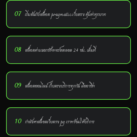
07
เริ่มต้นกับสล็อต pragmatic เว็บตรง คุ้มค่าทุกบาท
08
สล็อตค่ายนอกซัพพอร์ตตลอด 24 ชม. เต็มที่
09
สล็อตออนไลน์ เว็บตรงบริการทุกวัน มืออาชีพ
10
กำลังหาสล็อตเว็บตรง pg เราพร้อมให้บริการ