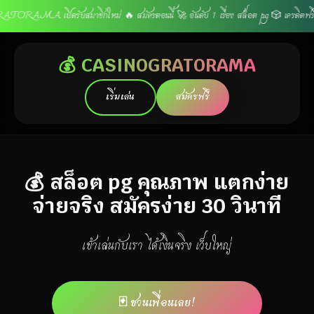
MA เปิดรับสมาชิกใหม่ 🔥 สมัครตอนนี้ 🚀 อันดับ 1 เรื่อง สล็อต pg 🎲 เคร
💰 CASINOGRATORAMA
เริ่มเล่น
สมัครฟรี
💰 สล็อต pg คุณภาพ แตกง่าย
จ่ายจริง สมัครง่าย 30 วินาที
เข้าเล่นกับเรา ได้เงินจริง เว็บใหญ่
🃏 ชวนเพื่อนเลย!