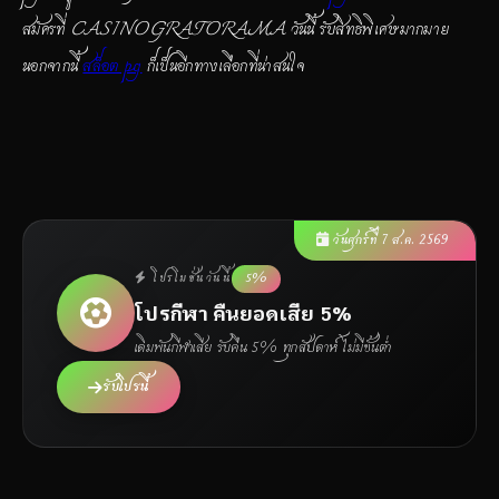
สมัครที่
CASINOGRATORAMA
วันนี้ รับสิทธิพิเศษมากมาย
นอกจากนี้
สล็อต pg
ก็เป็นอีกทางเลือกที่น่าสนใจ
วันศุกร์ที่ 7 ส.ค. 2569
5%
โปรโมชั่นวันนี้
โปรกีฬา คืนยอดเสีย 5%
เดิมพันกีฬาเสีย รับคืน 5% ทุกสัปดาห์ ไม่มีขั้นต่ำ
รับโปรนี้