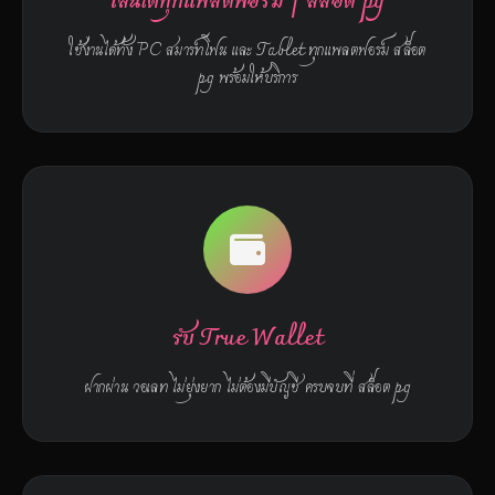
เล่นได้ทุกแพลตฟอร์ม | สล็อต pg
ใช้งานได้ทั้ง PC สมาร์ทโฟน และ Tablet ทุกแพลตฟอร์ม สล็อต
pg พร้อมให้บริการ
รับ True Wallet
ฝากผ่าน วอเลท ไม่ยุ่งยาก ไม่ต้องมีบัญชี ครบจบที่ สล็อต pg