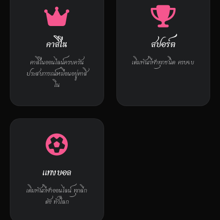
คาสิโน
สปอร์ต
คาสิโนออนไลน์ครบครัน
เดิมพันกีฬาทุกชนิด ครบจบ
ประสบการณ์เหมือนอยู่คาสิ
โน
แทงบอล
เดิมพันกีฬาออนไลน์ ทุกลีก
ดัง ทั่วโลก