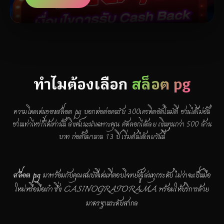
ทำไมต้องเลือก
สล็อต pg
ความโดดเด่นของสล็อต pg บอกต่อต่อคนรับ 300เครดิตอัตโนมัติ ชวนได้ไม่อั้น
ชวนเท่าไหร่ก็ได้เท่านั้น ลิงค์แนะนำเฉพาะคุณ คัดลอกได้เลย เงินทุนกว่า 500 ล้าน
บาท ก่อตั้งมานาน 13 ปี เริ่มต้นได้เลยวันนี้
สล็อต pg
มาพร้อมกับคุณสมบัติเด่นที่ตอบโจทย์ผู้เล่นทุกระดับ ไม่ว่าจะเป็นมือ
ใหม่หรือมือเก๋า ซึ่ง
CASINOGRATORAMA
พร้อมให้บริการด้วย
มาตรฐานระดับสากล