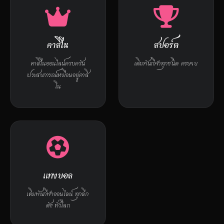
คาสิโน
สปอร์ต
คาสิโนออนไลน์ครบครัน
เดิมพันกีฬาทุกชนิด ครบจบ
ประสบการณ์เหมือนอยู่คาสิ
โน
แทงบอล
เดิมพันกีฬาออนไลน์ ทุกลีก
ดัง ทั่วโลก