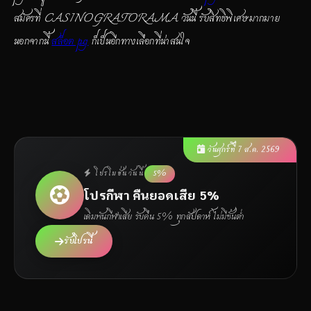
สมัครที่
CASINOGRATORAMA
วันนี้ รับสิทธิพิเศษมากมาย
นอกจากนี้
สล็อต pg
ก็เป็นอีกทางเลือกที่น่าสนใจ
วันศุกร์ที่ 7 ส.ค. 2569
5%
โปรโมชั่นวันนี้
โปรกีฬา คืนยอดเสีย 5%
เดิมพันกีฬาเสีย รับคืน 5% ทุกสัปดาห์ ไม่มีขั้นต่ำ
รับโปรนี้