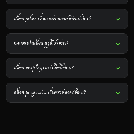
สล็อตออนไลน์ ได้เงินจริงสะดวก ใช้เวลาไม่นาน รับโบนัสทันที
สล็อต
pg
สล็อต joker เว็บตรงฝากถอนขั้นต่ำเท่าไหร่?
สล็อต joker เว็บตรงเริ่มต้น 1 บาท ระบบออโต้ ไม่ถึง 30 วินาที ที่
CASINOGRATORAMA สล็อต pg
ทดลองเล่นสล็อต pgมีโปรอะไร?
ทดลองเล่นสล็อต pgมีโปรมากมาย เครดิตฟรี โบนัสฝาก และอื่นๆ อีก
สล็อต evoplayรองรับมือถือไหม?
สล็อต evoplayเล่นได้ทุกเครื่อง มือถือ แท็บเล็ต เล่นผ่านเว็บได้
สล็อต pg
สล็อต pragmatic เว็บตรงปลอดภัยไหม?
สล็อต pragmatic เว็บตรงมั่นคงปลอดภัย เข้ารหัส SSL ข้อมูลไม่
รั่วไหล ที่ CASINOGRATORAMA
สล็อต pg