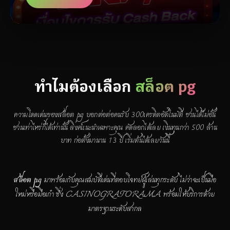
ทำไมต้องเลือก
สล็อต pg
ความโดดเด่นของสล็อต pg บอกต่อต่อคนรับ 300เครดิตอัตโนมัติ ชวนได้ไม่อั้น
ชวนเท่าไหร่ก็ได้เท่านั้น ลิงค์แนะนำเฉพาะคุณ คัดลอกได้เลย เงินทุนกว่า 500 ล้าน
บาท ก่อตั้งมานาน 13 ปี เริ่มต้นได้เลยวันนี้
สล็อต pg
มาพร้อมกับคุณสมบัติเด่นที่ตอบโจทย์ผู้เล่นทุกระดับ ไม่ว่าจะเป็นมือ
ใหม่หรือมือเก๋า ซึ่ง
CASINOGRATORAMA
พร้อมให้บริการด้วย
มาตรฐานระดับสากล