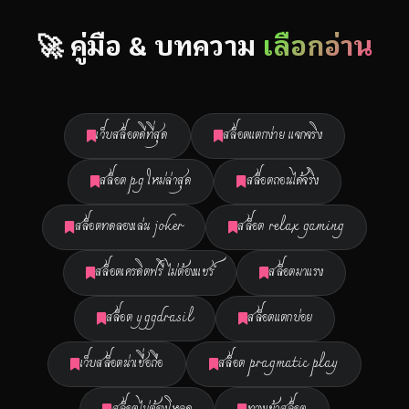
🚀 คู่มือ & บทความ
เลือกอ่าน
เว็บสล็อตดีที่สุด
สล็อตแตกง่าย แจกจริง
สล็อต pg ใหม่ล่าสุด
สล็อตถอนได้จริง
สล็อตทดลองเล่น joker
สล็อต relax gaming
สล็อตเครดิตฟรี ไม่ต้องแชร์
สล็อตมาแรง
สล็อต yggdrasil
สล็อตแตกบ่อย
เว็บสล็อตน่าเชื่อถือ
สล็อต pragmatic play