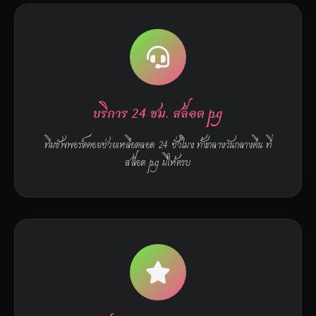
บริการ 24 ชม. สล็อต pg
ทีมซัพพอร์ตคอยช่วยเหลือตลอด 24 ชั่วโมง ทั้งกลางวันกลางคืน ที่
สล็อต pg มีให้ครบ