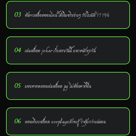
03
ค้นพบสล็อตออนไลน์ ได้เงินจริงง่ายๆ รับโบนัส 171%
04
เล่นสล็อต joker เว็บตรงวันนี้ แจกหนักทุกวัน
05
มองหาทดลองเล่นสล็อต pg ไม่ต้องหาที่อื่น
06
ลองเทียบสล็อต evoplayแล้วจะรู้ ว่าคุ้มกว่าแน่นอน