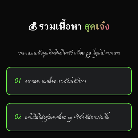
💰 รวมเนื้อหา
สุดเจ๋ง
บทความและข้อมูลเพิ่มเติมเกี่ยวกับ
สล็อต pg
ที่คุณไม่ควรพลาด
01
อยากลองเล่นสล็อต เราพร้อมให้บริการ
02
เทคโนโลยีล่าสุดของสล็อต pg ฟรีทำให้เล่นเกมง่ายขึ้น