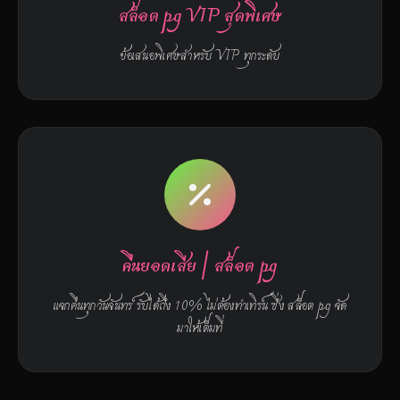
สล็อต pg VIP สุดพิเศษ
ข้อเสนอพิเศษสำหรับ VIP ทุกระดับ
คืนยอดเสีย | สล็อต pg
แจกคืนทุกวันจันทร์ รับได้ถึง 10% ไม่ต้องทำเทิร์น ซึ่ง สล็อต pg จัด
มาให้เต็มที่