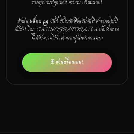
รวมทุกเกมที่คุณชอบ ครบจบ เข้าเล่นเลย!
เข้าเล่น
สล็อต pg
วันนี้ รับโบนัสต้อนรับทันที ฝากถอนไม่มี
ขั้นต่ำ! โดย
CASINOGRATORAMA
เป็นเว็บตรง
ที่ได้รับความไว้วางใจจากผู้เล่นจำนวนมาก
🃏 ชวนเพื่อนเลย!