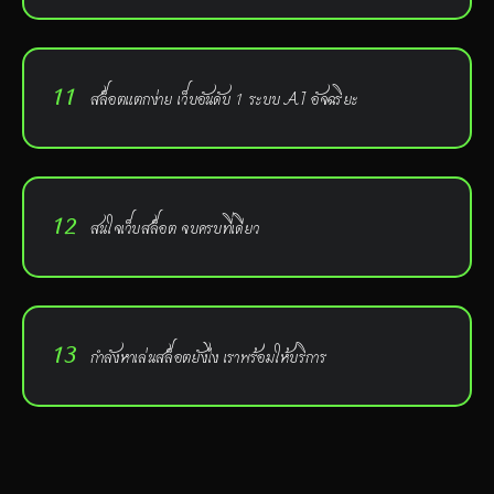
11
สล็อตแตกง่าย เว็บอันดับ 1 ระบบ AI อัจฉริยะ
12
สนใจเว็บสล็อต จบครบที่เดียว
13
กำลังหาเล่นสล็อตยังไง เราพร้อมให้บริการ