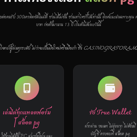
คนรับ 300เครดิตอัตโนมัติ ชวนได้ไม่อั้น ชวนเท่าไหร่ก็ได้เท่านั้น ลิงค์แนะนำเฉพาะคุณ 
บาท ก่อตั้งมานาน 13 ปี เริ่มต้นได้เลยวันนี้
ย์ผู้เล่นทุกระดับ ไม่ว่าจะเป็นมือใหม่หรือมือเก๋า ซึ่ง
CASINOGRATORAM
เล่นได้ทุกแพลตฟอร์ม
รับ True Wallet
| สล็อต pg
ฝากผ่าน วอเลท ไม่ยุ่งยาก ไม่ต้องมี
บัญชี ครบจบที่ สล็อต pg
ใช้งานได้ทั้ง PC สมาร์ทโฟน และ