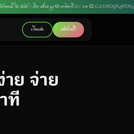
 อันดับ 1 เรื่อง สล็อต pg 🎲 เครดิตฟรี 251 บาท 💥 CASINOGRATORAMA เว็บ
เริ่มเล่น
สมัครฟรี
่าย จ่าย
าที