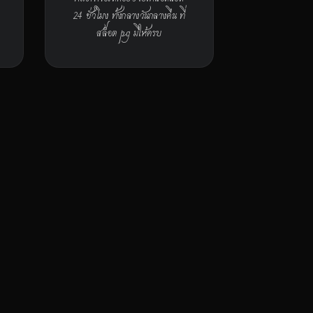
24 ชั่วโมง ทั้งกลางวันกลางคืน ที่
สล็อต pg มีให้ครบ