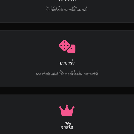
อีสปอร์ตสด ราคาน้ำดี แทงสด
บาคาร่า
บาคาร่าสด เล่นกับดีลเลอร์สาวสวย ภาพคมชัด
คาสิโน