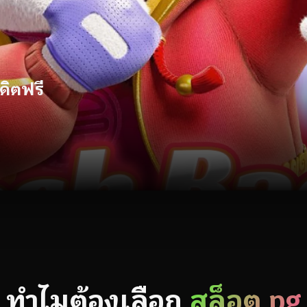
ดิตฟรี
ทำไมต้องเลือก
สล็อต pg