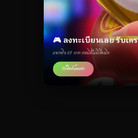
🎮 ลงทะเบียนเลย รับเคร
แจกจริง 69 บาท ถอนได้ไม่มีเงื่อนไข
รับลิงค์แนะนำ