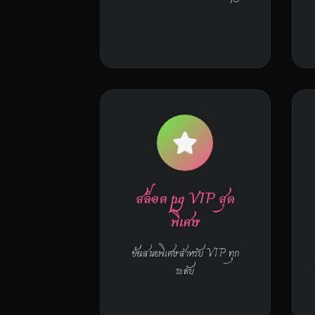
สล็อต pg VIP สุด
พิเศษ
ข้อเสนอพิเศษสำหรับ VIP ทุก
ระดับ