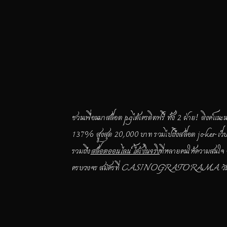
ชวนเพื่อนมาสล็อต pgได้เครดิตฟรี ทั้ง 2 ฝ่าย! ลิงค์แ
137% สูงสุด 20,000 บาท รวมไปถึงสล็อต joker เว็บ
รวมถึง
สล็อตออนไลน์ ได้เงินจริง
ที่หลายคนให้ความสนใจ 
ครบวงจร สมัครที่
CASINOGRATORAMA
วั