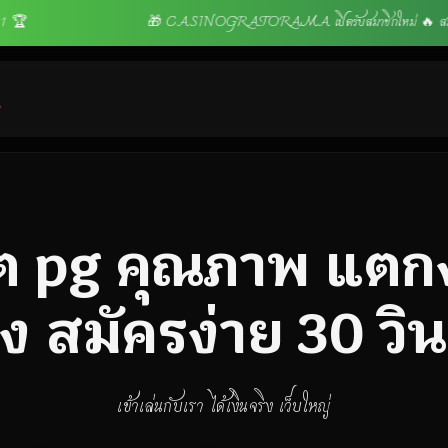
🎁 CASINOGRATORAMA เปิดรับสมาชิกใหม่ 🔥 สมัครตอนนี้ 
A
ต pg คุณภาพ แตกง
ิง สมัครง่าย 30 วิน
เข้าเล่นกับเรา ได้เงินจริง เว็บใหญ่