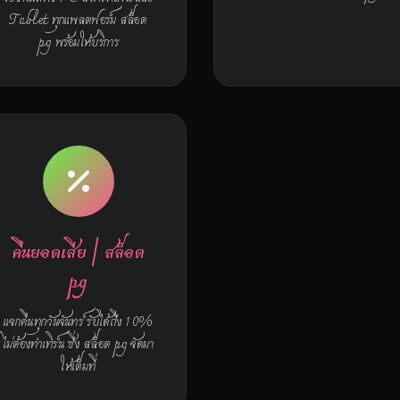
Tablet ทุกแพลตฟอร์ม สล็อต
pg พร้อมให้บริการ
คืนยอดเสีย | สล็อต
pg
แจกคืนทุกวันจันทร์ รับได้ถึง 10%
ไม่ต้องทำเทิร์น ซึ่ง สล็อต pg จัดมา
ให้เต็มที่