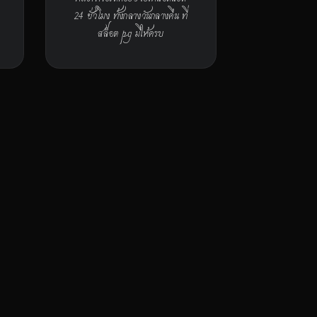
24 ชั่วโมง ทั้งกลางวันกลางคืน ที่
สล็อต pg มีให้ครบ