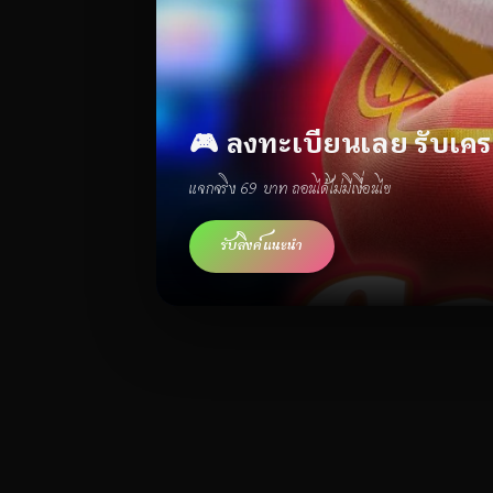
🎮 ลงทะเบียนเลย รับเคร
แจกจริง 69 บาท ถอนได้ไม่มีเงื่อนไข
รับลิงค์แนะนำ