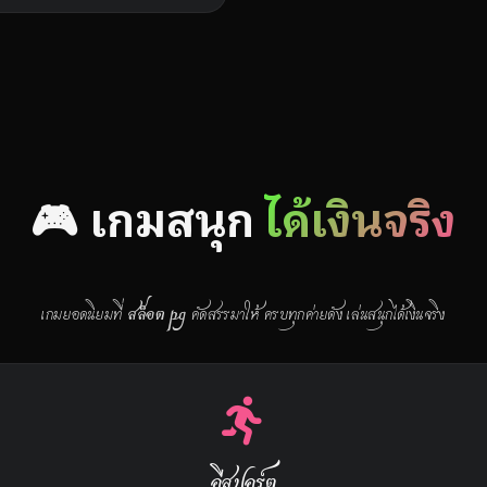
🎮 เกมสนุก
ได้เงินจริง
เกมยอดนิยมที่
สล็อต pg
คัดสรรมาให้ ครบทุกค่ายดัง เล่นสนุกได้เงินจริง
อีสปอร์ต