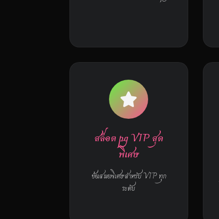
สล็อต pg VIP สุด
พิเศษ
ข้อเสนอพิเศษสำหรับ VIP ทุก
ระดับ