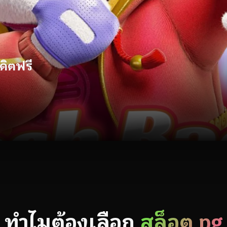
ดิตฟรี
ทำไมต้องเลือก
สล็อต pg