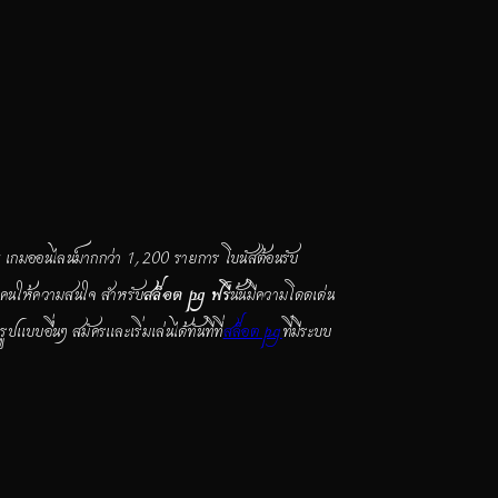
ีพ เกมออนไลน์มากกว่า 1,200 รายการ โบนัสต้อนรับ
ยคนให้ความสนใจ สำหรับ
สล็อต pg ฟรี
นั้นมีความโดดเด่น
ปแบบอื่นๆ สมัครและเริ่มเล่นได้ทันทีที่
สล็อต pg
ที่มีระบบ