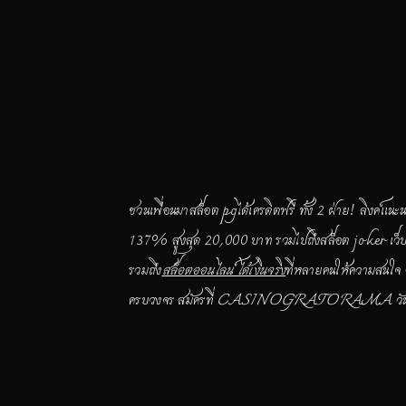
ชวนเพื่อนมาสล็อต pgได้เครดิตฟรี ทั้ง 2 ฝ่าย! ลิงค์แ
137% สูงสุด 20,000 บาท รวมไปถึงสล็อต joker เว็บ
รวมถึง
สล็อตออนไลน์ ได้เงินจริง
ที่หลายคนให้ความสนใจ 
ครบวงจร สมัครที่
CASINOGRATORAMA
วั