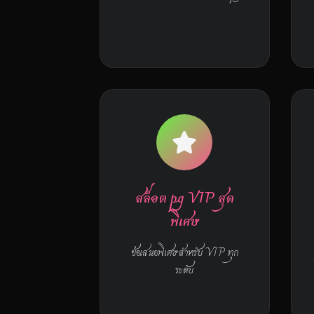
สล็อต pg VIP สุด
พิเศษ
ข้อเสนอพิเศษสำหรับ VIP ทุก
ระดับ