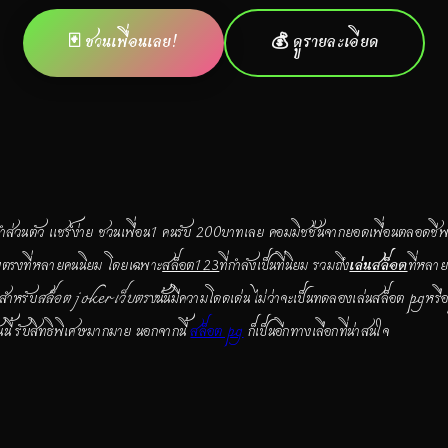
🃏 ชวนเพื่อนเลย!
💰 ดูรายละเอียด
นะนำส่วนตัว แชร์ง่าย ชวนเพื่อน1 คนรับ 200บาทเลย คอมมิชชั่นจากยอดเพื่อนตลอดช
ตรงที่หลายคนนิยม โดยเฉพาะ
สล็อต123
ที่กำลังเป็นที่นิยม รวมถึง
เล่นสล็อต
ที่หลา
สำหรับ
สล็อต joker เว็บตรง
นั้นมีความโดดเด่น ไม่ว่าจะเป็นทดลองเล่นสล็อต pgหรือรู
นนี้ รับสิทธิพิเศษมากมาย นอกจากนี้
สล็อต pg
ก็เป็นอีกทางเลือกที่น่าสนใจ