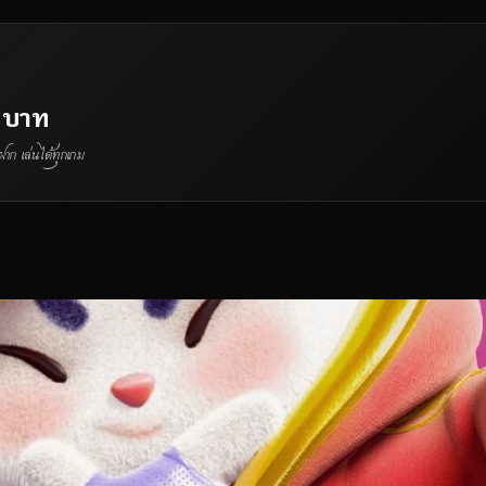
 บาท
าก เล่นได้ทุกเกม