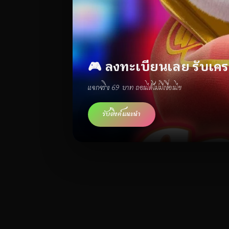
🎮 ลงทะเบียนเลย รับเคร
แจกจริง 69 บาท ถอนได้ไม่มีเงื่อนไข
รับลิงค์แนะนำ