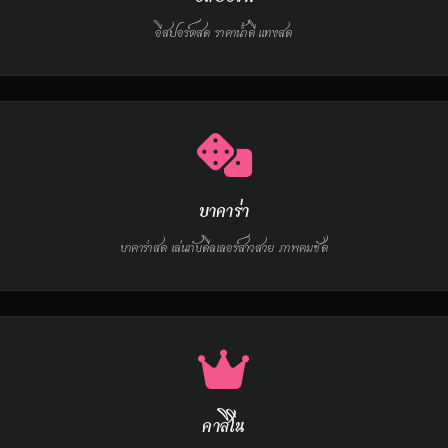
อีสปอร์ตสด ราคาน้ำดี แทงสด
บาคาร่า
บาคาร่าสด เล่นกับดีลเลอร์สาวสวย ภาพคมชัด
คาสิโน