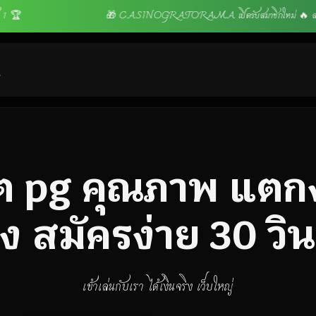
🎁 CASINOGRATORAMA เปิดรับสมาชิกใหม่ 🔥 สมัครตอนนี้ 
A
ต pg คุณภาพ แตกง
ิง สมัครง่าย 30 วิน
เข้าเล่นกับเรา ได้เงินจริง เว็บใหญ่