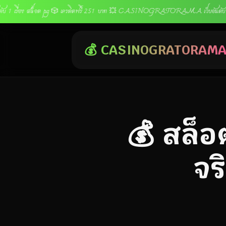
รื่อง สล็อต pg 🎲 เครดิตฟรี 251 บาท 💥 CASINOGRATORAMA เว็บอันดับ 1 🏆
💰 CASINOGRATORAM
💰 สล็อ
จร