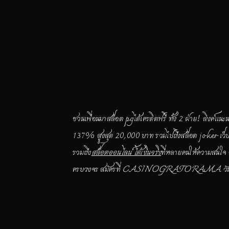
ชวนเพื่อนมาสล็อต pgได้เครดิตฟรี ทั้ง 2 ฝ่าย! ลิงค์แ
137% สูงสุด 20,000 บาท รวมไปถึงสล็อต joker เว็บ
รวมถึง
สล็อตออนไลน์ ได้เงินจริง
ที่หลายคนให้ความสนใจ 
ครบวงจร สมัครที่
CASINOGRATORAMA
วั