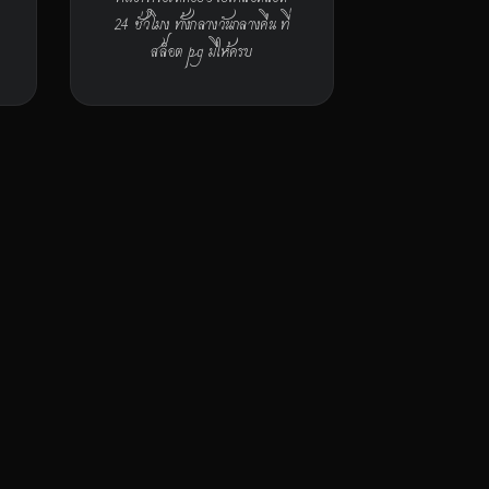
24 ชั่วโมง ทั้งกลางวันกลางคืน ที่
สล็อต pg มีให้ครบ