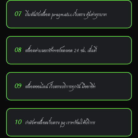
07
เริ่มต้นกับสล็อต pragmatic เว็บตรง คุ้มค่าทุกบาท
08
สล็อตค่ายนอกซัพพอร์ตตลอด 24 ชม. เต็มที่
09
สล็อตออนไลน์ เว็บตรงบริการทุกวัน มืออาชีพ
10
กำลังหาสล็อตเว็บตรง pg เราพร้อมให้บริการ