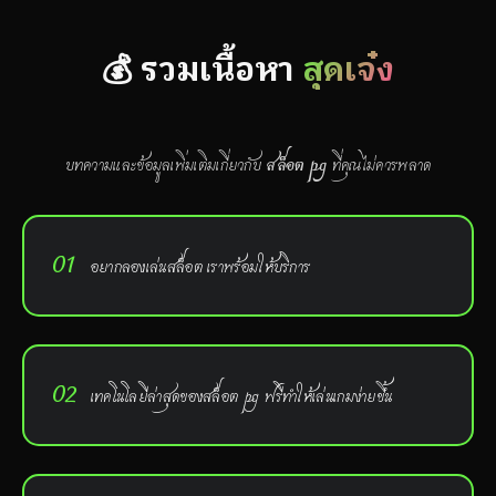
💰 รวมเนื้อหา
สุดเจ๋ง
บทความและข้อมูลเพิ่มเติมเกี่ยวกับ
สล็อต pg
ที่คุณไม่ควรพลาด
01
อยากลองเล่นสล็อต เราพร้อมให้บริการ
02
เทคโนโลยีล่าสุดของสล็อต pg ฟรีทำให้เล่นเกมง่ายขึ้น