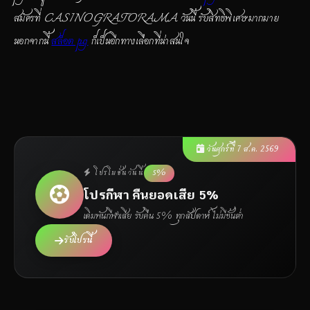
สมัครที่
CASINOGRATORAMA
วันนี้ รับสิทธิพิเศษมากมาย
นอกจากนี้
สล็อต pg
ก็เป็นอีกทางเลือกที่น่าสนใจ
วันศุกร์ที่ 7 ส.ค. 2569
5%
โปรโมชั่นวันนี้
โปรกีฬา คืนยอดเสีย 5%
เดิมพันกีฬาเสีย รับคืน 5% ทุกสัปดาห์ ไม่มีขั้นต่ำ
รับโปรนี้