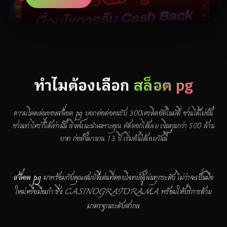
ทำไมต้องเลือก
สล็อต pg
ความโดดเด่นของสล็อต pg บอกต่อต่อคนรับ 300เครดิตอัตโนมัติ ชวนได้ไม่อั้น
ชวนเท่าไหร่ก็ได้เท่านั้น ลิงค์แนะนำเฉพาะคุณ คัดลอกได้เลย เงินทุนกว่า 500 ล้าน
บาท ก่อตั้งมานาน 13 ปี เริ่มต้นได้เลยวันนี้
สล็อต pg
มาพร้อมกับคุณสมบัติเด่นที่ตอบโจทย์ผู้เล่นทุกระดับ ไม่ว่าจะเป็นมือ
ใหม่หรือมือเก๋า ซึ่ง
CASINOGRATORAMA
พร้อมให้บริการด้วย
มาตรฐานระดับสากล