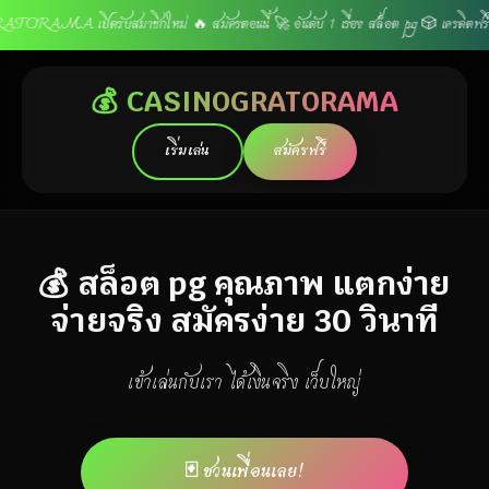
MA เปิดรับสมาชิกใหม่ 🔥 สมัครตอนนี้ 🚀 อันดับ 1 เรื่อง สล็อต pg 🎲 เครด
💰 CASINOGRATORAMA
เริ่มเล่น
สมัครฟรี
💰 สล็อต pg คุณภาพ แตกง่าย
จ่ายจริง สมัครง่าย 30 วินาที
เข้าเล่นกับเรา ได้เงินจริง เว็บใหญ่
🃏 ชวนเพื่อนเลย!