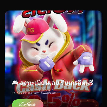
🎮 ลงทะเบียนเลย รับเครดิตฟรี
แจกจริง 69 บาท ถอนได้ไม่มีเงื่อนไข
รับลิงค์แนะนำ