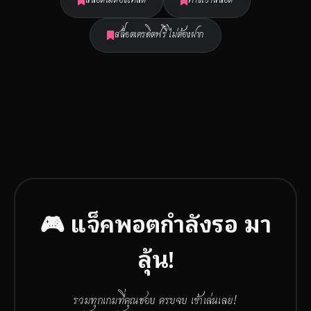
สล็อตไม่ต้องโหลด
ทางเข้าสล็อต
สล็อตเครดิตฟรี ไม่ต้องฝาก
🎮 แจ็คพอตกำลังรอ มา
ลุ้น!
รวมทุกเกมที่คุณชอบ ครบจบ เข้าเล่นเลย!