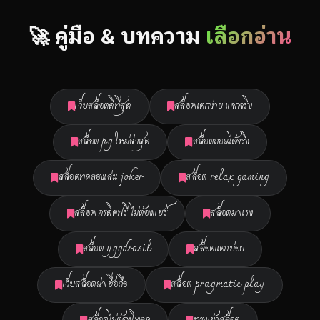
🚀 คู่มือ & บทความ
เลือกอ่าน
เว็บสล็อตดีที่สุด
สล็อตแตกง่าย แจกจริง
สล็อต pg ใหม่ล่าสุด
สล็อตถอนได้จริง
สล็อตทดลองเล่น joker
สล็อต relax gaming
สล็อตเครดิตฟรี ไม่ต้องแชร์
สล็อตมาแรง
สล็อต yggdrasil
สล็อตแตกบ่อย
เว็บสล็อตน่าเชื่อถือ
สล็อต pragmatic play