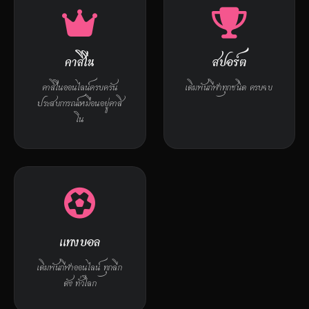
คาสิโน
สปอร์ต
คาสิโนออนไลน์ครบครัน
เดิมพันกีฬาทุกชนิด ครบจบ
ประสบการณ์เหมือนอยู่คาสิ
โน
แทงบอล
เดิมพันกีฬาออนไลน์ ทุกลีก
ดัง ทั่วโลก