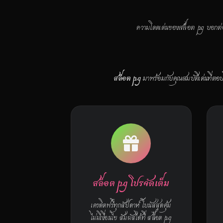
ความโดดเด่นของสล็อต pg บอกต่อต่อ
สล็อต pg
มาพร้อมกับคุณสมบัติเด่นที่ตอบโจท
สล็อต pg โปรจัดเต็ม
เครดิตฟรีทุกสัปดาห์ โบนัสสุดคุ้ม
ไม่มีเงื่อนไข สัมผัสได้ที่ สล็อต pg