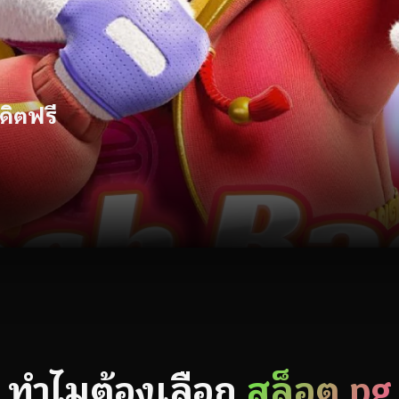
ดิตฟรี
ทำไมต้องเลือก
สล็อต pg