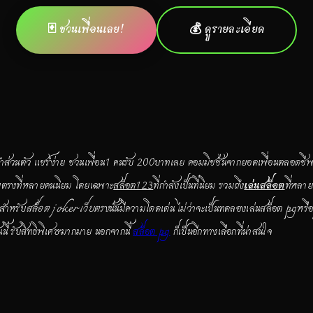
🃏 ชวนเพื่อนเลย!
💰 ดูรายละเอียด
นะนำส่วนตัว แชร์ง่าย ชวนเพื่อน1 คนรับ 200บาทเลย คอมมิชชั่นจากยอดเพื่อนตลอดช
ตรงที่หลายคนนิยม โดยเฉพาะ
สล็อต123
ที่กำลังเป็นที่นิยม รวมถึง
เล่นสล็อต
ที่หลา
สำหรับ
สล็อต joker เว็บตรง
นั้นมีความโดดเด่น ไม่ว่าจะเป็นทดลองเล่นสล็อต pgหรือรู
นนี้ รับสิทธิพิเศษมากมาย นอกจากนี้
สล็อต pg
ก็เป็นอีกทางเลือกที่น่าสนใจ