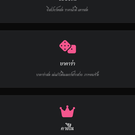
อีสปอร์ตสด ราคาน้ำดี แทงสด
บาคาร่า
บาคาร่าสด เล่นกับดีลเลอร์สาวสวย ภาพคมชัด
คาสิโน