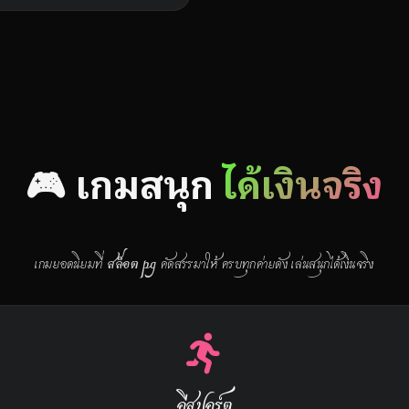
🎮 เกมสนุก
ได้เงินจริง
เกมยอดนิยมที่
สล็อต pg
คัดสรรมาให้ ครบทุกค่ายดัง เล่นสนุกได้เงินจริง
อีสปอร์ต