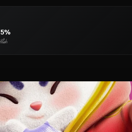
ย 5%
ั้นต่ำ