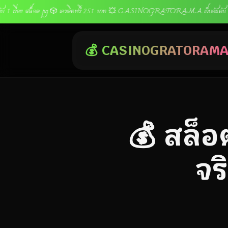
่อง สล็อต pg 🎲 เครดิตฟรี 251 บาท 💥 CASINOGRATORAMA เว็บอันดับ 1 🏆
💰 CASINOGRATORAM
💰 สล็อ
จร