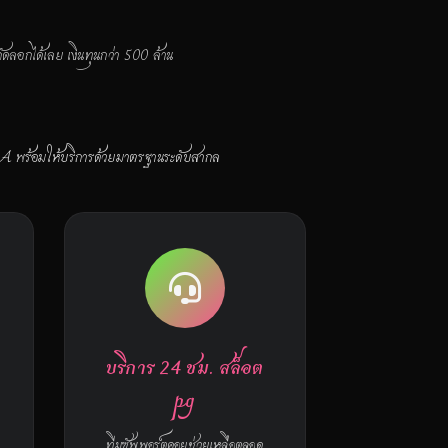
คัดลอกได้เลย เงินทุนกว่า 500 ล้าน
A
พร้อมให้บริการด้วยมาตรฐานระดับสากล
บริการ 24 ชม. สล็อต
pg
ทีมซัพพอร์ตคอยช่วยเหลือตลอด