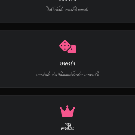
อีสปอร์ตสด ราคาน้ำดี แทงสด
บาคาร่า
บาคาร่าสด เล่นกับดีลเลอร์สาวสวย ภาพคมชัด
คาสิโน