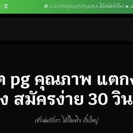
🎁 CASINOGRATORAMA เปิดรับสมาชิกใหม่ 🔥 สมัครตอนนี้ 
A
ต pg คุณภาพ แตกง
ิง สมัครง่าย 30 วิน
เข้าเล่นกับเรา ได้เงินจริง เว็บใหญ่