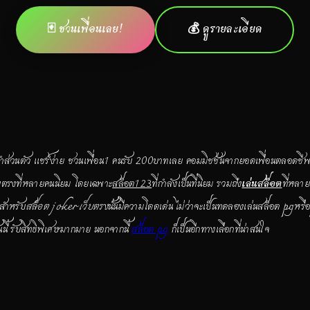
🃏 ชวนเพื่อนเลย!
💰 ดูรายละเอียด
นะนำส่วนตัว แชร์ง่าย ชวนเพื่อน1 คนรับ 200บาทเลย คอมมิชชั่นจากยอดเพื่อนตลอดช
ตรงที่หลายคนนิยม โดยเฉพาะ
สล็อต123
ที่กำลังเป็นที่นิยม รวมถึง
เล่นสล็อต
ที่หลา
สำหรับ
สล็อต joker เว็บตรง
นั้นมีความโดดเด่น ไม่ว่าจะเป็นทดลองเล่นสล็อต pgหรือรู
นนี้ รับสิทธิพิเศษมากมาย นอกจากนี้
สล็อต pg
ก็เป็นอีกทางเลือกที่น่าสนใจ