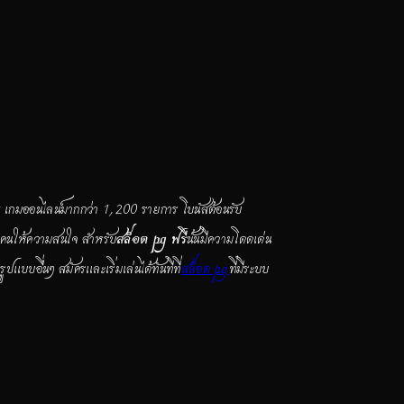
ีพ เกมออนไลน์มากกว่า 1,200 รายการ โบนัสต้อนรับ
ยคนให้ความสนใจ สำหรับ
สล็อต pg ฟรี
นั้นมีความโดดเด่น
ปแบบอื่นๆ สมัครและเริ่มเล่นได้ทันทีที่
สล็อต pg
ที่มีระบบ