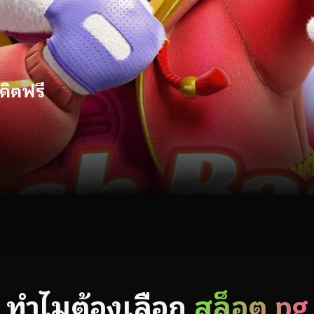
ดิตฟรี
ทำไมต้องเลือก
สล็อต pg