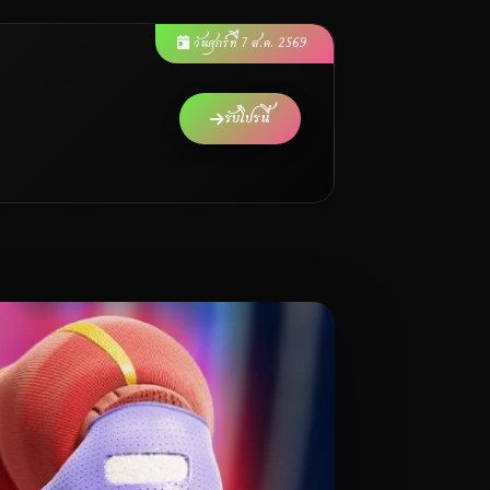
วันศุกร์ที่ 7 ส.ค. 2569
รับโปรนี้