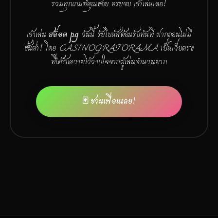
รวมทุกเกมที่คุณชอบ ครบจบ เข้าเล่นเลย!
เข้าเล่น
สล็อต pg
วันนี้ รับโบนัสต้อนรับทันที ฝากถอนไม่มี
ขั้นต่ำ! โดย
CASINOGRATORAMA
เป็นเว็บตรง
ที่ได้รับความไว้วางใจจากผู้เล่นจำนวนมาก
🃏 ชวนเพื่อนเลย!