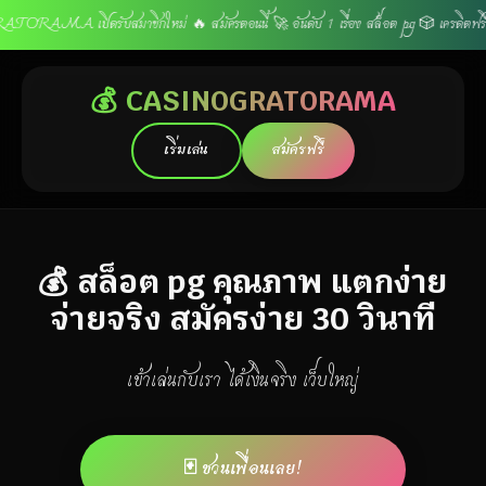
MA เปิดรับสมาชิกใหม่ 🔥 สมัครตอนนี้ 🚀 อันดับ 1 เรื่อง สล็อต pg 🎲 เครด
💰 CASINOGRATORAMA
เริ่มเล่น
สมัครฟรี
💰 สล็อต pg คุณภาพ แตกง่าย
จ่ายจริง สมัครง่าย 30 วินาที
เข้าเล่นกับเรา ได้เงินจริง เว็บใหญ่
🃏 ชวนเพื่อนเลย!