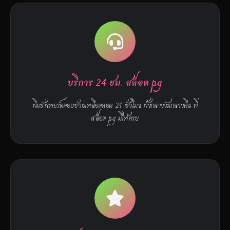
บริการ 24 ชม. สล็อต pg
ทีมซัพพอร์ตคอยช่วยเหลือตลอด 24 ชั่วโมง ทั้งกลางวันกลางคืน ที่
สล็อต pg มีให้ครบ