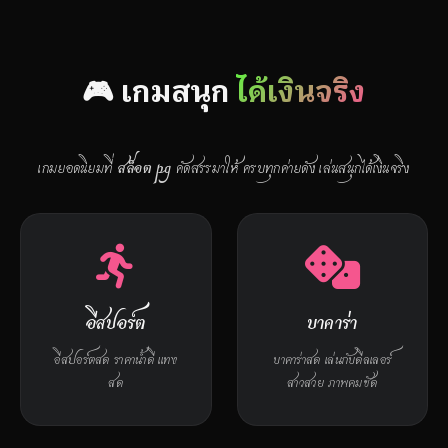
🎮 เกมสนุก
ได้เงินจริง
เกมยอดนิยมที่
สล็อต pg
คัดสรรมาให้ ครบทุกค่ายดัง เล่นสนุกได้เงินจริง
อีสปอร์ต
บาคาร่า
อีสปอร์ตสด ราคาน้ำดี แทง
บาคาร่าสด เล่นกับดีลเลอร์
สด
สาวสวย ภาพคมชัด