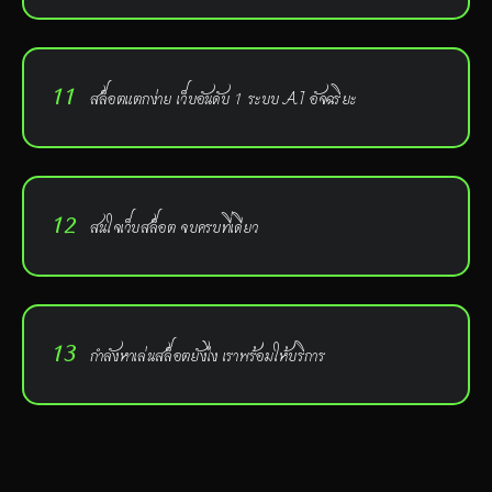
11
สล็อตแตกง่าย เว็บอันดับ 1 ระบบ AI อัจฉริยะ
12
สนใจเว็บสล็อต จบครบที่เดียว
13
กำลังหาเล่นสล็อตยังไง เราพร้อมให้บริการ