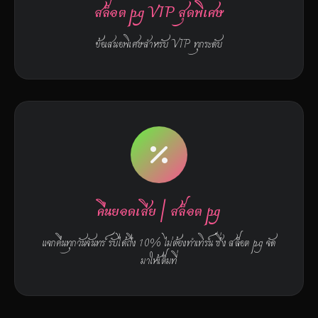
สล็อต pg VIP สุดพิเศษ
ข้อเสนอพิเศษสำหรับ VIP ทุกระดับ
คืนยอดเสีย | สล็อต pg
แจกคืนทุกวันจันทร์ รับได้ถึง 10% ไม่ต้องทำเทิร์น ซึ่ง สล็อต pg จัด
มาให้เต็มที่