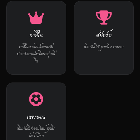
คาสิโน
สปอร์ต
คาสิโนออนไลน์ครบครัน
เดิมพันกีฬาทุกชนิด ครบจบ
ประสบการณ์เหมือนอยู่คาสิ
โน
แทงบอล
เดิมพันกีฬาออนไลน์ ทุกลีก
ดัง ทั่วโลก