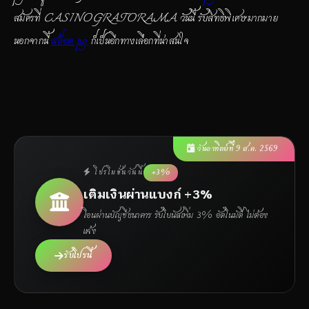
สมัครที่
CASINOGRATORAMA
วันนี้ รับสิทธิพิเศษมากมาย
นอกจากนี้
สล็อต pg
ก็เป็นอีกทางเลือกที่น่าสนใจ
วันอาทิตย์ที่ 9 ส.ค. 2569
+3%
โปรโมชั่นวันนี้
เติมเงินผ่านแบงก์ +3%
โอนผ่านบัญชีธนาคาร รับโบนัสเพิ่ม 3% อัตโนมัติ ไม่ต้อง
แจ้ง
รับโปรนี้