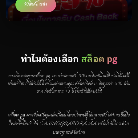
รับลิงค์แนะนำ
ทำไมต้องเลือก
สล็อต pg
ความโดดเด่นของสล็อต pg บอกต่อต่อคนรับ 300เครดิตอัตโนมัติ ชวนได้ไม่อั้น
ชวนเท่าไหร่ก็ได้เท่านั้น ลิงค์แนะนำเฉพาะคุณ คัดลอกได้เลย เงินทุนกว่า 500 ล้าน
บาท ก่อตั้งมานาน 13 ปี เริ่มต้นได้เลยวันนี้
สล็อต pg
มาพร้อมกับคุณสมบัติเด่นที่ตอบโจทย์ผู้เล่นทุกระดับ ไม่ว่าจะเป็นมือ
ใหม่หรือมือเก๋า ซึ่ง
CASINOGRATORAMA
พร้อมให้บริการด้วย
มาตรฐานระดับสากล