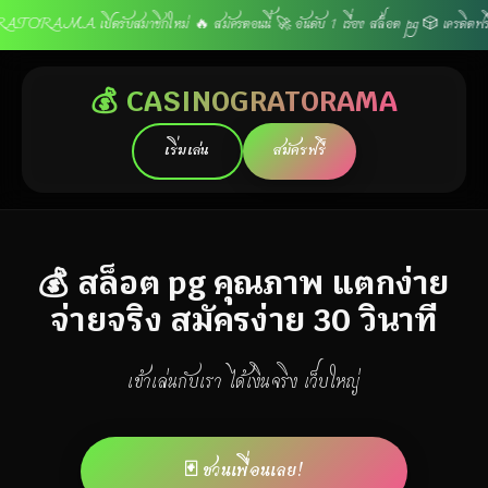
MA เปิดรับสมาชิกใหม่ 🔥 สมัครตอนนี้ 🚀 อันดับ 1 เรื่อง สล็อต pg 🎲 เคร
💰 CASINOGRATORAMA
เริ่มเล่น
สมัครฟรี
💰 สล็อต pg คุณภาพ แตกง่าย
จ่ายจริง สมัครง่าย 30 วินาที
เข้าเล่นกับเรา ได้เงินจริง เว็บใหญ่
🃏 ชวนเพื่อนเลย!