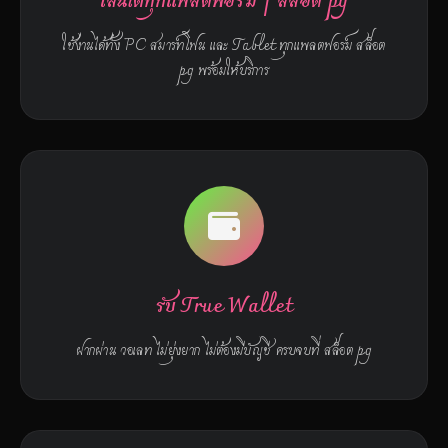
เล่นได้ทุกแพลตฟอร์ม | สล็อต pg
ใช้งานได้ทั้ง PC สมาร์ทโฟน และ Tablet ทุกแพลตฟอร์ม สล็อต
pg พร้อมให้บริการ
รับ True Wallet
ฝากผ่าน วอเลท ไม่ยุ่งยาก ไม่ต้องมีบัญชี ครบจบที่ สล็อต pg