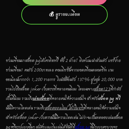
💰 ดูรายละเอียด
ชวนเพื่อนมาสล็อต pgได้เครดิตฟรี ทั้ง 2 ฝ่าย! ลิงค์แนะนำส่วนตัว แชร์ง่าย
ชวนเพื่อน1 คนรับ 200บาทเลย คอมมิชชั่นจากยอดเพื่อนตลอดชีพ เกม
ออนไลน์มากกว่า 1,200 รายการ โบนัสต้อนรับ 137% สูงสุด 20,000 บาท
รวมไปถึงสล็อต joker เว็บตรงที่หลายคนนิยม โดยเฉพาะ
สล็อต123
ที่กำลัง
เป็นที่นิยม รวมถึง
เล่นสล็อต
ที่หลายคนให้ความสนใจ สำหรับ
สล็อต pg ฟรี
นั้นมีความโดดเด่น รวมถึง
สล็อตออนไลน์ ได้เงินจริง
ที่หลายคนให้ความสนใจ
สำหรับ
สล็อต joker เว็บตรง
นั้นมีความโดดเด่น ไม่ว่าจะเป็นทดลองเล่นสล็อต
pgหรือรูปแบบอื่นๆ สมัครและเริ่มเล่นได้ทันทีที่
สล็อต pg
ที่มีระบบครบวงจร