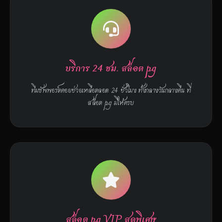
บริการ 24 ชม. สล็อต pg
ทีมซัพพอร์ตคอยช่วยเหลือตลอด 24 ชั่วโมง ทั้งกลางวันกลางคืน ที่
สล็อต pg มีให้ครบ
สล็อต pg VIP สุดพิเศษ