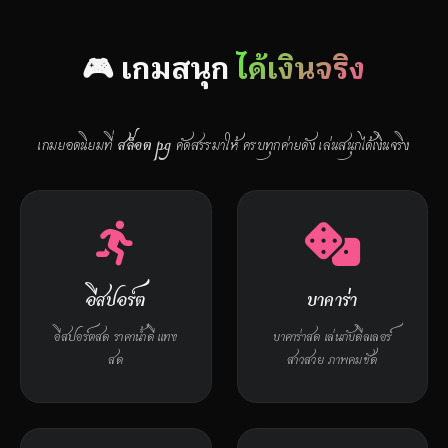
🎮 เกมสนุก
ได้เงินจริง
เกมยอดนิยมที่
สล็อต pg
คัดสรรมาให้ ครบทุกค่ายดัง เล่นสนุกได้เงินจริง
อีสปอร์ต
บาคาร่า
อีสปอร์ตสด ราคาน้ำดี แทง
บาคาร่าสด เล่นกับดีลเลอร์
สด
สาวสวย ภาพคมชัด