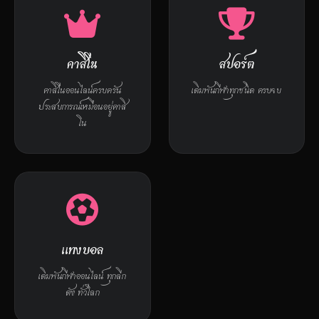
คาสิโน
สปอร์ต
คาสิโนออนไลน์ครบครัน
เดิมพันกีฬาทุกชนิด ครบจบ
ประสบการณ์เหมือนอยู่คาสิ
โน
แทงบอล
เดิมพันกีฬาออนไลน์ ทุกลีก
ดัง ทั่วโลก