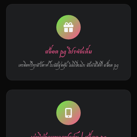
สล็อต pg โปรจัดเต็ม
เครดิตฟรีทุกสัปดาห์ โบนัสสุดคุ้ม ไม่มีเงื่อนไข สัมผัสได้ที่ สล็อต pg