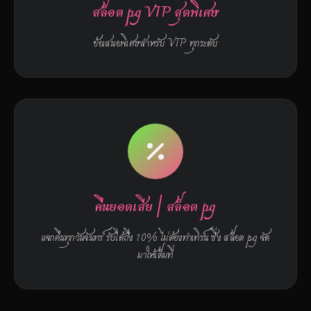
สล็อต pg VIP สุดพิเศษ
ข้อเสนอพิเศษสำหรับ VIP ทุกระดับ
คืนยอดเสีย | สล็อต pg
แจกคืนทุกวันจันทร์ รับได้ถึง 10% ไม่ต้องทำเทิร์น ซึ่ง สล็อต pg จัด
มาให้เต็มที่