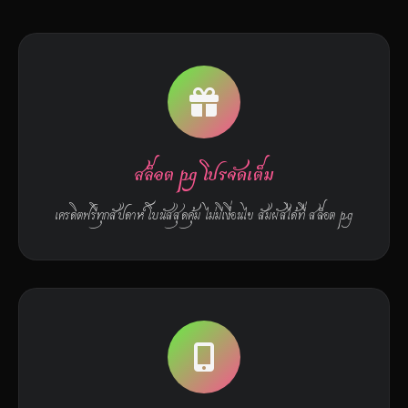
สล็อต pg โปรจัดเต็ม
เครดิตฟรีทุกสัปดาห์ โบนัสสุดคุ้ม ไม่มีเงื่อนไข สัมผัสได้ที่ สล็อต pg