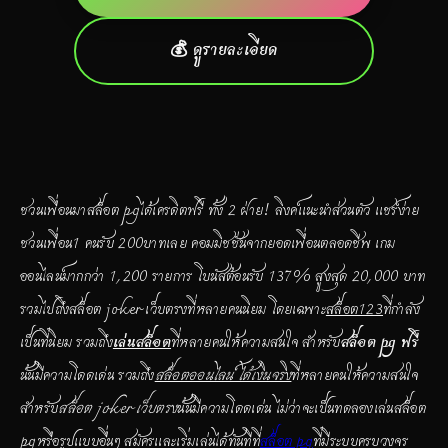
💰 ดูรายละเอียด
ชวนเพื่อนมาสล็อต pgได้เครดิตฟรี ทั้ง 2 ฝ่าย! ลิงค์แนะนำส่วนตัว แชร์ง่าย
ชวนเพื่อน1 คนรับ 200บาทเลย คอมมิชชั่นจากยอดเพื่อนตลอดชีพ เกม
ออนไลน์มากกว่า 1,200 รายการ โบนัสต้อนรับ 137% สูงสุด 20,000 บาท
รวมไปถึงสล็อต joker เว็บตรงที่หลายคนนิยม โดยเฉพาะ
สล็อต123
ที่กำลัง
เป็นที่นิยม รวมถึง
เล่นสล็อต
ที่หลายคนให้ความสนใจ สำหรับ
สล็อต pg ฟรี
นั้นมีความโดดเด่น รวมถึง
สล็อตออนไลน์ ได้เงินจริง
ที่หลายคนให้ความสนใจ
สำหรับ
สล็อต joker เว็บตรง
นั้นมีความโดดเด่น ไม่ว่าจะเป็นทดลองเล่นสล็อต
pgหรือรูปแบบอื่นๆ สมัครและเริ่มเล่นได้ทันทีที่
สล็อต pg
ที่มีระบบครบวงจร