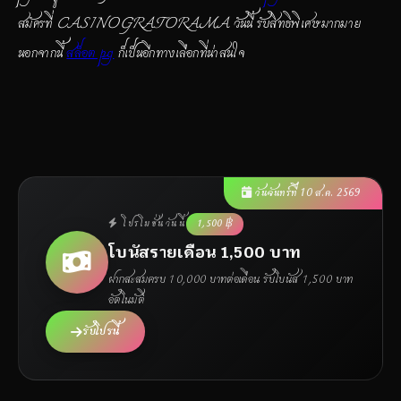
สมัครที่
CASINOGRATORAMA
วันนี้ รับสิทธิพิเศษมากมาย
นอกจากนี้
สล็อต pg
ก็เป็นอีกทางเลือกที่น่าสนใจ
วันจันทร์ที่ 10 ส.ค. 2569
1,500 ฿
โปรโมชั่นวันนี้
โบนัสรายเดือน 1,500 บาท
ฝากสะสมครบ 10,000 บาทต่อเดือน รับโบนัส 1,500 บาท
อัตโนมัติ
รับโปรนี้