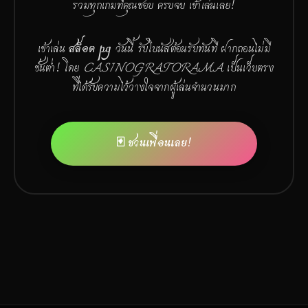
รวมทุกเกมที่คุณชอบ ครบจบ เข้าเล่นเลย!
เข้าเล่น
สล็อต pg
วันนี้ รับโบนัสต้อนรับทันที ฝากถอนไม่มี
ขั้นต่ำ! โดย
CASINOGRATORAMA
เป็นเว็บตรง
ที่ได้รับความไว้วางใจจากผู้เล่นจำนวนมาก
🃏 ชวนเพื่อนเลย!