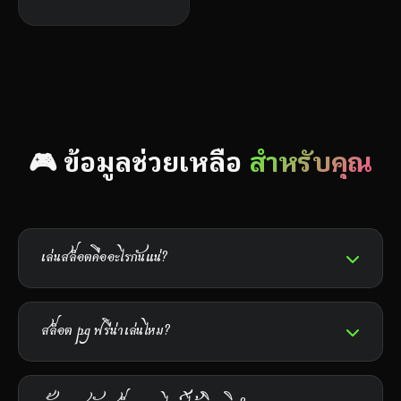
🎮 ข้อมูลช่วยเหลือ
สำหรับคุณ
เล่นสล็อตคืออะไรกันแน่?
เล่นสล็อตเป็นแพลตฟอร์ม ครบวงจร ฝากถอนออโต้ ทันใจ ปลอดภัย
ที่ CASINOGRATORAMA
สล็อต pg ฟรีน่าเล่นไหม?
สล็อต pg ฟรีได้รับความนิยมสูง มีผู้ใช้มาก ไม่โกง เชื่อถือได้