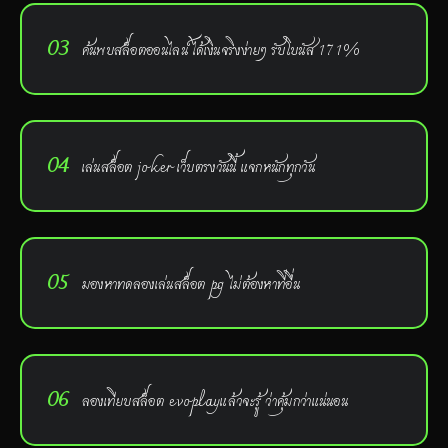
03
ค้นพบสล็อตออนไลน์ ได้เงินจริงง่ายๆ รับโบนัส 171%
04
เล่นสล็อต joker เว็บตรงวันนี้ แจกหนักทุกวัน
05
มองหาทดลองเล่นสล็อต pg ไม่ต้องหาที่อื่น
06
ลองเทียบสล็อต evoplayแล้วจะรู้ ว่าคุ้มกว่าแน่นอน