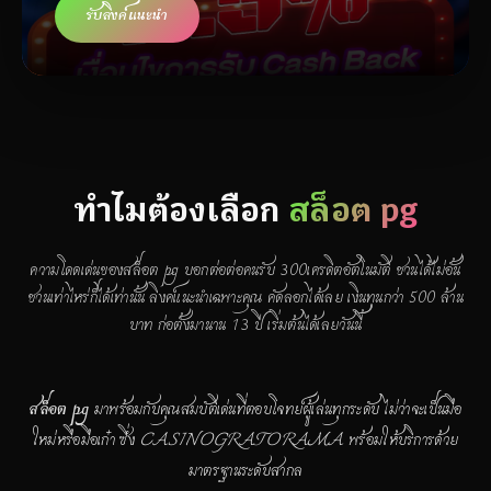
รับลิงค์แนะนำ
ทำไมต้องเลือก
สล็อต pg
ความโดดเด่นของสล็อต pg บอกต่อต่อคนรับ 300เครดิตอัตโนมัติ ชวนได้ไม่อั้น
ชวนเท่าไหร่ก็ได้เท่านั้น ลิงค์แนะนำเฉพาะคุณ คัดลอกได้เลย เงินทุนกว่า 500 ล้าน
บาท ก่อตั้งมานาน 13 ปี เริ่มต้นได้เลยวันนี้
สล็อต pg
มาพร้อมกับคุณสมบัติเด่นที่ตอบโจทย์ผู้เล่นทุกระดับ ไม่ว่าจะเป็นมือ
ใหม่หรือมือเก๋า ซึ่ง
CASINOGRATORAMA
พร้อมให้บริการด้วย
มาตรฐานระดับสากล