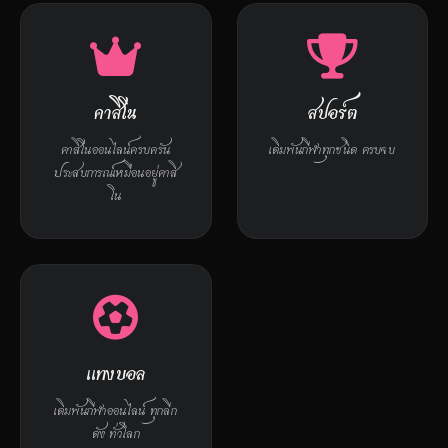
คาสิโน
สปอร์ต
คาสิโนออนไลน์ครบครัน
เดิมพันกีฬาทุกชนิด ครบจบ
ประสบการณ์เหมือนอยู่คาสิ
โน
แทงบอล
เดิมพันกีฬาออนไลน์ ทุกลีก
ดัง ทั่วโลก