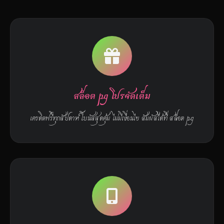
สล็อต pg โปรจัดเต็ม
เครดิตฟรีทุกสัปดาห์ โบนัสสุดคุ้ม ไม่มีเงื่อนไข สัมผัสได้ที่ สล็อต pg