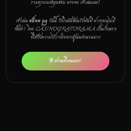
รวมทุกเกมที่คุณชอบ ครบจบ เข้าเล่นเลย!
เข้าเล่น
สล็อต pg
วันนี้ รับโบนัสต้อนรับทันที ฝากถอนไม่มี
ขั้นต่ำ! โดย
CASINOGRATORAMA
เป็นเว็บตรง
ที่ได้รับความไว้วางใจจากผู้เล่นจำนวนมาก
🃏 ชวนเพื่อนเลย!