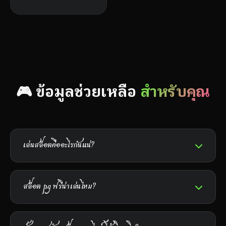
🎮 ข้อมูลช่วยเหลือ
สำหรับคุณ
เล่นสล็อตคืออะไรกันแน่?
เล่นสล็อตเป็นแพลตฟอร์ม ครบวงจร ฝากถอนออโต้ ทันใจ ปลอดภัย
ที่ CASINOGRATORAMA
สล็อต pg ฟรีน่าเล่นไหม?
สล็อต pg ฟรีได้รับความนิยมสูง มีผู้ใช้มาก ไม่โกง เชื่อถือได้