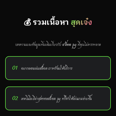
💰 รวมเนื้อหา
สุดเจ๋ง
บทความและข้อมูลเพิ่มเติมเกี่ยวกับ
สล็อต pg
ที่คุณไม่ควรพลาด
01
อยากลองเล่นสล็อต เราพร้อมให้บริการ
02
เทคโนโลยีล่าสุดของสล็อต pg ฟรีทำให้เล่นเกมง่ายขึ้น