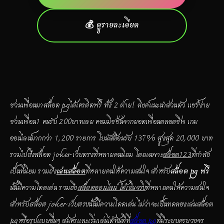
💰 ดูรายละเอียด
ชวนเพื่อนมาสล็อต pgได้เครดิตฟรี ทั้ง 2 ฝ่าย! ลิงค์แนะนำส่วนตัว แชร์ง่าย
ชวนเพื่อน1 คนรับ 200บาทเลย คอมมิชชั่นจากยอดเพื่อนตลอดชีพ เกม
ออนไลน์มากกว่า 1,200 รายการ โบนัสต้อนรับ 137% สูงสุด 20,000 บาท
รวมไปถึงสล็อต joker เว็บตรงที่หลายคนนิยม โดยเฉพาะ
สล็อต123
ที่กำลัง
เป็นที่นิยม รวมถึง
เล่นสล็อต
ที่หลายคนให้ความสนใจ สำหรับ
สล็อต pg ฟรี
นั้นมีความโดดเด่น รวมถึง
สล็อตออนไลน์ ได้เงินจริง
ที่หลายคนให้ความสนใจ
สำหรับ
สล็อต joker เว็บตรง
นั้นมีความโดดเด่น ไม่ว่าจะเป็นทดลองเล่นสล็อต
pgหรือรูปแบบอื่นๆ สมัครและเริ่มเล่นได้ทันทีที่
สล็อต pg
ที่มีระบบครบวงจร