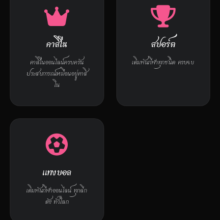
คาสิโน
สปอร์ต
คาสิโนออนไลน์ครบครัน
เดิมพันกีฬาทุกชนิด ครบจบ
ประสบการณ์เหมือนอยู่คาสิ
โน
แทงบอล
เดิมพันกีฬาออนไลน์ ทุกลีก
ดัง ทั่วโลก