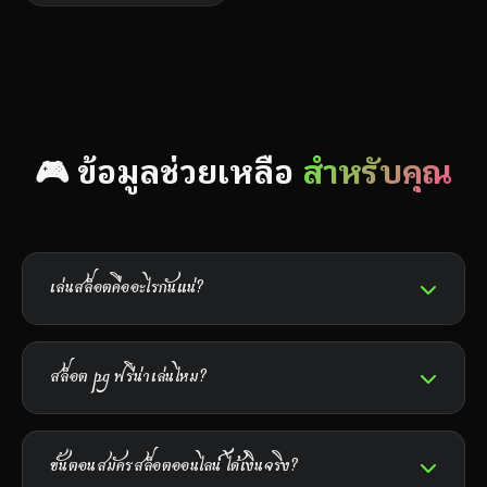
🎮 ข้อมูลช่วยเหลือ
สำหรับคุณ
เล่นสล็อตคืออะไรกันแน่?
เล่นสล็อตเป็นแพลตฟอร์ม ครบวงจร ฝากถอนออโต้ ทันใจ ปลอดภัย
ที่ CASINOGRATORAMA
สล็อต pg ฟรีน่าเล่นไหม?
สล็อต pg ฟรีได้รับความนิยมสูง มีผู้ใช้มาก ไม่โกง เชื่อถือได้
ขั้นตอนสมัครสล็อตออนไลน์ ได้เงินจริง?