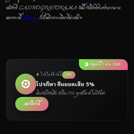
สมัครที่
CASINOGRATORAMA
วันนี้ รับสิทธิพิเศษมากมาย
นอกจากนี้
สล็อต pg
ก็เป็นอีกทางเลือกที่น่าสนใจ
วันศุกร์ที่ 7 ส.ค. 2569
5%
โปรโมชั่นวันนี้
โปรกีฬา คืนยอดเสีย 5%
เดิมพันกีฬาเสีย รับคืน 5% ทุกสัปดาห์ ไม่มีขั้นต่ำ
รับโปรนี้