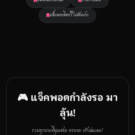
สล็อตไม่ต้องโหลด
ทางเข้าสล็อต
สล็อตเครดิตฟรี ไม่ต้องฝาก
🎮 แจ็คพอตกำลังรอ มา
ลุ้น!
รวมทุกเกมที่คุณชอบ ครบจบ เข้าเล่นเลย!