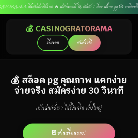
MA เปิดรับสมาชิกใหม่ 🔥 สมัครตอนนี้ 🚀 อันดับ 1 เรื่อง สล็อต pg 🎲 เครด
💰 CASINOGRATORAMA
เริ่มเล่น
สมัครฟรี
💰 สล็อต pg คุณภาพ แตกง่าย
จ่ายจริง สมัครง่าย 30 วินาที
เข้าเล่นกับเรา ได้เงินจริง เว็บใหญ่
🃏 ชวนเพื่อนเลย!