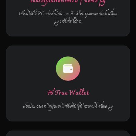
เล่นได้ทุกแพลตฟอร์ม | สล็อต pg
ใช้งานได้ทั้ง PC สมาร์ทโฟน และ Tablet ทุกแพลตฟอร์ม สล็อต
pg พร้อมให้บริการ
รับ True Wallet
ฝากผ่าน วอเลท ไม่ยุ่งยาก ไม่ต้องมีบัญชี ครบจบที่ สล็อต pg