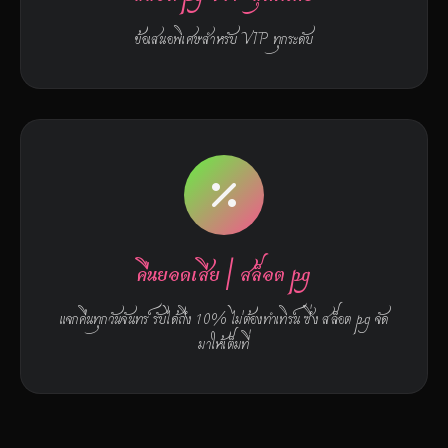
ข้อเสนอพิเศษสำหรับ VIP ทุกระดับ
คืนยอดเสีย | สล็อต pg
แจกคืนทุกวันจันทร์ รับได้ถึง 10% ไม่ต้องทำเทิร์น ซึ่ง สล็อต pg จัด
มาให้เต็มที่