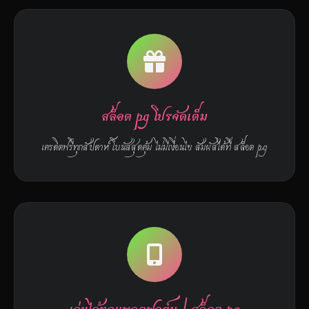
สล็อต pg โปรจัดเต็ม
เครดิตฟรีทุกสัปดาห์ โบนัสสุดคุ้ม ไม่มีเงื่อนไข สัมผัสได้ที่ สล็อต pg