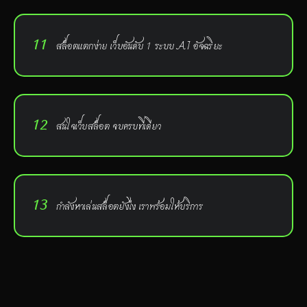
11
สล็อตแตกง่าย เว็บอันดับ 1 ระบบ AI อัจฉริยะ
12
สนใจเว็บสล็อต จบครบที่เดียว
13
กำลังหาเล่นสล็อตยังไง เราพร้อมให้บริการ