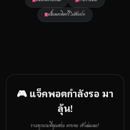
สล็อตไม่ต้องโหลด
ทางเข้าสล็อต
สล็อตเครดิตฟรี ไม่ต้องฝาก
🎮 แจ็คพอตกำลังรอ มา
ลุ้น!
รวมทุกเกมที่คุณชอบ ครบจบ เข้าเล่นเลย!