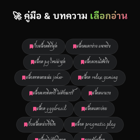
🚀 คู่มือ & บทความ
เลือกอ่าน
เว็บสล็อตดีที่สุด
สล็อตแตกง่าย แจกจริง
สล็อต pg ใหม่ล่าสุด
สล็อตถอนได้จริง
สล็อตทดลองเล่น joker
สล็อต relax gaming
สล็อตเครดิตฟรี ไม่ต้องแชร์
สล็อตมาแรง
สล็อต yggdrasil
สล็อตแตกบ่อย
เว็บสล็อตน่าเชื่อถือ
สล็อต pragmatic play