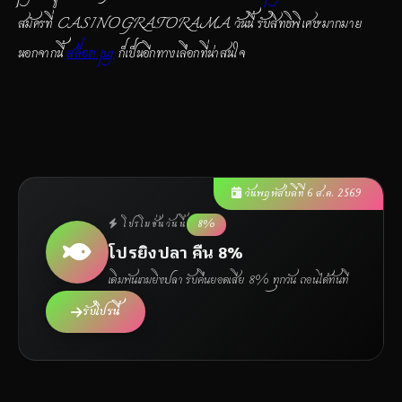
สมัครที่
CASINOGRATORAMA
วันนี้ รับสิทธิพิเศษมากมาย
นอกจากนี้
สล็อต pg
ก็เป็นอีกทางเลือกที่น่าสนใจ
วันพฤหัสบดีที่ 6 ส.ค. 2569
8%
โปรโมชั่นวันนี้
โปรยิงปลา คืน 8%
เดิมพันเกมยิงปลา รับคืนยอดเสีย 8% ทุกวัน ถอนได้ทันที
รับโปรนี้