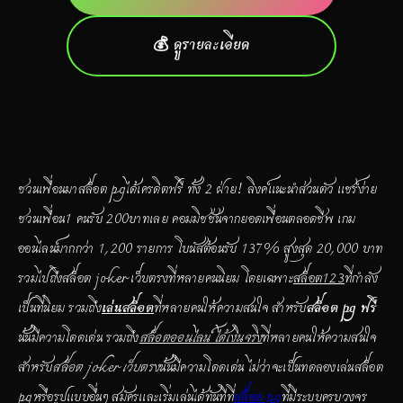
💰 ดูรายละเอียด
ชวนเพื่อนมาสล็อต pgได้เครดิตฟรี ทั้ง 2 ฝ่าย! ลิงค์แนะนำส่วนตัว แชร์ง่าย
ชวนเพื่อน1 คนรับ 200บาทเลย คอมมิชชั่นจากยอดเพื่อนตลอดชีพ เกม
ออนไลน์มากกว่า 1,200 รายการ โบนัสต้อนรับ 137% สูงสุด 20,000 บาท
รวมไปถึงสล็อต joker เว็บตรงที่หลายคนนิยม โดยเฉพาะ
สล็อต123
ที่กำลัง
เป็นที่นิยม รวมถึง
เล่นสล็อต
ที่หลายคนให้ความสนใจ สำหรับ
สล็อต pg ฟรี
นั้นมีความโดดเด่น รวมถึง
สล็อตออนไลน์ ได้เงินจริง
ที่หลายคนให้ความสนใจ
สำหรับ
สล็อต joker เว็บตรง
นั้นมีความโดดเด่น ไม่ว่าจะเป็นทดลองเล่นสล็อต
pgหรือรูปแบบอื่นๆ สมัครและเริ่มเล่นได้ทันทีที่
สล็อต pg
ที่มีระบบครบวงจร