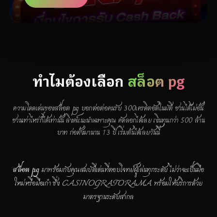
ทำไมต้องเลือก
สล็อต pg
ความโดดเด่นของสล็อต pg บอกต่อต่อคนรับ 300เครดิตอัตโนมัติ ชวนได้ไม่อั้น
ชวนเท่าไหร่ก็ได้เท่านั้น ลิงค์แนะนำเฉพาะคุณ คัดลอกได้เลย เงินทุนกว่า 500 ล้าน
บาท ก่อตั้งมานาน 13 ปี เริ่มต้นได้เลยวันนี้
สล็อต pg
มาพร้อมกับคุณสมบัติเด่นที่ตอบโจทย์ผู้เล่นทุกระดับ ไม่ว่าจะเป็นมือ
ใหม่หรือมือเก๋า ซึ่ง
CASINOGRATORAMA
พร้อมให้บริการด้วย
มาตรฐานระดับสากล