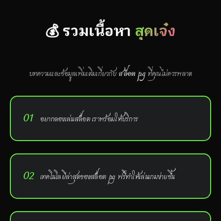
💰 รวมเนื้อหา
สุดเจ๋ง
บทความและข้อมูลเพิ่มเติมเกี่ยวกับ
สล็อต pg
ที่คุณไม่ควรพลาด
01
อยากลองเล่นสล็อต เราพร้อมให้บริการ
02
เทคโนโลยีล่าสุดของสล็อต pg ฟรีทำให้เล่นเกมง่ายขึ้น