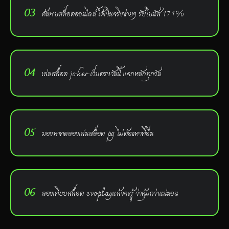
03
ค้นพบสล็อตออนไลน์ ได้เงินจริงง่ายๆ รับโบนัส 171%
04
เล่นสล็อต joker เว็บตรงวันนี้ แจกหนักทุกวัน
05
มองหาทดลองเล่นสล็อต pg ไม่ต้องหาที่อื่น
06
ลองเทียบสล็อต evoplayแล้วจะรู้ ว่าคุ้มกว่าแน่นอน