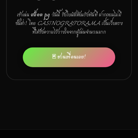
เข้าเล่น
สล็อต pg
วันนี้ รับโบนัสต้อนรับทันที ฝากถอนไม่มี
ขั้นต่ำ! โดย
CASINOGRATORAMA
เป็นเว็บตรง
ที่ได้รับความไว้วางใจจากผู้เล่นจำนวนมาก
🃏 ชวนเพื่อนเลย!