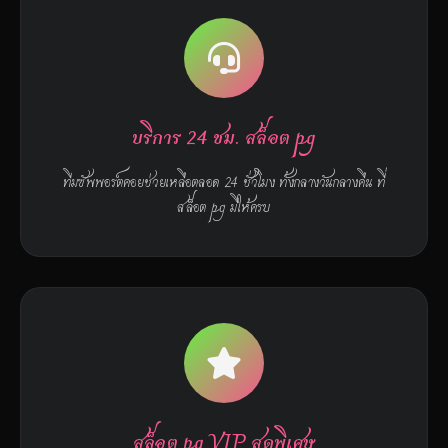
บริการ 24 ชม. สล็อต pg
ทีมซัพพอร์ตคอยช่วยเหลือตลอด 24 ชั่วโมง ทั้งกลางวันกลางคืน ที่
สล็อต pg มีให้ครบ
สล็อต pg VIP สุดพิเศษ