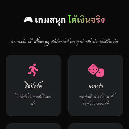
🎮 เกมสนุก
ได้เงินจริง
เกมยอดนิยมที่
สล็อต pg
คัดสรรมาให้ ครบทุกค่ายดัง เล่นสนุกได้เงินจริง
อีสปอร์ต
บาคาร่า
อีสปอร์ตสด ราคาน้ำดี แทง
บาคาร่าสด เล่นกับดีลเลอร์
สด
สาวสวย ภาพคมชัด