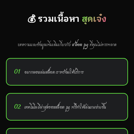
💰 รวมเนื้อหา
สุดเจ๋ง
บทความและข้อมูลเพิ่มเติมเกี่ยวกับ
สล็อต pg
ที่คุณไม่ควรพลาด
01
อยากลองเล่นสล็อต เราพร้อมให้บริการ
02
เทคโนโลยีล่าสุดของสล็อต pg ฟรีทำให้เล่นเกมง่ายขึ้น