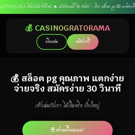
MA เปิดรับสมาชิกใหม่ 🔥 สมัครตอนนี้ 🚀 อันดับ 1 เรื่อง สล็อต pg 🎲 เครด
💰 CASINOGRATORAMA
เริ่มเล่น
สมัครฟรี
💰 สล็อต pg คุณภาพ แตกง่าย
จ่ายจริง สมัครง่าย 30 วินาที
เข้าเล่นกับเรา ได้เงินจริง เว็บใหญ่
🃏 ชวนเพื่อนเลย!