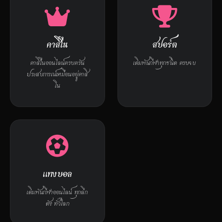
คาสิโน
สปอร์ต
คาสิโนออนไลน์ครบครัน
เดิมพันกีฬาทุกชนิด ครบจบ
ประสบการณ์เหมือนอยู่คาสิ
โน
แทงบอล
เดิมพันกีฬาออนไลน์ ทุกลีก
ดัง ทั่วโลก