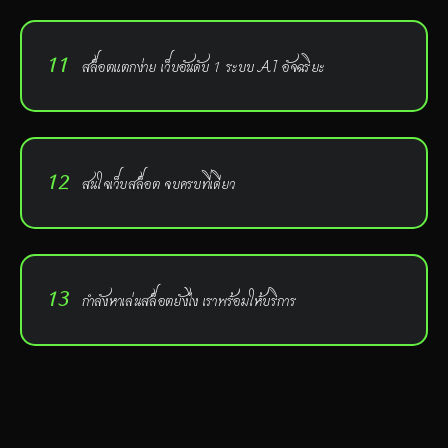
11
สล็อตแตกง่าย เว็บอันดับ 1 ระบบ AI อัจฉริยะ
12
สนใจเว็บสล็อต จบครบที่เดียว
13
กำลังหาเล่นสล็อตยังไง เราพร้อมให้บริการ