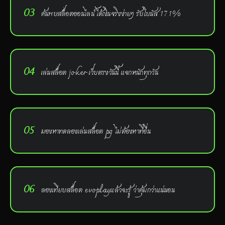
03
ค้นพบสล็อตออนไลน์ ได้เงินจริงง่ายๆ รับโบนัส 171%
04
เล่นสล็อต joker เว็บตรงวันนี้ แจกหนักทุกวัน
05
มองหาทดลองเล่นสล็อต pg ไม่ต้องหาที่อื่น
06
ลองเทียบสล็อต evoplayแล้วจะรู้ ว่าคุ้มกว่าแน่นอน