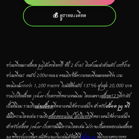
💰 ดูรายละเอียด
ชวนเพื่อนมาสล็อต pgได้เครดิตฟรี ทั้ง 2 ฝ่าย! ลิงค์แนะนำส่วนตัว แชร์ง่าย
ชวนเพื่อน1 คนรับ 200บาทเลย คอมมิชชั่นจากยอดเพื่อนตลอดชีพ เกม
ออนไลน์มากกว่า 1,200 รายการ โบนัสต้อนรับ 137% สูงสุด 20,000 บาท
รวมไปถึงสล็อต joker เว็บตรงที่หลายคนนิยม โดยเฉพาะ
สล็อต123
ที่กำลัง
เป็นที่นิยม รวมถึง
เล่นสล็อต
ที่หลายคนให้ความสนใจ สำหรับ
สล็อต pg ฟรี
นั้นมีความโดดเด่น รวมถึง
สล็อตออนไลน์ ได้เงินจริง
ที่หลายคนให้ความสนใจ
สำหรับ
สล็อต joker เว็บตรง
นั้นมีความโดดเด่น ไม่ว่าจะเป็นทดลองเล่นสล็อต
pgหรือรูปแบบอื่นๆ สมัครและเริ่มเล่นได้ทันทีที่
สล็อต pg
ที่มีระบบครบวงจร