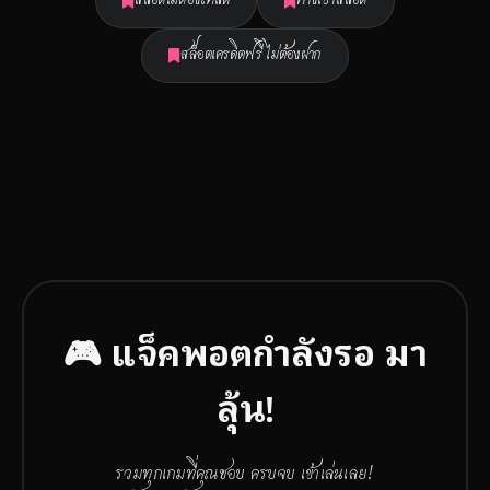
สล็อตไม่ต้องโหลด
ทางเข้าสล็อต
สล็อตเครดิตฟรี ไม่ต้องฝาก
🎮 แจ็คพอตกำลังรอ มา
ลุ้น!
รวมทุกเกมที่คุณชอบ ครบจบ เข้าเล่นเลย!