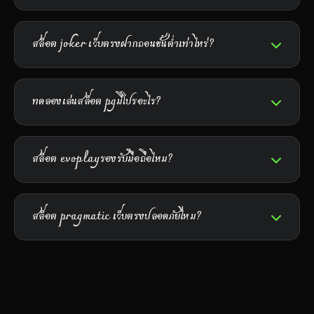
สล็อตออนไลน์ ได้เงินจริงสะดวก ใช้เวลาไม่นาน รับโบนัสทันที
สล็อต
pg
สล็อต joker เว็บตรงฝากถอนขั้นต่ำเท่าไหร่?
สล็อต joker เว็บตรงเริ่มต้น 1 บาท ระบบออโต้ ไม่ถึง 30 วินาที ที่
CASINOGRATORAMA สล็อต pg
ทดลองเล่นสล็อต pgมีโปรอะไร?
ทดลองเล่นสล็อต pgมีโปรมากมาย เครดิตฟรี โบนัสฝาก และอื่นๆ อีก
สล็อต evoplayรองรับมือถือไหม?
สล็อต evoplayเล่นได้ทุกเครื่อง มือถือ แท็บเล็ต เล่นผ่านเว็บได้
สล็อต pg
สล็อต pragmatic เว็บตรงปลอดภัยไหม?
สล็อต pragmatic เว็บตรงมั่นคงปลอดภัย เข้ารหัส SSL ข้อมูลไม่
รั่วไหล ที่ CASINOGRATORAMA
สล็อต pg