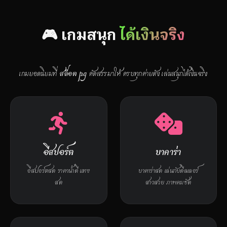
🎮 เกมสนุก
ได้เงินจริง
เกมยอดนิยมที่
สล็อต pg
คัดสรรมาให้ ครบทุกค่ายดัง เล่นสนุกได้เงินจริง
อีสปอร์ต
บาคาร่า
อีสปอร์ตสด ราคาน้ำดี แทง
บาคาร่าสด เล่นกับดีลเลอร์
สด
สาวสวย ภาพคมชัด