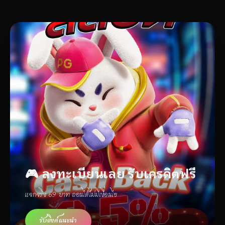
🎮 ลงทะเบียนเลย รับเครดิตฟรี
แจกจริง 69 บาท ถอนได้ไม่มีเงื่อนไข
รับลิงค์แนะนำ