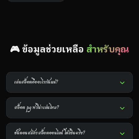
🎮 ข้อมูลช่วยเหลือ
สำหรับคุณ
เล่นสล็อตคืออะไรกันแน่?
เล่นสล็อตเป็นแพลตฟอร์ม ครบวงจร ฝากถอนออโต้ ทันใจ ปลอดภัย
ที่ CASINOGRATORAMA
สล็อต pg ฟรีน่าเล่นไหม?
สล็อต pg ฟรีได้รับความนิยมสูง มีผู้ใช้มาก ไม่โกง เชื่อถือได้
ขั้นตอนสมัครสล็อตออนไลน์ ได้เงินจริง?