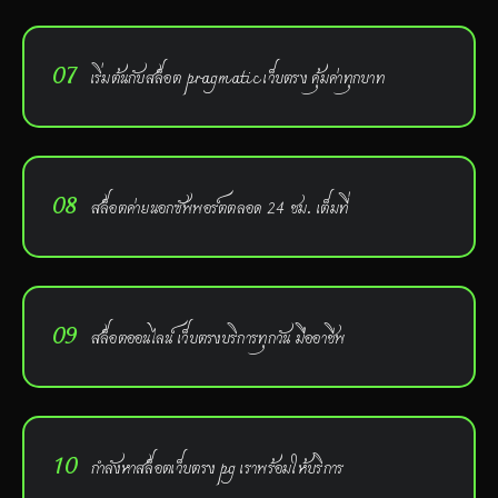
07
เริ่มต้นกับสล็อต pragmatic เว็บตรง คุ้มค่าทุกบาท
08
สล็อตค่ายนอกซัพพอร์ตตลอด 24 ชม. เต็มที่
09
สล็อตออนไลน์ เว็บตรงบริการทุกวัน มืออาชีพ
10
กำลังหาสล็อตเว็บตรง pg เราพร้อมให้บริการ