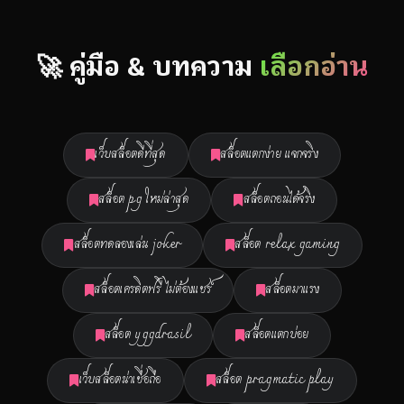
🚀 คู่มือ & บทความ
เลือกอ่าน
เว็บสล็อตดีที่สุด
สล็อตแตกง่าย แจกจริง
สล็อต pg ใหม่ล่าสุด
สล็อตถอนได้จริง
สล็อตทดลองเล่น joker
สล็อต relax gaming
สล็อตเครดิตฟรี ไม่ต้องแชร์
สล็อตมาแรง
สล็อต yggdrasil
สล็อตแตกบ่อย
เว็บสล็อตน่าเชื่อถือ
สล็อต pragmatic play