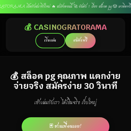
MA เปิดรับสมาชิกใหม่ 🔥 สมัครตอนนี้ 🚀 อันดับ 1 เรื่อง สล็อต pg 🎲 เครด
💰 CASINOGRATORAMA
เริ่มเล่น
สมัครฟรี
💰 สล็อต pg คุณภาพ แตกง่าย
จ่ายจริง สมัครง่าย 30 วินาที
เข้าเล่นกับเรา ได้เงินจริง เว็บใหญ่
🃏 ชวนเพื่อนเลย!