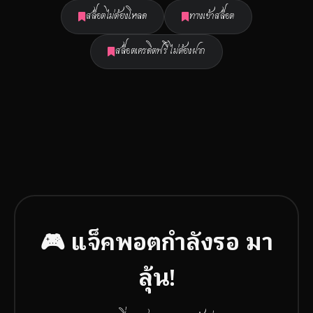
สล็อตไม่ต้องโหลด
ทางเข้าสล็อต
สล็อตเครดิตฟรี ไม่ต้องฝาก
🎮 แจ็คพอตกำลังรอ มา
ลุ้น!