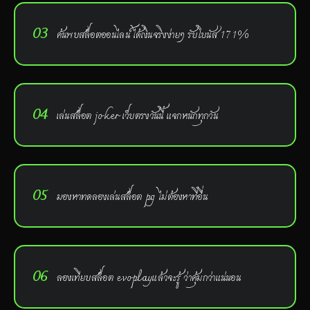
03
ค้นพบสล็อตออนไลน์ ได้เงินจริงง่ายๆ รับโบนัส 171%
04
เล่นสล็อต joker เว็บตรงวันนี้ แจกหนักทุกวัน
05
มองหาทดลองเล่นสล็อต pg ไม่ต้องหาที่อื่น
06
ลองเทียบสล็อต evoplayแล้วจะรู้ ว่าคุ้มกว่าแน่นอน