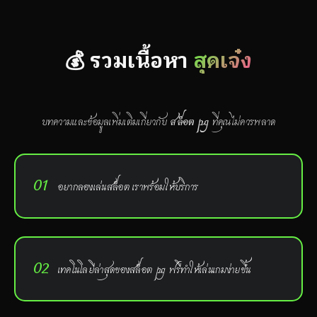
💰 รวมเนื้อหา
สุดเจ๋ง
บทความและข้อมูลเพิ่มเติมเกี่ยวกับ
สล็อต pg
ที่คุณไม่ควรพลาด
01
อยากลองเล่นสล็อต เราพร้อมให้บริการ
02
เทคโนโลยีล่าสุดของสล็อต pg ฟรีทำให้เล่นเกมง่ายขึ้น