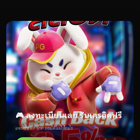
🎮 ลงทะเบียนเลย รับเครดิตฟรี
แจกจริง 69 บาท ถอนได้ไม่มีเงื่อนไข