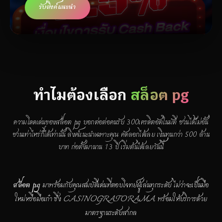
รับลิงค์แนะนำ
ทำไมต้องเลือก
สล็อต pg
ความโดดเด่นของสล็อต pg บอกต่อต่อคนรับ 300เครดิตอัตโนมัติ ชวนได้ไม่อั้น
ชวนเท่าไหร่ก็ได้เท่านั้น ลิงค์แนะนำเฉพาะคุณ คัดลอกได้เลย เงินทุนกว่า 500 ล้าน
บาท ก่อตั้งมานาน 13 ปี เริ่มต้นได้เลยวันนี้
สล็อต pg
มาพร้อมกับคุณสมบัติเด่นที่ตอบโจทย์ผู้เล่นทุกระดับ ไม่ว่าจะเป็นมือ
ใหม่หรือมือเก๋า ซึ่ง
CASINOGRATORAMA
พร้อมให้บริการด้วย
มาตรฐานระดับสากล