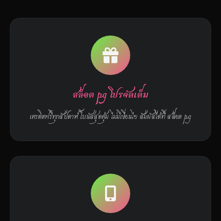
สล็อต pg โปรจัดเต็ม
เครดิตฟรีทุกสัปดาห์ โบนัสสุดคุ้ม ไม่มีเงื่อนไข สัมผัสได้ที่ สล็อต pg