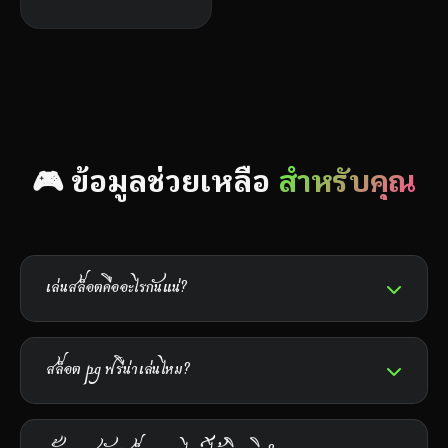
🎮 ข้อมูลช่วยเหลือ
สำหรับคุณ
เล่นสล็อตคืออะไรกันแน่?
เล่นสล็อตเป็นแพลตฟอร์ม ครบวงจร ฝากถอนออโต้ ทันใจ ปลอดภัย
ที่ CASINOGRATORAMA
สล็อต pg ฟรีน่าเล่นไหม?
สล็อต pg ฟรีได้รับความนิยมสูง มีผู้ใช้มาก ไม่โกง เชื่อถือได้