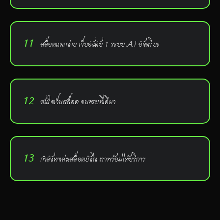
11
สล็อตแตกง่าย เว็บอันดับ 1 ระบบ AI อัจฉริยะ
12
สนใจเว็บสล็อต จบครบที่เดียว
13
กำลังหาเล่นสล็อตยังไง เราพร้อมให้บริการ