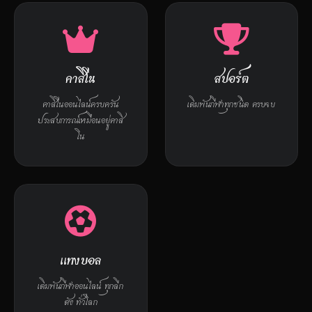
คาสิโน
สปอร์ต
คาสิโนออนไลน์ครบครัน
เดิมพันกีฬาทุกชนิด ครบจบ
ประสบการณ์เหมือนอยู่คาสิ
โน
แทงบอล
เดิมพันกีฬาออนไลน์ ทุกลีก
ดัง ทั่วโลก