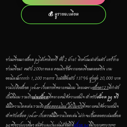
💰 ดูรายละเอียด
ชวนเพื่อนมาสล็อต pgได้เครดิตฟรี ทั้ง 2 ฝ่าย! ลิงค์แนะนำส่วนตัว แชร์ง่าย
ชวนเพื่อน1 คนรับ 200บาทเลย คอมมิชชั่นจากยอดเพื่อนตลอดชีพ เกม
ออนไลน์มากกว่า 1,200 รายการ โบนัสต้อนรับ 137% สูงสุด 20,000 บาท
รวมไปถึงสล็อต joker เว็บตรงที่หลายคนนิยม โดยเฉพาะ
สล็อต123
ที่กำลัง
เป็นที่นิยม รวมถึง
เล่นสล็อต
ที่หลายคนให้ความสนใจ สำหรับ
สล็อต pg ฟรี
นั้นมีความโดดเด่น รวมถึง
สล็อตออนไลน์ ได้เงินจริง
ที่หลายคนให้ความสนใจ
สำหรับ
สล็อต joker เว็บตรง
นั้นมีความโดดเด่น ไม่ว่าจะเป็นทดลองเล่นสล็อต
pgหรือรูปแบบอื่นๆ สมัครและเริ่มเล่นได้ทันทีที่
สล็อต pg
ที่มีระบบครบวงจร