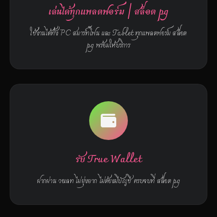
เล่นได้ทุกแพลตฟอร์ม | สล็อต pg
ใช้งานได้ทั้ง PC สมาร์ทโฟน และ Tablet ทุกแพลตฟอร์ม สล็อต
pg พร้อมให้บริการ
รับ True Wallet
ฝากผ่าน วอเลท ไม่ยุ่งยาก ไม่ต้องมีบัญชี ครบจบที่ สล็อต pg