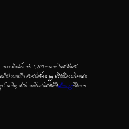
ีพ เกมออนไลน์มากกว่า 1,200 รายการ โบนัสต้อนรับ
ยคนให้ความสนใจ สำหรับ
สล็อต pg ฟรี
นั้นมีความโดดเด่น
ปแบบอื่นๆ สมัครและเริ่มเล่นได้ทันทีที่
สล็อต pg
ที่มีระบบ