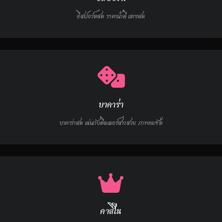
อีสปอร์ตสด ราคาน้ำดี แทงสด
บาคาร่า
บาคาร่าสด เล่นกับดีลเลอร์สาวสวย ภาพคมชัด
คาสิโน