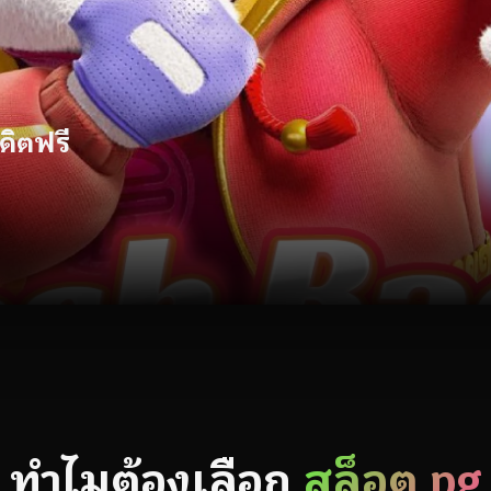
ดิตฟรี
ทำไมต้องเลือก
สล็อต pg