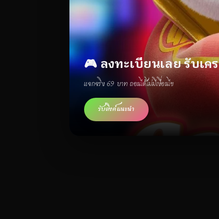
🎮 ลงทะเบียนเลย รับเคร
แจกจริง 69 บาท ถอนได้ไม่มีเงื่อนไข
รับลิงค์แนะนำ