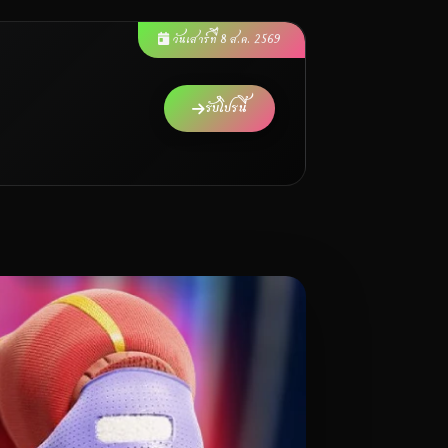
วันเสาร์ที่ 8 ส.ค. 2569
รับโปรนี้