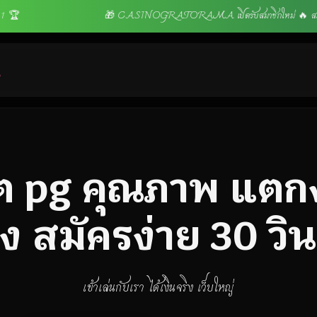
🎁 CASINOGRATORAMA เปิดรับสมาชิกใหม่ 🔥 สมัครตอนนี้ 
A
ต pg คุณภาพ แตกง
ิง สมัครง่าย 30 วิน
เข้าเล่นกับเรา ได้เงินจริง เว็บใหญ่