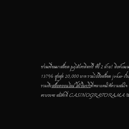
ชวนเพื่อนมาสล็อต pgได้เครดิตฟรี ทั้ง 2 ฝ่าย! ลิงค์แ
137% สูงสุด 20,000 บาท รวมไปถึงสล็อต joker เว็บ
รวมถึง
สล็อตออนไลน์ ได้เงินจริง
ที่หลายคนให้ความสนใจ 
ครบวงจร สมัครที่
CASINOGRATORAMA
วั