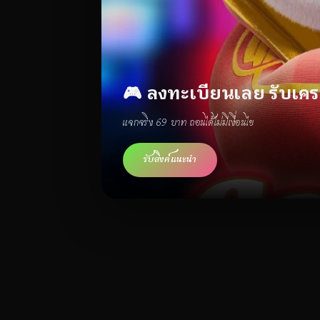
🎮 ลงทะเบียนเลย รับเคร
แจกจริง 69 บาท ถอนได้ไม่มีเงื่อนไข
รับลิงค์แนะนำ