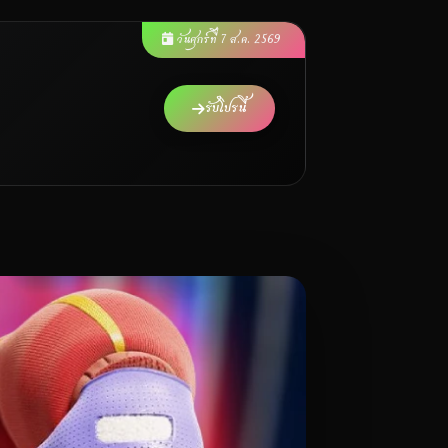
วันศุกร์ที่ 7 ส.ค. 2569
รับโปรนี้