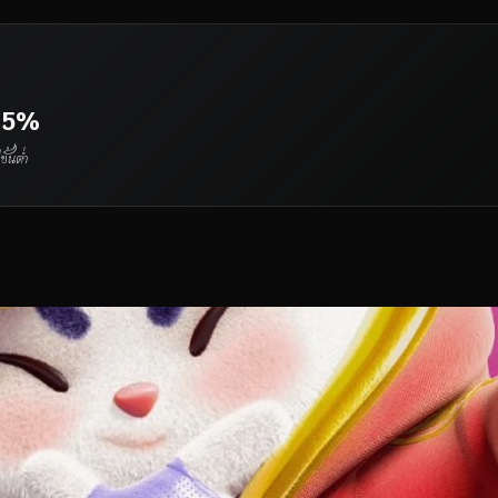
ย 5%
ั้นต่ำ