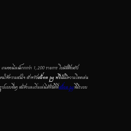
ีพ เกมออนไลน์มากกว่า 1,200 รายการ โบนัสต้อนรับ
ยคนให้ความสนใจ สำหรับ
สล็อต pg ฟรี
นั้นมีความโดดเด่น
ปแบบอื่นๆ สมัครและเริ่มเล่นได้ทันทีที่
สล็อต pg
ที่มีระบบ