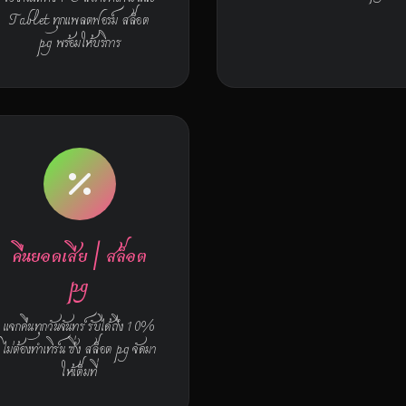
Tablet ทุกแพลตฟอร์ม สล็อต
pg พร้อมให้บริการ
คืนยอดเสีย | สล็อต
pg
แจกคืนทุกวันจันทร์ รับได้ถึง 10%
ไม่ต้องทำเทิร์น ซึ่ง สล็อต pg จัดมา
ให้เต็มที่