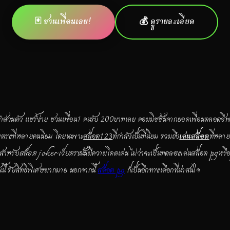
🃏 ชวนเพื่อนเลย!
💰 ดูรายละเอียด
นะนำส่วนตัว แชร์ง่าย ชวนเพื่อน1 คนรับ 200บาทเลย คอมมิชชั่นจากยอดเพื่อนตลอดช
ตรงที่หลายคนนิยม โดยเฉพาะ
สล็อต123
ที่กำลังเป็นที่นิยม รวมถึง
เล่นสล็อต
ที่หลา
สำหรับ
สล็อต joker เว็บตรง
นั้นมีความโดดเด่น ไม่ว่าจะเป็นทดลองเล่นสล็อต pgหรือรู
นนี้ รับสิทธิพิเศษมากมาย นอกจากนี้
สล็อต pg
ก็เป็นอีกทางเลือกที่น่าสนใจ