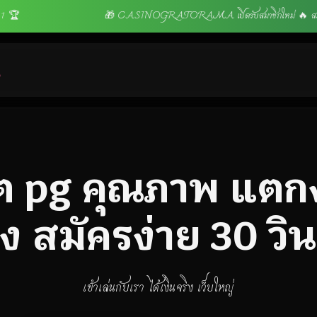
🎁 CASINOGRATORAMA เปิดรับสมาชิกใหม่ 🔥 สมัครตอนนี้ 
A
ต pg คุณภาพ แตกง
ิง สมัครง่าย 30 วิน
เข้าเล่นกับเรา ได้เงินจริง เว็บใหญ่