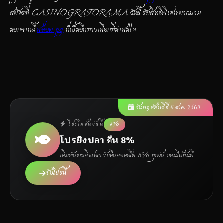
สมัครที่
CASINOGRATORAMA
วันนี้ รับสิทธิพิเศษมากมาย
นอกจากนี้
สล็อต pg
ก็เป็นอีกทางเลือกที่น่าสนใจ
วันพฤหัสบดีที่ 6 ส.ค. 2569
8%
โปรโมชั่นวันนี้
โปรยิงปลา คืน 8%
เดิมพันเกมยิงปลา รับคืนยอดเสีย 8% ทุกวัน ถอนได้ทันที
รับโปรนี้