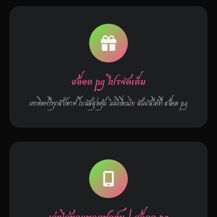
สล็อต pg โปรจัดเต็ม
เครดิตฟรีทุกสัปดาห์ โบนัสสุดคุ้ม ไม่มีเงื่อนไข สัมผัสได้ที่ สล็อต pg