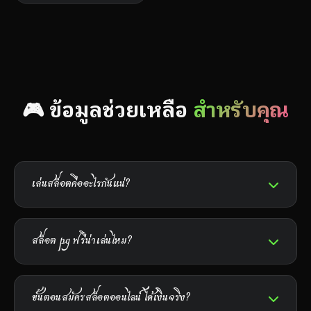
🎮 ข้อมูลช่วยเหลือ
สำหรับคุณ
เล่นสล็อตคืออะไรกันแน่?
เล่นสล็อตเป็นแพลตฟอร์ม ครบวงจร ฝากถอนออโต้ ทันใจ ปลอดภัย
ที่ CASINOGRATORAMA
สล็อต pg ฟรีน่าเล่นไหม?
สล็อต pg ฟรีได้รับความนิยมสูง มีผู้ใช้มาก ไม่โกง เชื่อถือได้
ขั้นตอนสมัครสล็อตออนไลน์ ได้เงินจริง?