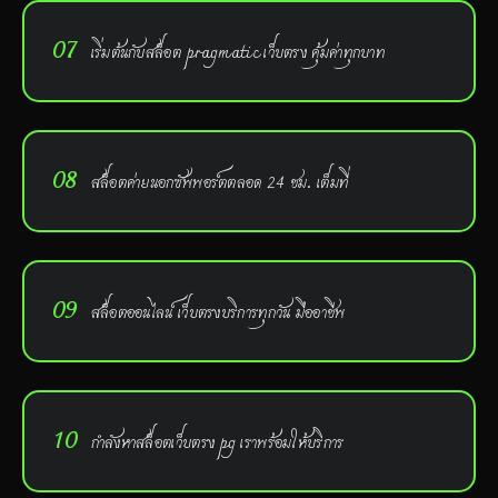
07
เริ่มต้นกับสล็อต pragmatic เว็บตรง คุ้มค่าทุกบาท
08
สล็อตค่ายนอกซัพพอร์ตตลอด 24 ชม. เต็มที่
09
สล็อตออนไลน์ เว็บตรงบริการทุกวัน มืออาชีพ
10
กำลังหาสล็อตเว็บตรง pg เราพร้อมให้บริการ