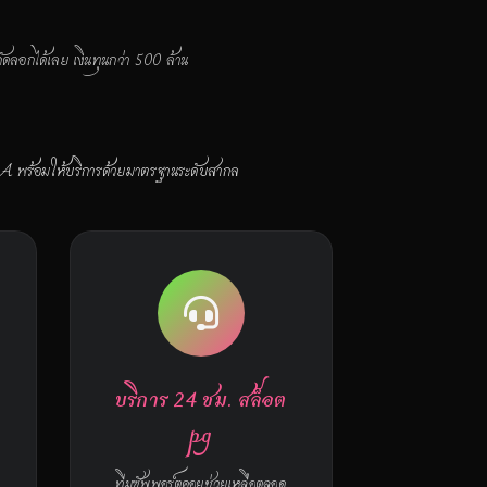
คัดลอกได้เลย เงินทุนกว่า 500 ล้าน
A
พร้อมให้บริการด้วยมาตรฐานระดับสากล
บริการ 24 ชม. สล็อต
pg
ทีมซัพพอร์ตคอยช่วยเหลือตลอด