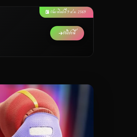
วันอาทิตย์ที่ 9 ส.ค. 2569
รับโปรนี้