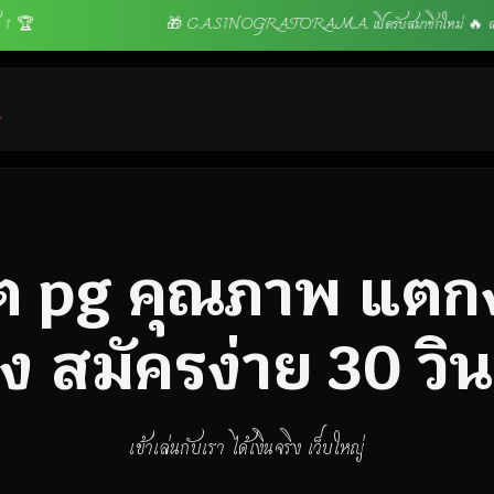
🎁 CASINOGRATORAMA เปิดรับสมาชิกใหม่ 🔥 สมัครตอนนี้ 
A
ต pg คุณภาพ แตกง
ิง สมัครง่าย 30 วิน
เข้าเล่นกับเรา ได้เงินจริง เว็บใหญ่