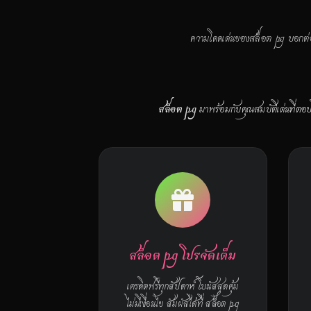
ความโดดเด่นของสล็อต pg บอกต่อต่อ
สล็อต pg
มาพร้อมกับคุณสมบัติเด่นที่ตอบโจท
สล็อต pg โปรจัดเต็ม
เครดิตฟรีทุกสัปดาห์ โบนัสสุดคุ้ม
ไม่มีเงื่อนไข สัมผัสได้ที่ สล็อต pg