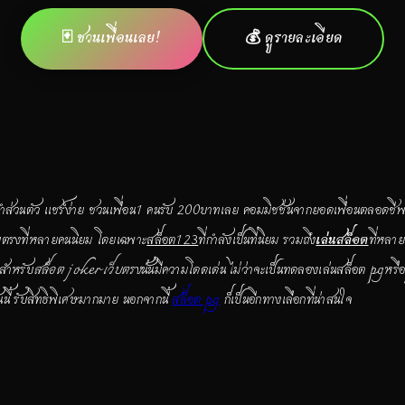
🃏 ชวนเพื่อนเลย!
💰 ดูรายละเอียด
นะนำส่วนตัว แชร์ง่าย ชวนเพื่อน1 คนรับ 200บาทเลย คอมมิชชั่นจากยอดเพื่อนตลอดช
ตรงที่หลายคนนิยม โดยเฉพาะ
สล็อต123
ที่กำลังเป็นที่นิยม รวมถึง
เล่นสล็อต
ที่หลา
สำหรับ
สล็อต joker เว็บตรง
นั้นมีความโดดเด่น ไม่ว่าจะเป็นทดลองเล่นสล็อต pgหรือรู
นนี้ รับสิทธิพิเศษมากมาย นอกจากนี้
สล็อต pg
ก็เป็นอีกทางเลือกที่น่าสนใจ