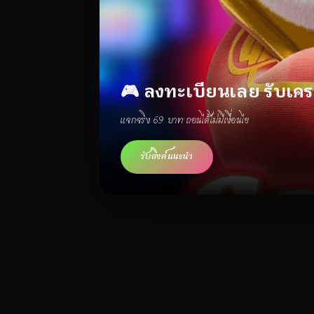
🎮 ลงทะเบียนเลย รับเคร
แจกจริง 69 บาท ถอนได้ไม่มีเงื่อนไข
รับลิงค์แนะนำ