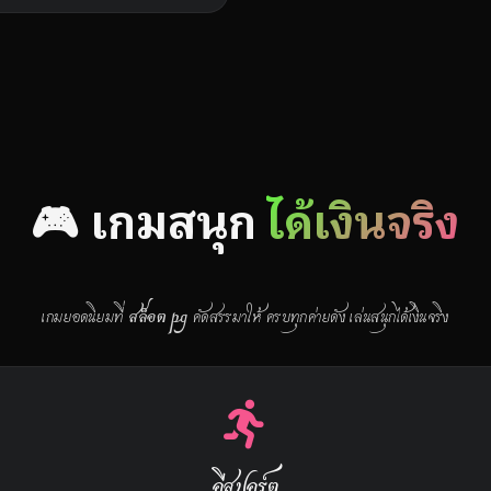
🎮 เกมสนุก
ได้เงินจริง
เกมยอดนิยมที่
สล็อต pg
คัดสรรมาให้ ครบทุกค่ายดัง เล่นสนุกได้เงินจริง
อีสปอร์ต