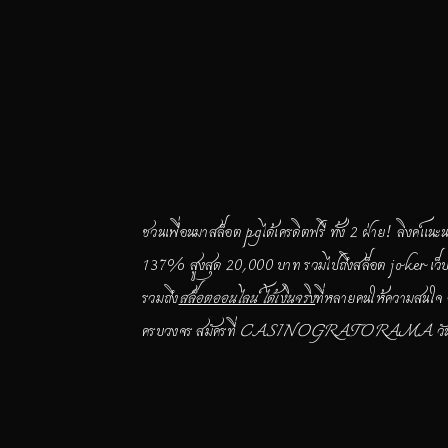
ชวนเพื่อนมาสล็อต pgได้เครดิตฟรี ทั้ง 2 ฝ่าย! ลิงค์แ
137% สูงสุด 20,000 บาท รวมไปถึงสล็อต joker เว็บ
รวมถึง
สล็อตออนไลน์ ได้เงินจริง
ที่หลายคนให้ความสนใจ 
ครบวงจร สมัครที่
CASINOGRATORAMA
วั