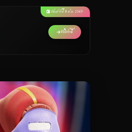
วันเสาร์ที่ 8 ส.ค. 2569
รับโปรนี้