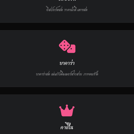
อีสปอร์ตสด ราคาน้ำดี แทงสด
บาคาร่า
บาคาร่าสด เล่นกับดีลเลอร์สาวสวย ภาพคมชัด
คาสิโน