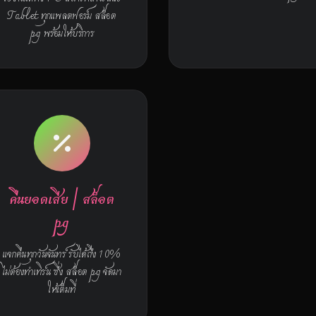
Tablet ทุกแพลตฟอร์ม สล็อต
pg พร้อมให้บริการ
คืนยอดเสีย | สล็อต
pg
แจกคืนทุกวันจันทร์ รับได้ถึง 10%
ไม่ต้องทำเทิร์น ซึ่ง สล็อต pg จัดมา
ให้เต็มที่