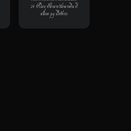
24 ชั่วโมง ทั้งกลางวันกลางคืน ที่
สล็อต pg มีให้ครบ