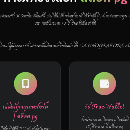
คนรับ 300เครดิตอัตโนมัติ ชวนได้ไม่อั้น ชวนเท่าไหร่ก็ได้เท่านั้น ลิงค์แนะนำเฉพาะคุณ 
บาท ก่อตั้งมานาน 13 ปี เริ่มต้นได้เลยวันนี้
ย์ผู้เล่นทุกระดับ ไม่ว่าจะเป็นมือใหม่หรือมือเก๋า ซึ่ง
CASINOGRATORAM
เล่นได้ทุกแพลตฟอร์ม
รับ True Wallet
| สล็อต pg
ฝากผ่าน วอเลท ไม่ยุ่งยาก ไม่ต้องมี
บัญชี ครบจบที่ สล็อต pg
ใช้งานได้ทั้ง PC สมาร์ทโฟน และ