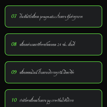
07
เริ่มต้นกับสล็อต pragmatic เว็บตรง คุ้มค่าทุกบาท
08
สล็อตค่ายนอกซัพพอร์ตตลอด 24 ชม. เต็มที่
09
สล็อตออนไลน์ เว็บตรงบริการทุกวัน มืออาชีพ
10
กำลังหาสล็อตเว็บตรง pg เราพร้อมให้บริการ