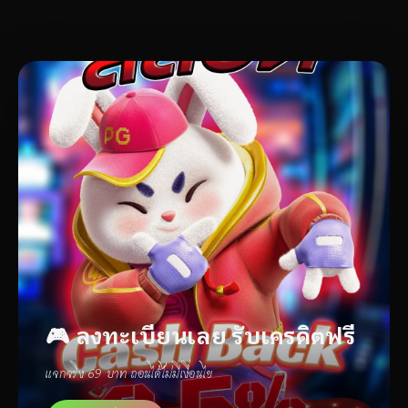
🎮 ลงทะเบียนเลย รับเครดิตฟรี
แจกจริง 69 บาท ถอนได้ไม่มีเงื่อนไข