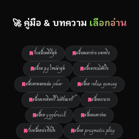
🚀 คู่มือ & บทความ
เลือกอ่าน
เว็บสล็อตดีที่สุด
สล็อตแตกง่าย แจกจริง
สล็อต pg ใหม่ล่าสุด
สล็อตถอนได้จริง
สล็อตทดลองเล่น joker
สล็อต relax gaming
สล็อตเครดิตฟรี ไม่ต้องแชร์
สล็อตมาแรง
สล็อต yggdrasil
สล็อตแตกบ่อย
เว็บสล็อตน่าเชื่อถือ
สล็อต pragmatic play