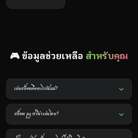
🎮 ข้อมูลช่วยเหลือ
สำหรับคุณ
เล่นสล็อตคืออะไรกันแน่?
เล่นสล็อตเป็นแพลตฟอร์ม ครบวงจร ฝากถอนออโต้ ทันใจ ปลอดภัย
ที่ CASINOGRATORAMA
สล็อต pg ฟรีน่าเล่นไหม?
สล็อต pg ฟรีได้รับความนิยมสูง มีผู้ใช้มาก ไม่โกง เชื่อถือได้