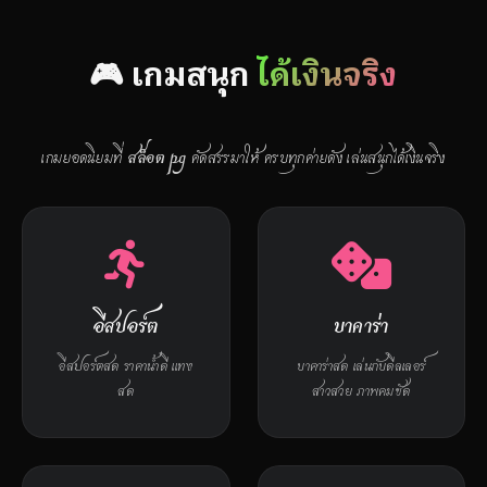
🎮 เกมสนุก
ได้เงินจริง
เกมยอดนิยมที่
สล็อต pg
คัดสรรมาให้ ครบทุกค่ายดัง เล่นสนุกได้เงินจริง
อีสปอร์ต
บาคาร่า
อีสปอร์ตสด ราคาน้ำดี แทง
บาคาร่าสด เล่นกับดีลเลอร์
สด
สาวสวย ภาพคมชัด