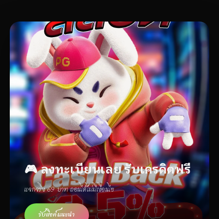
🎮 ลงทะเบียนเลย รับเครดิตฟรี
แจกจริง 69 บาท ถอนได้ไม่มีเงื่อนไข
รับลิงค์แนะนำ