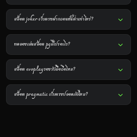
สล็อตออนไลน์ ได้เงินจริงสะดวก ใช้เวลาไม่นาน รับโบนัสทันที
สล็อต
pg
สล็อต joker เว็บตรงฝากถอนขั้นต่ำเท่าไหร่?
สล็อต joker เว็บตรงเริ่มต้น 1 บาท ระบบออโต้ ไม่ถึง 30 วินาที ที่
CASINOGRATORAMA สล็อต pg
ทดลองเล่นสล็อต pgมีโปรอะไร?
ทดลองเล่นสล็อต pgมีโปรมากมาย เครดิตฟรี โบนัสฝาก และอื่นๆ อีก
สล็อต evoplayรองรับมือถือไหม?
สล็อต evoplayเล่นได้ทุกเครื่อง มือถือ แท็บเล็ต เล่นผ่านเว็บได้
สล็อต pg
สล็อต pragmatic เว็บตรงปลอดภัยไหม?
สล็อต pragmatic เว็บตรงมั่นคงปลอดภัย เข้ารหัส SSL ข้อมูลไม่
รั่วไหล ที่ CASINOGRATORAMA
สล็อต pg