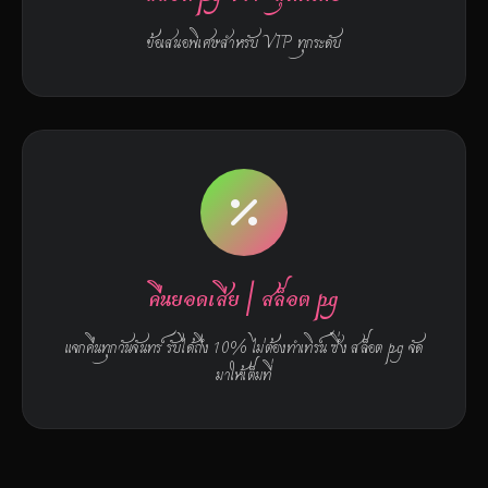
ข้อเสนอพิเศษสำหรับ VIP ทุกระดับ
คืนยอดเสีย | สล็อต pg
แจกคืนทุกวันจันทร์ รับได้ถึง 10% ไม่ต้องทำเทิร์น ซึ่ง สล็อต pg จัด
มาให้เต็มที่