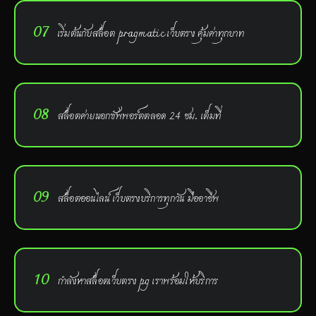
07
เริ่มต้นกับสล็อต pragmatic เว็บตรง คุ้มค่าทุกบาท
08
สล็อตค่ายนอกซัพพอร์ตตลอด 24 ชม. เต็มที่
09
สล็อตออนไลน์ เว็บตรงบริการทุกวัน มืออาชีพ
10
กำลังหาสล็อตเว็บตรง pg เราพร้อมให้บริการ