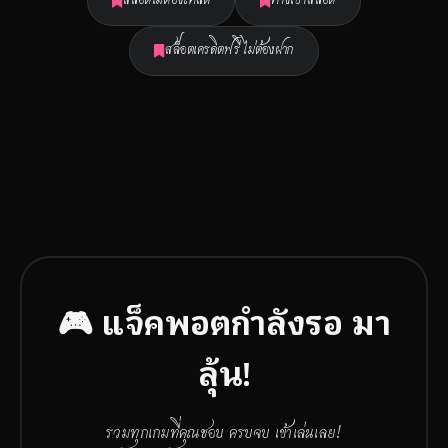
สล็อตไม่ต้องโหลด
ทางเข้าสล็อต
สล็อตเครดิตฟรี ไม่ต้องฝาก
🎮 แจ็คพอตกำลังรอ มา
ลุ้น!
รวมทุกเกมที่คุณชอบ ครบจบ เข้าเล่นเลย!