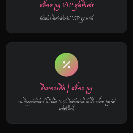
สล็อต pg VIP สุดพิเศษ
ข้อเสนอพิเศษสำหรับ VIP ทุกระดับ
คืนยอดเสีย | สล็อต pg
แจกคืนทุกวันจันทร์ รับได้ถึง 10% ไม่ต้องทำเทิร์น ซึ่ง สล็อต pg จัด
มาให้เต็มที่