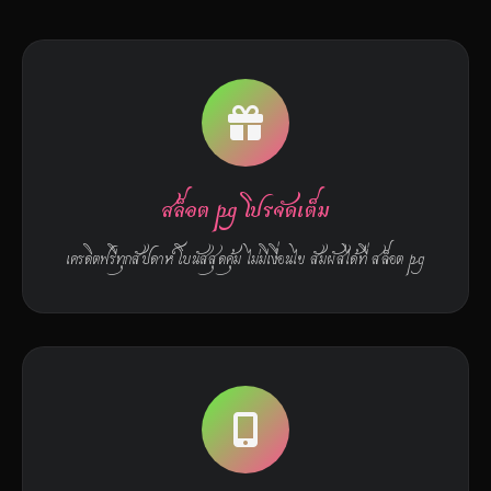
สล็อต pg โปรจัดเต็ม
เครดิตฟรีทุกสัปดาห์ โบนัสสุดคุ้ม ไม่มีเงื่อนไข สัมผัสได้ที่ สล็อต pg