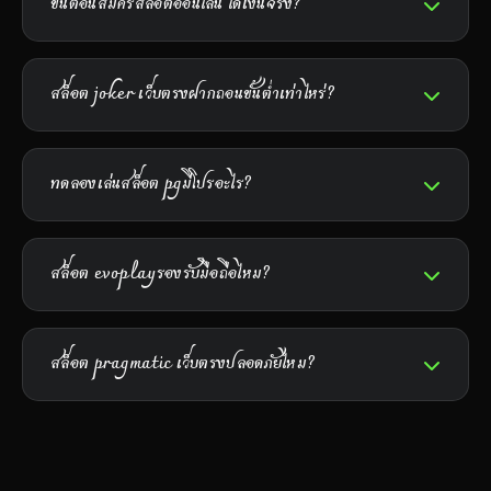
ขั้นตอนสมัครสล็อตออนไลน์ ได้เงินจริง?
สล็อตออนไลน์ ได้เงินจริงสะดวก ใช้เวลาไม่นาน รับโบนัสทันที
สล็อต
pg
สล็อต joker เว็บตรงฝากถอนขั้นต่ำเท่าไหร่?
สล็อต joker เว็บตรงเริ่มต้น 1 บาท ระบบออโต้ ไม่ถึง 30 วินาที ที่
CASINOGRATORAMA สล็อต pg
ทดลองเล่นสล็อต pgมีโปรอะไร?
ทดลองเล่นสล็อต pgมีโปรมากมาย เครดิตฟรี โบนัสฝาก และอื่นๆ อีก
สล็อต evoplayรองรับมือถือไหม?
สล็อต evoplayเล่นได้ทุกเครื่อง มือถือ แท็บเล็ต เล่นผ่านเว็บได้
สล็อต pg
สล็อต pragmatic เว็บตรงปลอดภัยไหม?
สล็อต pragmatic เว็บตรงมั่นคงปลอดภัย เข้ารหัส SSL ข้อมูลไม่
รั่วไหล ที่ CASINOGRATORAMA
สล็อต pg