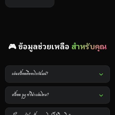
🎮 ข้อมูลช่วยเหลือ
สำหรับคุณ
เล่นสล็อตคืออะไรกันแน่?
เล่นสล็อตเป็นแพลตฟอร์ม ครบวงจร ฝากถอนออโต้ ทันใจ ปลอดภัย
ที่ CASINOGRATORAMA
สล็อต pg ฟรีน่าเล่นไหม?
สล็อต pg ฟรีได้รับความนิยมสูง มีผู้ใช้มาก ไม่โกง เชื่อถือได้