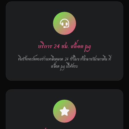
บริการ 24 ชม. สล็อต pg
ทีมซัพพอร์ตคอยช่วยเหลือตลอด 24 ชั่วโมง ทั้งกลางวันกลางคืน ที่
สล็อต pg มีให้ครบ