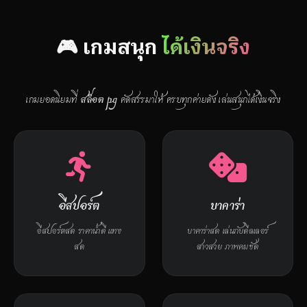
🎮 เกมสนุก
ได้เงินจริง
เกมยอดนิยมที่
สล็อต pg
คัดสรรมาให้ ครบทุกค่ายดัง เล่นสนุกได้เงินจริง
อีสปอร์ต
บาคาร่า
อีสปอร์ตสด ราคาน้ำดี แทง
บาคาร่าสด เล่นกับดีลเลอร์
สด
สาวสวย ภาพคมชัด