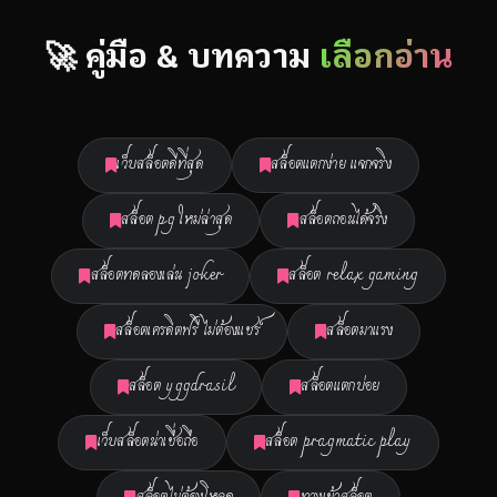
🚀 คู่มือ & บทความ
เลือกอ่าน
เว็บสล็อตดีที่สุด
สล็อตแตกง่าย แจกจริง
สล็อต pg ใหม่ล่าสุด
สล็อตถอนได้จริง
สล็อตทดลองเล่น joker
สล็อต relax gaming
สล็อตเครดิตฟรี ไม่ต้องแชร์
สล็อตมาแรง
สล็อต yggdrasil
สล็อตแตกบ่อย
เว็บสล็อตน่าเชื่อถือ
สล็อต pragmatic play