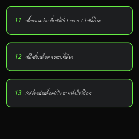
11
สล็อตแตกง่าย เว็บอันดับ 1 ระบบ AI อัจฉริยะ
12
สนใจเว็บสล็อต จบครบที่เดียว
13
กำลังหาเล่นสล็อตยังไง เราพร้อมให้บริการ