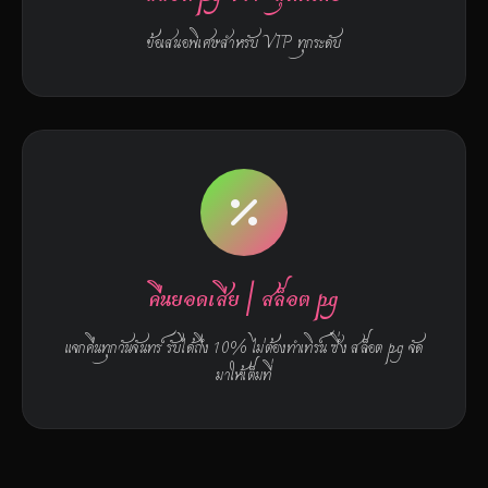
ข้อเสนอพิเศษสำหรับ VIP ทุกระดับ
คืนยอดเสีย | สล็อต pg
แจกคืนทุกวันจันทร์ รับได้ถึง 10% ไม่ต้องทำเทิร์น ซึ่ง สล็อต pg จัด
มาให้เต็มที่