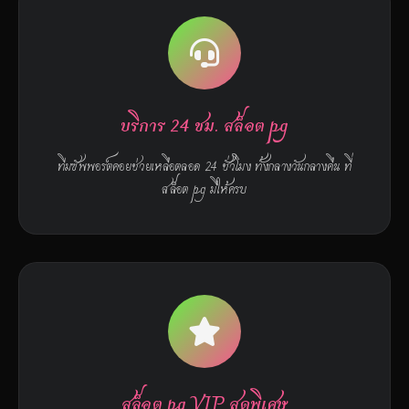
บริการ 24 ชม. สล็อต pg
ทีมซัพพอร์ตคอยช่วยเหลือตลอด 24 ชั่วโมง ทั้งกลางวันกลางคืน ที่
สล็อต pg มีให้ครบ
สล็อต pg VIP สุดพิเศษ