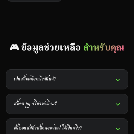
🎮 ข้อมูลช่วยเหลือ
สำหรับคุณ
เล่นสล็อตคืออะไรกันแน่?
เล่นสล็อตเป็นแพลตฟอร์ม ครบวงจร ฝากถอนออโต้ ทันใจ ปลอดภัย
ที่ CASINOGRATORAMA
สล็อต pg ฟรีน่าเล่นไหม?
สล็อต pg ฟรีได้รับความนิยมสูง มีผู้ใช้มาก ไม่โกง เชื่อถือได้
ขั้นตอนสมัครสล็อตออนไลน์ ได้เงินจริง?