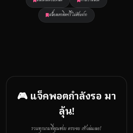
สล็อตไม่ต้องโหลด
ทางเข้าสล็อต
สล็อตเครดิตฟรี ไม่ต้องฝาก
🎮 แจ็คพอตกำลังรอ มา
ลุ้น!
รวมทุกเกมที่คุณชอบ ครบจบ เข้าเล่นเลย!