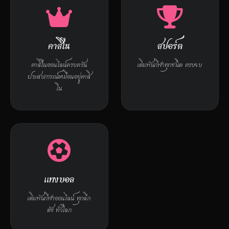
คาสิโน
สปอร์ต
คาสิโนออนไลน์ครบครัน
เดิมพันกีฬาทุกชนิด ครบจบ
ประสบการณ์เหมือนอยู่คาสิ
โน
แทงบอล
เดิมพันกีฬาออนไลน์ ทุกลีก
ดัง ทั่วโลก