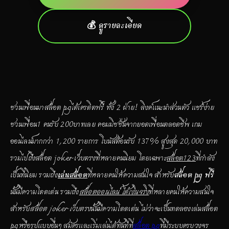
💰 ดูรายละเอียด
ชวนเพื่อนมาสล็อต pgได้เครดิตฟรี ทั้ง 2 ฝ่าย! ลิงค์แนะนำส่วนตัว แชร์ง่าย
ชวนเพื่อน1 คนรับ 200บาทเลย คอมมิชชั่นจากยอดเพื่อนตลอดชีพ เกม
ออนไลน์มากกว่า 1,200 รายการ โบนัสต้อนรับ 137% สูงสุด 20,000 บาท
รวมไปถึงสล็อต joker เว็บตรงที่หลายคนนิยม โดยเฉพาะ
สล็อต123
ที่กำลัง
เป็นที่นิยม รวมถึง
เล่นสล็อต
ที่หลายคนให้ความสนใจ สำหรับ
สล็อต pg ฟรี
นั้นมีความโดดเด่น รวมถึง
สล็อตออนไลน์ ได้เงินจริง
ที่หลายคนให้ความสนใจ
สำหรับ
สล็อต joker เว็บตรง
นั้นมีความโดดเด่น ไม่ว่าจะเป็นทดลองเล่นสล็อต
pgหรือรูปแบบอื่นๆ สมัครและเริ่มเล่นได้ทันทีที่
สล็อต pg
ที่มีระบบครบวงจร