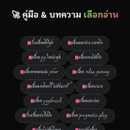
🚀 คู่มือ & บทความ
เลือกอ่าน
เว็บสล็อตดีที่สุด
สล็อตแตกง่าย แจกจริง
สล็อต pg ใหม่ล่าสุด
สล็อตถอนได้จริง
สล็อตทดลองเล่น joker
สล็อต relax gaming
สล็อตเครดิตฟรี ไม่ต้องแชร์
สล็อตมาแรง
สล็อต yggdrasil
สล็อตแตกบ่อย
เว็บสล็อตน่าเชื่อถือ
สล็อต pragmatic play