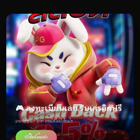
🎮 ลงทะเบียนเลย รับเครดิตฟรี
แจกจริง 69 บาท ถอนได้ไม่มีเงื่อนไข
รับลิงค์แนะนำ