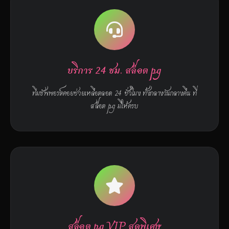
บริการ 24 ชม. สล็อต pg
ทีมซัพพอร์ตคอยช่วยเหลือตลอด 24 ชั่วโมง ทั้งกลางวันกลางคืน ที่
สล็อต pg มีให้ครบ
สล็อต pg VIP สุดพิเศษ