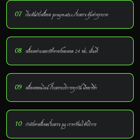
07
เริ่มต้นกับสล็อต pragmatic เว็บตรง คุ้มค่าทุกบาท
08
สล็อตค่ายนอกซัพพอร์ตตลอด 24 ชม. เต็มที่
09
สล็อตออนไลน์ เว็บตรงบริการทุกวัน มืออาชีพ
10
กำลังหาสล็อตเว็บตรง pg เราพร้อมให้บริการ