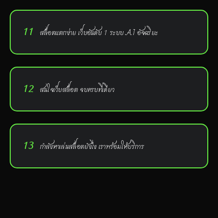
11
สล็อตแตกง่าย เว็บอันดับ 1 ระบบ AI อัจฉริยะ
12
สนใจเว็บสล็อต จบครบที่เดียว
13
กำลังหาเล่นสล็อตยังไง เราพร้อมให้บริการ