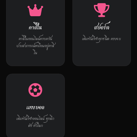
คาสิโน
สปอร์ต
คาสิโนออนไลน์ครบครัน
เดิมพันกีฬาทุกชนิด ครบจบ
ประสบการณ์เหมือนอยู่คาสิ
โน
แทงบอล
เดิมพันกีฬาออนไลน์ ทุกลีก
ดัง ทั่วโลก