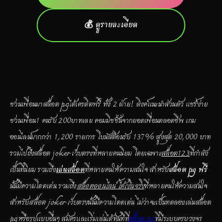
💰 ดูรายละเอียด
ชวนเพื่อนมาสล็อต pgได้เครดิตฟรี ทั้ง 2 ฝ่าย! ลิงค์แนะนำส่วนตัว แชร์ง่าย
ชวนเพื่อน1 คนรับ 200บาทเลย คอมมิชชั่นจากยอดเพื่อนตลอดชีพ เกม
ออนไลน์มากกว่า 1,200 รายการ โบนัสต้อนรับ 137% สูงสุด 20,000 บาท
รวมไปถึงสล็อต joker เว็บตรงที่หลายคนนิยม โดยเฉพาะ
สล็อต123
ที่กำลัง
เป็นที่นิยม รวมถึง
เล่นสล็อต
ที่หลายคนให้ความสนใจ สำหรับ
สล็อต pg ฟรี
นั้นมีความโดดเด่น รวมถึง
สล็อตออนไลน์ ได้เงินจริง
ที่หลายคนให้ความสนใจ
สำหรับ
สล็อต joker เว็บตรง
นั้นมีความโดดเด่น ไม่ว่าจะเป็นทดลองเล่นสล็อต
pgหรือรูปแบบอื่นๆ สมัครและเริ่มเล่นได้ทันทีที่
สล็อต pg
ที่มีระบบครบวงจร