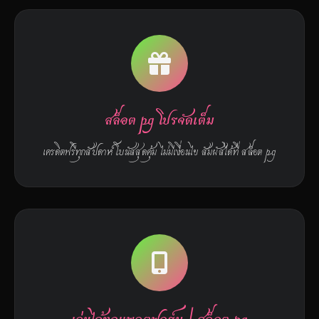
สล็อต pg โปรจัดเต็ม
เครดิตฟรีทุกสัปดาห์ โบนัสสุดคุ้ม ไม่มีเงื่อนไข สัมผัสได้ที่ สล็อต pg