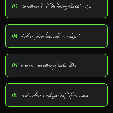
03
ค้นพบสล็อตออนไลน์ ได้เงินจริงง่ายๆ รับโบนัส 171%
04
เล่นสล็อต joker เว็บตรงวันนี้ แจกหนักทุกวัน
05
มองหาทดลองเล่นสล็อต pg ไม่ต้องหาที่อื่น
06
ลองเทียบสล็อต evoplayแล้วจะรู้ ว่าคุ้มกว่าแน่นอน