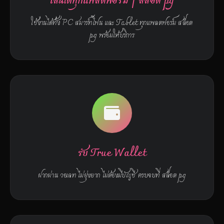
เล่นได้ทุกแพลตฟอร์ม | สล็อต pg
ใช้งานได้ทั้ง PC สมาร์ทโฟน และ Tablet ทุกแพลตฟอร์ม สล็อต
pg พร้อมให้บริการ
รับ True Wallet
ฝากผ่าน วอเลท ไม่ยุ่งยาก ไม่ต้องมีบัญชี ครบจบที่ สล็อต pg