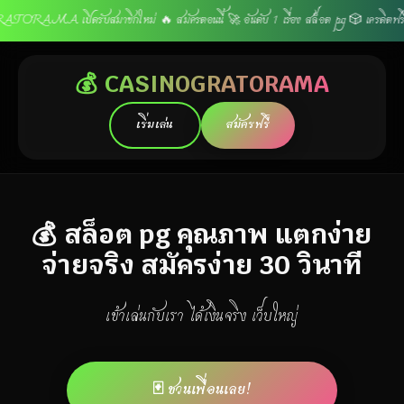
MA เปิดรับสมาชิกใหม่ 🔥 สมัครตอนนี้ 🚀 อันดับ 1 เรื่อง สล็อต pg 🎲 เคร
💰 CASINOGRATORAMA
เริ่มเล่น
สมัครฟรี
💰 สล็อต pg คุณภาพ แตกง่าย
จ่ายจริง สมัครง่าย 30 วินาที
เข้าเล่นกับเรา ได้เงินจริง เว็บใหญ่
🃏 ชวนเพื่อนเลย!