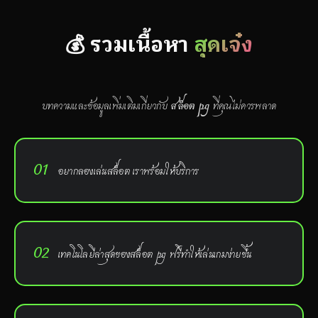
💰 รวมเนื้อหา
สุดเจ๋ง
บทความและข้อมูลเพิ่มเติมเกี่ยวกับ
สล็อต pg
ที่คุณไม่ควรพลาด
01
อยากลองเล่นสล็อต เราพร้อมให้บริการ
02
เทคโนโลยีล่าสุดของสล็อต pg ฟรีทำให้เล่นเกมง่ายขึ้น