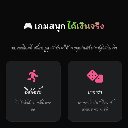
🎮 เกมสนุก
ได้เงินจริง
เกมยอดนิยมที่
สล็อต pg
คัดสรรมาให้ ครบทุกค่ายดัง เล่นสนุกได้เงินจริง
อีสปอร์ต
บาคาร่า
อีสปอร์ตสด ราคาน้ำดี แทง
บาคาร่าสด เล่นกับดีลเลอร์
สด
สาวสวย ภาพคมชัด