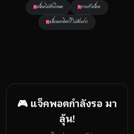
สล็อตไม่ต้องโหลด
ทางเข้าสล็อต
สล็อตเครดิตฟรี ไม่ต้องฝาก
🎮 แจ็คพอตกำลังรอ มา
ลุ้น!