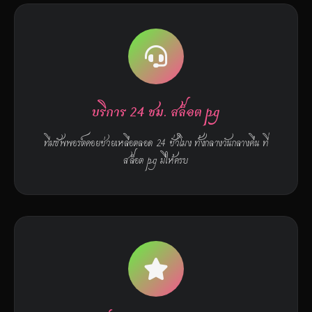
บริการ 24 ชม. สล็อต pg
ทีมซัพพอร์ตคอยช่วยเหลือตลอด 24 ชั่วโมง ทั้งกลางวันกลางคืน ที่
สล็อต pg มีให้ครบ