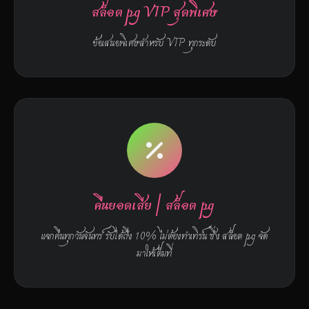
สล็อต pg VIP สุดพิเศษ
ข้อเสนอพิเศษสำหรับ VIP ทุกระดับ
คืนยอดเสีย | สล็อต pg
แจกคืนทุกวันจันทร์ รับได้ถึง 10% ไม่ต้องทำเทิร์น ซึ่ง สล็อต pg จัด
มาให้เต็มที่