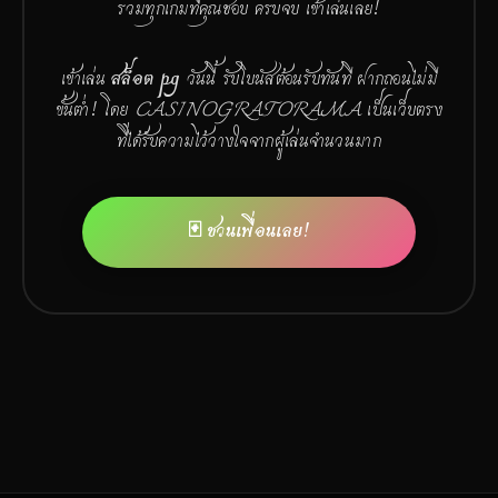
รวมทุกเกมที่คุณชอบ ครบจบ เข้าเล่นเลย!
เข้าเล่น
สล็อต pg
วันนี้ รับโบนัสต้อนรับทันที ฝากถอนไม่มี
ขั้นต่ำ! โดย
CASINOGRATORAMA
เป็นเว็บตรง
ที่ได้รับความไว้วางใจจากผู้เล่นจำนวนมาก
🃏 ชวนเพื่อนเลย!