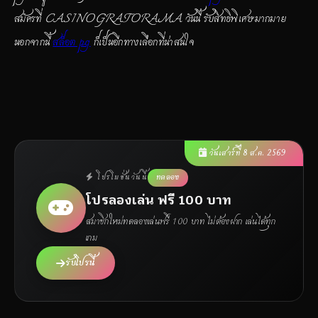
สมัครที่
CASINOGRATORAMA
วันนี้ รับสิทธิพิเศษมากมาย
นอกจากนี้
สล็อต pg
ก็เป็นอีกทางเลือกที่น่าสนใจ
วันเสาร์ที่ 8 ส.ค. 2569
ทดลอง
โปรโมชั่นวันนี้
โปรลองเล่น ฟรี 100 บาท
สมาชิกใหม่ทดลองเล่นฟรี 100 บาท ไม่ต้องฝาก เล่นได้ทุก
เกม
รับโปรนี้